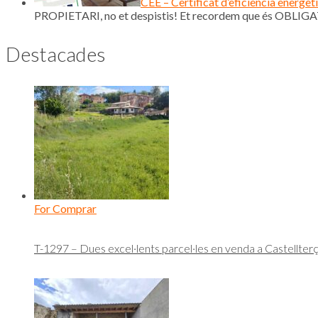
CEE – Certificat d’eficiència energèt
PROPIETARI, no et despistis! Et recordem que és OBLIGAT
Destacades
For Comprar
T-1297 – Dues excel·lents parcel·les en venda a Castellterç