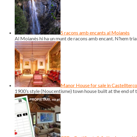
5 racons amb encants al Moianès
Al Moianès hi ha un munt de racons amb encant. N’hem triat
Manor House for sale in Castellterç
1900’s style (Noucentisme) town house built at the end of th