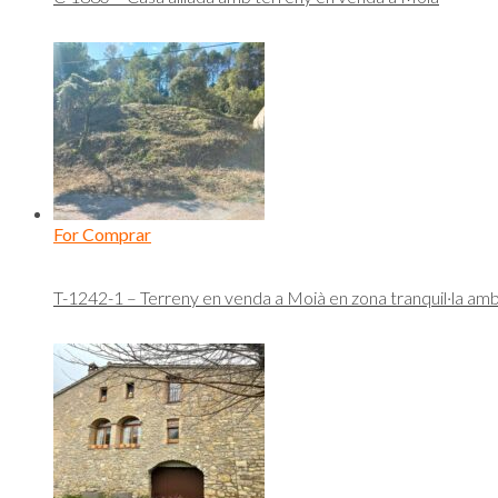
For Comprar
T-1242-1 – Terreny en venda a Moià en zona tranquil·la am