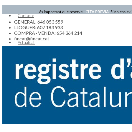
és important que reserveu
CITA PRÈVIA
. Si no ens a
Contacte
GENERAL: 646 853 559
LLOGUER: 607 183 933
COMPRA · VENDA: 654 364 214
fincat@fincat.cat
Actualitat