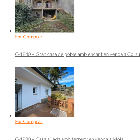
For Comprar
C-1840 – Gran casa de poble amb encant en venda a Collsu
For Comprar
C-1880 – Casa aïllada amb terreny en venda a Moià