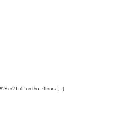
.926 m2 built on three floors.
[…]