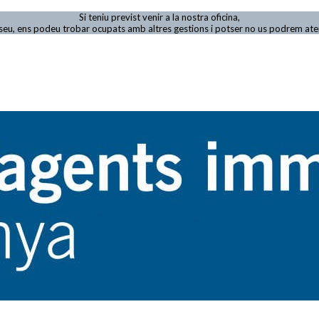
Si teniu previst venir a la nostra oficina,
viseu, ens podeu trobar ocupats amb altres gestions i potser no us podrem at