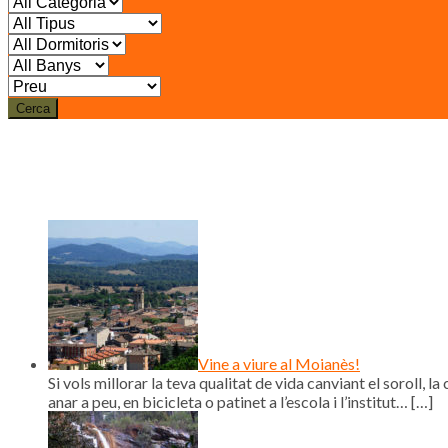
Cerca
Vine a viure al Moianès!
Si vols millorar la teva qualitat de vida canviant el soroll, la 
anar a peu, en bicicleta o patinet a l’escola i l’institut…
[…]