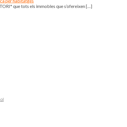
ica per habitatges
ORI* que tots els immobles que s’ofereixen
[…]
ol