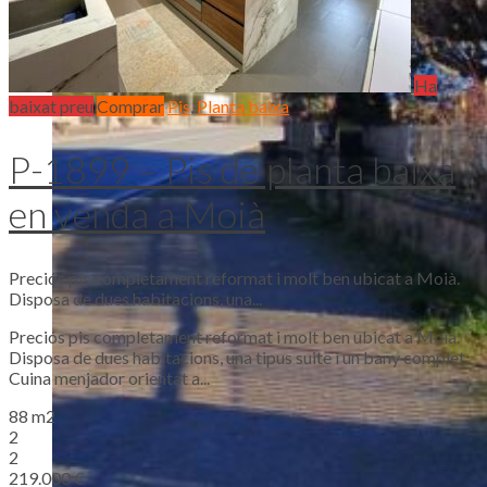
Ha
baixat preu
Comprar
Pis
,
Planta baixa
P-1899 – Pis de planta baixa
en venda a Moià
Preciós pis completament reformat i molt ben ubicat a Moià.
Disposa de dues habitacions, una...
Preciós pis completament reformat i molt ben ubicat a Moià.
Disposa de dues habitacions, una tipus suite i un bany complet.
Cuina menjador orientat a...
88 m2
2
2
219.000 €