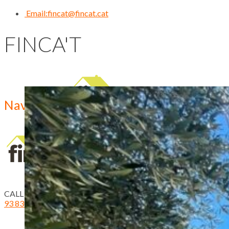
Email:
fincat@fincat.cat
FINCA'T
Navigation
CALL US NOW
93 830 14 35