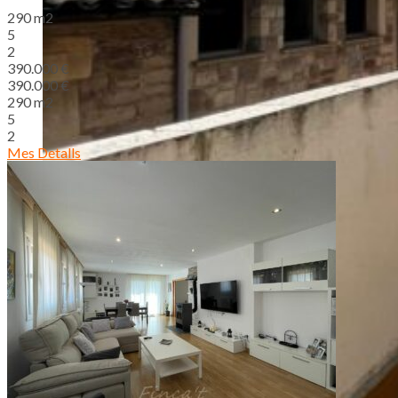
290 m2
5
2
390.000 €
390.000 €
290 m2
5
2
Mes Detalls