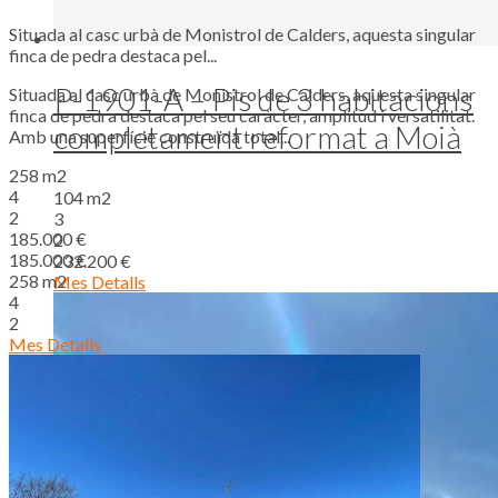
Situada al casc urbà de Monistrol de Calders, aquesta singular
finca de pedra destaca pel...
P-1901-A – Pis de 3 habitacions
Situada al casc urbà de Monistrol de Calders, aquesta singular
finca de pedra destaca pel seu caràcter, amplitud i versatilitat.
completament reformat a Moià
Amb una superfície construïda total...
258 m2
4
104 m2
2
3
185.000 €
2
185.000 €
232.200 €
258 m2
Mes Detalls
4
2
Mes Detalls