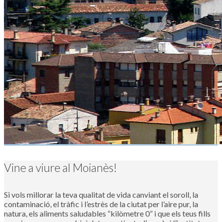
Vine a viure al Moianès!
Si vols millorar la teva qualitat de vida canviant el soroll, la
contaminació, el tràfic i l’estrès de la ciutat per l’aire pur, la
natura, els aliments saludables “kilòmetre 0” i que els teus fills