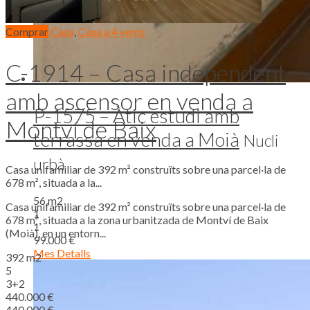
Comprar
Casa
,
Casa a 4 vents
C-1914 – Casa independent
amb ascensor en venda a
P-1575 – Àtic estudi amb
Montví de Baix
terrassa en venda a Moià
Nucli
urbà
Casa unifamiliar de 392 m² construïts sobre una parcel·la de
678 m², situada a la...
56 m2
Casa unifamiliar de 392 m² construïts sobre una parcel·la de
1
678 m², situada a la zona urbanitzada de Montví de Baix
1
(Moià), en un entorn...
99.000 €
Mes Detalls
392 m2
5
3+2
440.000 €
440.000 €