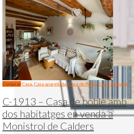
Comprar
Casa
,
Casa aparellada
,
Casa de Pedra
,
Casa de Poble
C-1913 – Casa de poble amb
dos habitatges en venda a
Monistrol de Calders