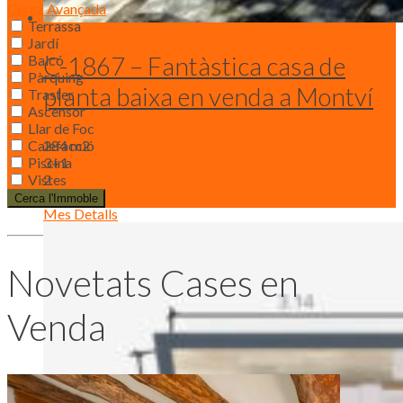
Cerca Avançada
Terrassa
Jardí
C-1867 – Fantàstica casa de
Balcó
Pàrquing
planta baixa en venda a Montví
Traster
Ascensor
Llar de Foc
Calefacció
284 m2
Piscina
3+1
Vistes
2
393.000 €
Cerca l'Immoble
Mes Detalls
Novetats Cases en
Venda