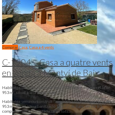
Comprar
Casa
,
Casa a 4 vents
C-1904 – Casa a quatre vents
en venda a Montví de Baix
Habitatge seminou construït l’any 2006 sobre una parcel·la de
953 m², situat a la urbanització...
Habitatge seminou construït l’any 2006 sobre una parcel·la de
953 m², situat a la urbanització Montví de Baix, sector B1,
completament urbanitzada i amb tots...