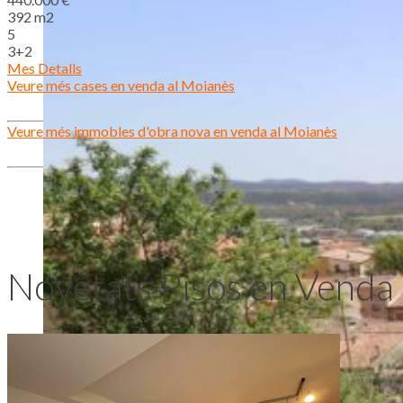
392 m2
5
3+2
Mes Detalls
Veure més cases en venda al Moianès
Veure més immobles d'obra nova en venda al Moianès
Novetats Pisos en Venda