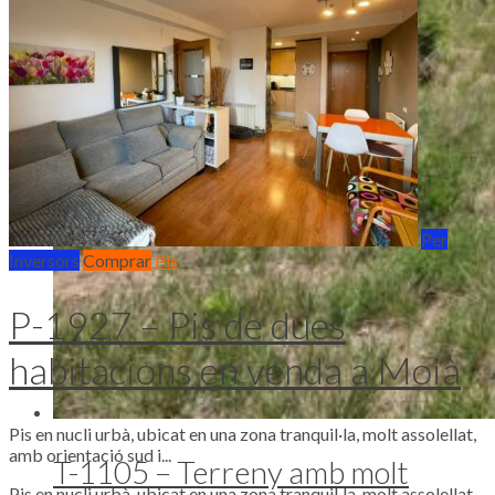
Per
Inversors
Comprar
Pis
P-1927 – Pis de dues
habitacions en venda a Moià
Pis en nucli urbà, ubicat en una zona tranquil·la, molt assolellat,
amb orientació sud i...
T-1105 – Terreny amb molt
Pis en nucli urbà, ubicat en una zona tranquil·la, molt assolellat,