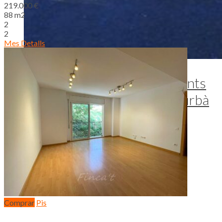
219.000 €
88 m2
2
2
Mes Detalls
ED-1020 – Gran casa a 4 vents
amb jardí en venda al nucli urbà
de Moià
Moià - Nucli Urbà
324 m2
6
3+1 lavabo
290.000 €
Mes Detalls
Comprar
Pis