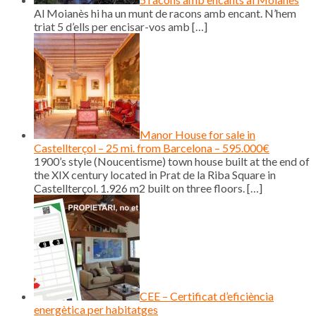
Al Moianès hi ha un munt de racons amb encant. N’hem
triat 5 d’ells per encisar-vos amb
[…]
Manor House for sale in
Castellterçol – 25 mi. from Barcelona – 595.000€
1900’s style (Noucentisme) town house built at the end of
the XIX century located in Prat de la Riba Square in
Castellterçol. 1.926 m2 built on three floors.
[…]
CEE – Certificat d’eficiència
energètica per habitatges