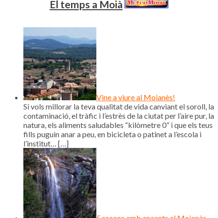
El temps a Moià
Vine a viure al Moianès!
Si vols millorar la teva qualitat de vida canviant el soroll, la
contaminació, el tràfic i l’estrès de la ciutat per l’aire pur, la
natura, els aliments saludables “kilòmetre 0” i que els teus
fills puguin anar a peu, en bicicleta o patinet a l’escola i
l’institut…
[…]
5 racons amb encants al Moianès