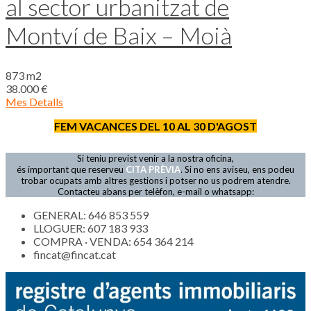
al sector urbanitzat de
Montví de Baix – Moià
873 m2
38.000 €
Mes Detalls
FEM VACANCES DEL 10 AL 30 D'AGOST
Si teniu previst venir a la nostra oficina,
és important que reserveu
CITA PRÈVIA
. Si no ens aviseu, ens podeu
trobar ocupats amb altres gestions i potser no us podrem atendre.
Contacteu abans per telèfon, e-mail o whatsapp:
GENERAL: 646 853 559
LLOGUER: 607 183 933
COMPRA · VENDA: 654 364 214
fincat@fincat.cat