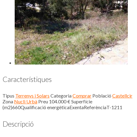
Característiques
Tipus
Terrenys i Solars
Categoria
Comprar
Població
Castellcir
Zona
Nucli Urbà
Preu
104.000 €
Superfície
(m2)
660
Qualificació energètica
Exenta
Referència
T-1211
Descripció