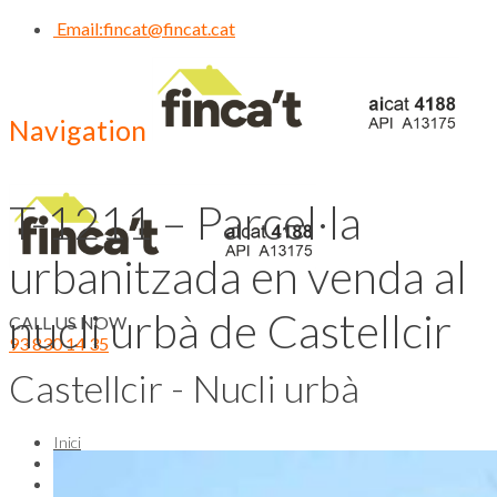
Email:
fincat@fincat.cat
Navigation
T-1211 – Parcel·la
urbanitzada en venda al
nucli urbà de Castellcir
CALL US NOW
93 830 14 35
Castellcir - Nucli urbà
Inici
Qui Som
Contacte