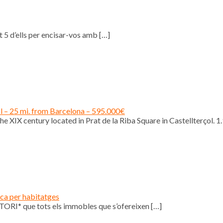
 5 d’ells per encisar-vos amb
[…]
ol – 25 mi. from Barcelona – 595.000€
e XIX century located in Prat de la Riba Square in Castellterçol. 1
ica per habitatges
ORI* que tots els immobles que s’ofereixen
[…]