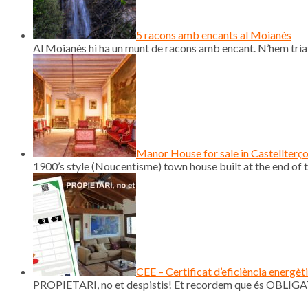
5 racons amb encants al Moianès
Al Moianès hi ha un munt de racons amb encant. N’hem triat
Manor House for sale in Castellterç
1900’s style (Noucentisme) town house built at the end of th
CEE – Certificat d’eficiència energèt
PROPIETARI, no et despistis! Et recordem que és OBLIGAT