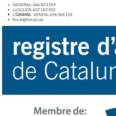
GENERAL: 646 853 559
LLOGUER: 607 183 933
Contacte
COMPRA · VENDA: 654 364 214
fincat@fincat.cat
Actualitat