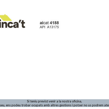
Si teniu previst venir a la nostra oficina,
viseu, ens podeu trobar ocupats amb altres gestions i potser no us podrem at