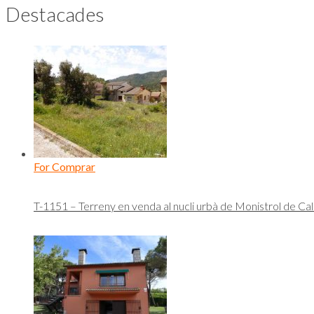
Destacades
For Comprar
T-1151 – Terreny en venda al nucli urbà de Monistrol de Ca