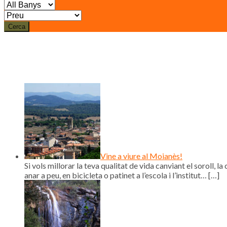
Cerca
Vine a viure al Moianès!
Si vols millorar la teva qualitat de vida canviant el soroll, la 
anar a peu, en bicicleta o patinet a l’escola i l’institut…
[…]