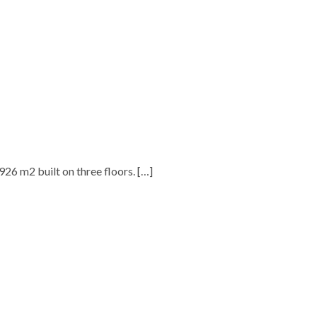
.926 m2 built on three floors.
[…]