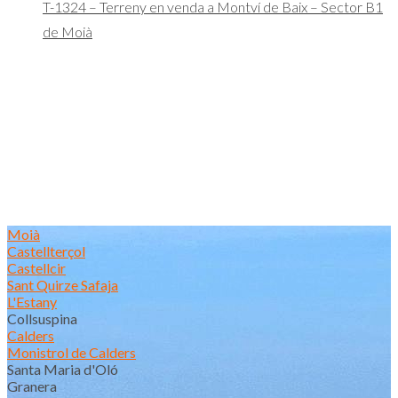
T-1324 – Terreny en venda a Montví de Baix – Sector B1
de Moià
Moià
Castellterçol
Castellcir
Sant Quirze Safaja
L'Estany
Collsuspina
Calders
Monistrol de Calders
Santa Maria d'Oló
Granera