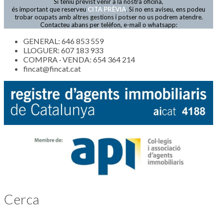
Si teniu previst venir a la nostra oficina,
Actualitat
és important que reserveu
CITA PRÈVIA
. Si no ens aviseu, ens podeu
trobar ocupats amb altres gestions i potser no us podrem atendre.
Contacteu abans per telèfon, e-mail o whatsapp:
GENERAL: 646 853 559
LLOGUER: 607 183 933
COMPRA · VENDA: 654 364 214
fincat@fincat.cat
Cerca