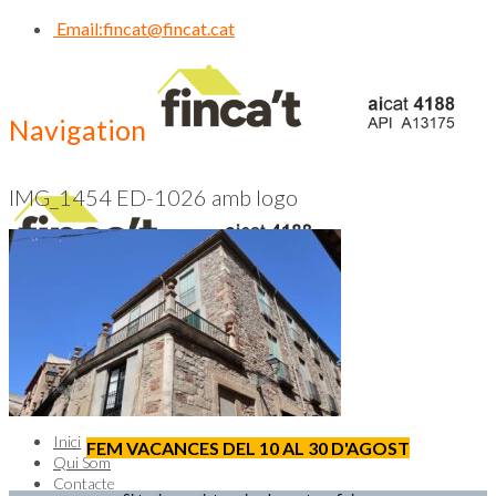
Email:
fincat@fincat.cat
Navigation
IMG_1454 ED-1026 amb logo
CALL US NOW
93 830 14 35
Inici
FEM VACANCES DEL 10 AL 30 D'AGOST
Qui Som
Contacte