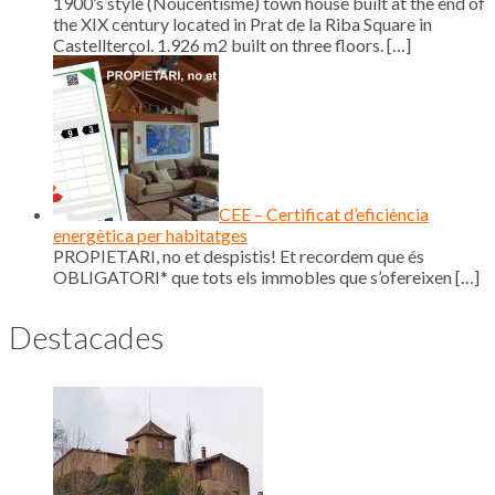
1900’s style (Noucentisme) town house built at the end of
the XIX century located in Prat de la Riba Square in
Castellterçol. 1.926 m2 built on three floors.
[…]
CEE – Certificat d’eficiència
energètica per habitatges
PROPIETARI, no et despistis! Et recordem que és
OBLIGATORI* que tots els immobles que s’ofereixen
[…]
Destacades