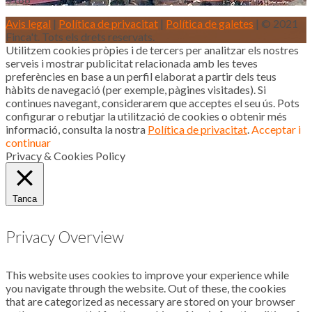
Avis legal
|
Política de privacitat
|
Política de galetes
| © 2021
Finca't. Tots els drets reservats.
Utilitzem cookies pròpies i de tercers per analitzar els nostres
serveis i mostrar publicitat relacionada amb les teves
preferències en base a un perfil elaborat a partir dels teus
hàbits de navegació (per exemple, pàgines visitades). Si
continues navegant, considerarem que acceptes el seu ús. Pots
configurar o rebutjar la utilització de cookies o obtenir més
informació, consulta la nostra
Política de privacitat
.
Acceptar i
continuar
Privacy & Cookies Policy
Tanca
Privacy Overview
This website uses cookies to improve your experience while
you navigate through the website. Out of these, the cookies
that are categorized as necessary are stored on your browser