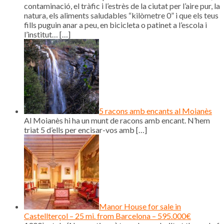
contaminació, el tràfic i l’estrès de la ciutat per l’aire pur, la
natura, els aliments saludables “kilòmetre 0” i que els teus
fills puguin anar a peu, en bicicleta o patinet a l’escola i
l’institut…
[…]
5 racons amb encants al Moianès
Al Moianès hi ha un munt de racons amb encant. N’hem
triat 5 d’ells per encisar-vos amb
[…]
Manor House for sale in
Castellterçol – 25 mi. from Barcelona – 595.000€