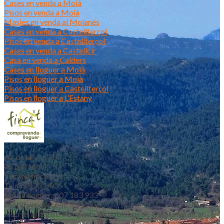
Cases en venda a Moià
Pisos en venda a Moià
Masies en venda al Moianès
Cases en venda a Castellterçol
Pisos en venda a Castellterçol
Cases en venda a Castellcir
Casa en venda a Calders
Cases en lloguer a Moià
Pisos en lloguer a Moià
Pisos en lloguer a Castellterçol
Pisos en lloguer a L’Estany
Av. de la Vila 20
08180 Moià
fincat@fincat.cat
Tel. 93 830 14 35
Mòbil lloguer: 607 183 933
Mòbil vendes: 646 853 559
Inscrits al registre d’agents immobiliaris de Catalunya aicat
4188