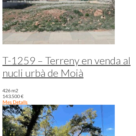
T-1259 – Terreny en venda al
nucli urbà de Moià
426 m2
143.500 €
Mes Detalls