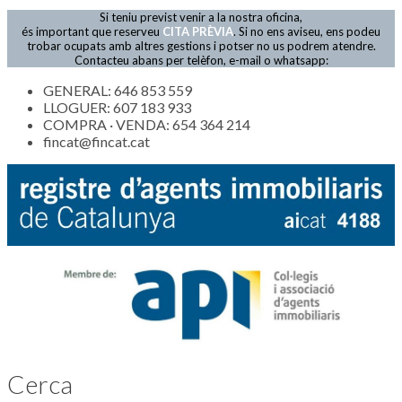
Si teniu previst venir a la nostra oficina,
és important que reserveu
CITA PRÈVIA
. Si no ens aviseu, ens podeu
trobar ocupats amb altres gestions i potser no us podrem atendre.
Contacteu abans per telèfon, e-mail o whatsapp:
GENERAL: 646 853 559
LLOGUER: 607 183 933
COMPRA · VENDA: 654 364 214
fincat@fincat.cat
Cerca