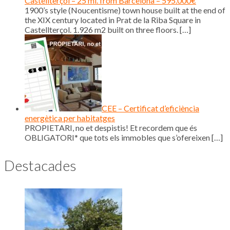
Castellterçol – 25 mi. from Barcelona – 595.000€
1900’s style (Noucentisme) town house built at the end of
the XIX century located in Prat de la Riba Square in
Castellterçol. 1.926 m2 built on three floors.
[…]
CEE – Certificat d’eficiència
energètica per habitatges
PROPIETARI, no et despistis! Et recordem que és
OBLIGATORI* que tots els immobles que s’ofereixen
[…]
Destacades