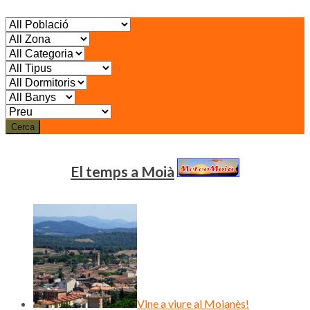
Cerca
El temps a Moià
Vine a viure al Moianès!