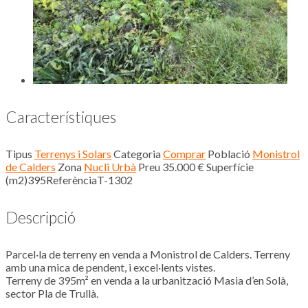
Característiques
Tipus
Terrenys i Solars
Categoria
Comprar
Població
Monistrol
de Calders
Zona
Nucli Urbà
Preu
35.000 €
Superfície
(m2)
395
Referència
T-1302
Descripció
Parcel·la de terreny en venda a Monistrol de Calders. Terreny
amb una mica de pendent, i excel·lents vistes.
Terreny de 395m² en venda a la urbanització Masia d’en Solà,
sector Pla de Trullà.