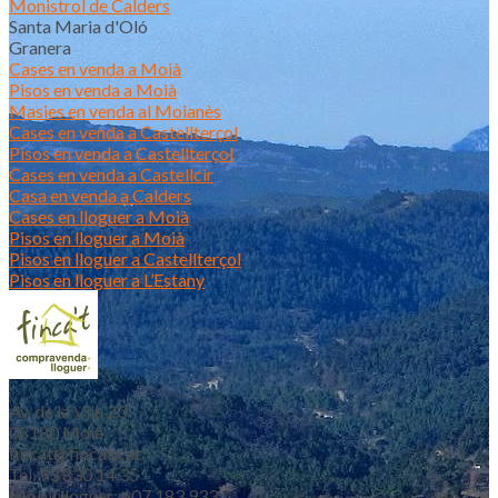
Monistrol de Calders
Santa Maria d'Oló
Granera
Cases en venda a Moià
Pisos en venda a Moià
Masies en venda al Moianès
Cases en venda a Castellterçol
Pisos en venda a Castellterçol
Cases en venda a Castellcir
Casa en venda a Calders
Cases en lloguer a Moià
Pisos en lloguer a Moià
Pisos en lloguer a Castellterçol
Pisos en lloguer a L’Estany
Av. de la Vila 20
08180 Moià
fincat@fincat.cat
Tel. 93 830 14 35
Mòbil lloguer: 607 183 933