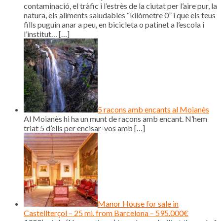
contaminació, el tràfic i l’estrès de la ciutat per l’aire pur, la
natura, els aliments saludables “kilòmetre 0” i que els teus
fills puguin anar a peu, en bicicleta o patinet a l’escola i
l’institut…
[…]
5 racons amb encants al Moianès
Al Moianès hi ha un munt de racons amb encant. N’hem
triat 5 d’ells per encisar-vos amb
[…]
Manor House for sale in
Castellterçol – 25 mi. from Barcelona – 595.000€