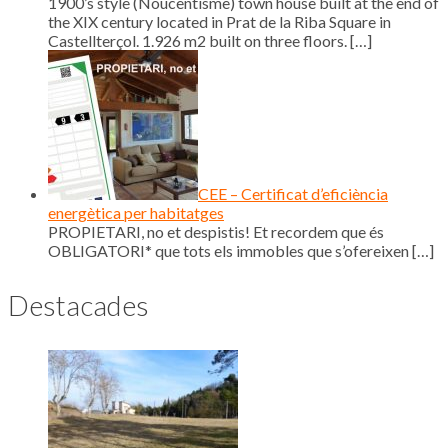
1900’s style (Noucentisme) town house built at the end of
the XIX century located in Prat de la Riba Square in
Castellterçol. 1.926 m2 built on three floors.
[…]
CEE – Certificat d’eficiència
energètica per habitatges
PROPIETARI, no et despistis! Et recordem que és
OBLIGATORI* que tots els immobles que s’ofereixen
[…]
Destacades