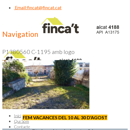
Email:
fincat@fincat.cat
Navigation
P1380560 C-1195 amb logo
CALL US NOW
93 830 14 35
Inici
FEM VACANCES DEL 10 AL 30 D'AGOST
Qui Som
Contacte