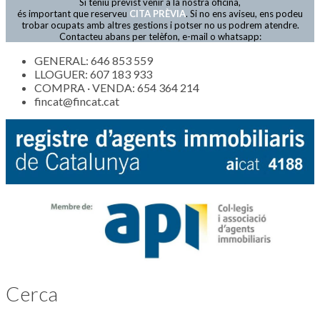
Si teniu previst venir a la nostra oficina,
Actualitat
és important que reserveu
CITA PRÈVIA
. Si no ens aviseu, ens podeu
trobar ocupats amb altres gestions i potser no us podrem atendre.
Contacteu abans per telèfon, e-mail o whatsapp:
GENERAL: 646 853 559
LLOGUER: 607 183 933
COMPRA · VENDA: 654 364 214
fincat@fincat.cat
Cerca