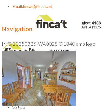
Email:
fincat@fincat.cat
Navigation
IMG-20250325-WA0028 C-1840 amb logo
CALL US NOW
93 830 14 35
Inici
Qui Som
Contacte