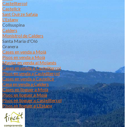
Castellterçol
Castellcir
Sant Quirze Safaja
L'Estany
Collsuspina
Calders
Monistrol de Calders
Santa Maria d'Oló
Granera
Cases en venda a Moià
Pisos en venda a Moià
Masies en venda al Moianès
Cases en venda a Castellterçol
Pisos en venda a Castellterçol
Cases en venda a Castellcir
Casa en venda a Calders
Cases en lloguer a Moià
Pisos en lloguer a Moià
Pisos en lloguer a Castellterçol
Pisos en lloguer a L’Estany