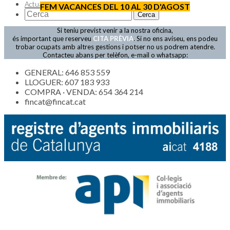
Actualitat
FEM VACANCES DEL 10 AL 30 D'AGOST
Si teniu previst venir a la nostra oficina,
és important que reserveu
CITA PRÈVIA
. Si no ens aviseu, ens podeu
trobar ocupats amb altres gestions i potser no us podrem atendre.
Contacteu abans per telèfon, e-mail o whatsapp:
GENERAL: 646 853 559
LLOGUER: 607 183 933
COMPRA · VENDA: 654 364 214
fincat@fincat.cat