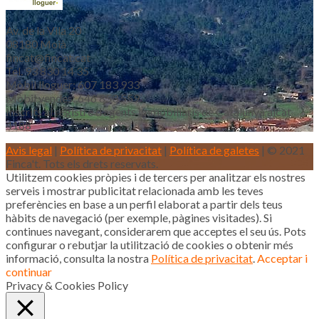
Av. de la Vila 20
08180 Moià
fincat@fincat.cat
Tel. 93 830 14 35
Mòbil lloguer: 607 183 933
Mòbil vendes: 646 853 559
Inscrits al registre d’agents immobiliaris de Catalunya aicat
4188
Avis legal
|
Política de privacitat
|
Política de galetes
| © 2021
Finca't. Tots els drets reservats.
Utilitzem cookies pròpies i de tercers per analitzar els nostres
serveis i mostrar publicitat relacionada amb les teves
preferències en base a un perfil elaborat a partir dels teus
hàbits de navegació (per exemple, pàgines visitades). Si
continues navegant, considerarem que acceptes el seu ús. Pots
configurar o rebutjar la utilització de cookies o obtenir més
informació, consulta la nostra
Política de privacitat
.
Acceptar i
continuar
Privacy & Cookies Policy