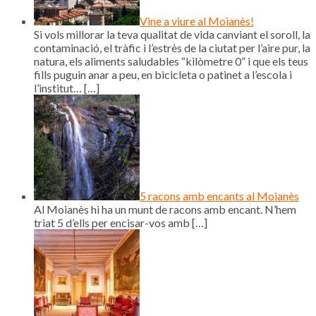
Vine a viure al Moianès!
Si vols millorar la teva qualitat de vida canviant el soroll, la
contaminació, el tràfic i l’estrès de la ciutat per l’aire pur, la
natura, els aliments saludables “kilòmetre 0” i que els teus
fills puguin anar a peu, en bicicleta o patinet a l’escola i
l’institut…
[…]
5 racons amb encants al Moianès
Al Moianès hi ha un munt de racons amb encant. N’hem
triat 5 d’ells per encisar-vos amb
[…]