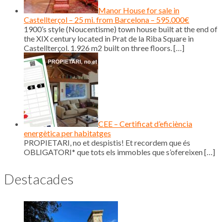
Manor House for sale in
Castellterçol – 25 mi. from Barcelona – 595.000€
1900’s style (Noucentisme) town house built at the end of
the XIX century located in Prat de la Riba Square in
Castellterçol. 1.926 m2 built on three floors.
[…]
CEE – Certificat d’eficiència
energètica per habitatges
PROPIETARI, no et despistis! Et recordem que és
OBLIGATORI* que tots els immobles que s’ofereixen
[…]
Destacades