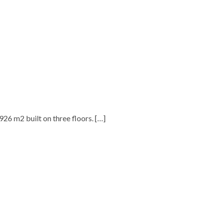
.926 m2 built on three floors.
[…]