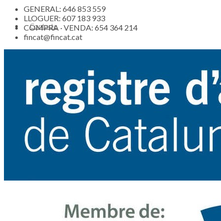
GENERAL: 646 853 559
LLOGUER: 607 183 933
Contacte
COMPRA · VENDA: 654 364 214
fincat@fincat.cat
Actualitat