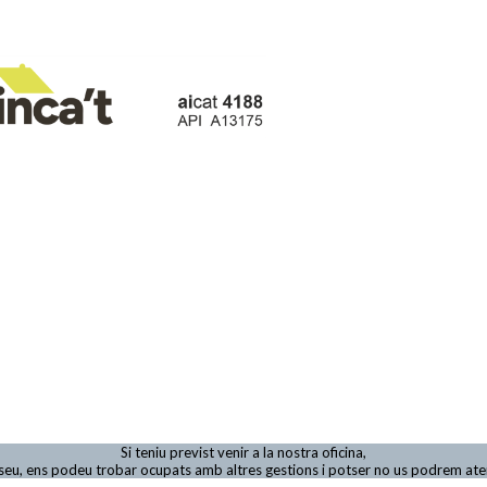
Si teniu previst venir a la nostra oficina,
viseu, ens podeu trobar ocupats amb altres gestions i potser no us podrem at