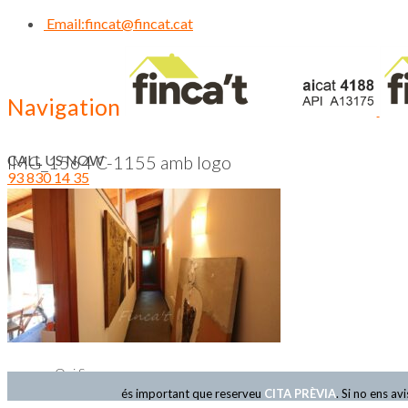
Email:
fincat@fincat.cat
Navigation
CALL US NOW
IMG_1564 C-1155 amb logo
93 830 14 35
Inici
Qui Som
és important que reserveu
CITA PRÈVIA
. Si no ens a