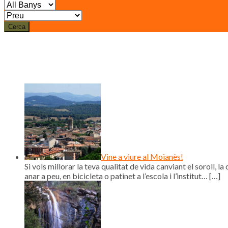
Cerca
Vine a viure al Moianès!
Si vols millorar la teva qualitat de vida canviant el soroll, la 
anar a peu, en bicicleta o patinet a l’escola i l’institut…
[…]