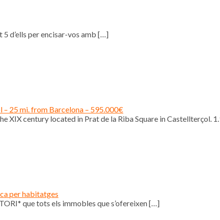
 5 d’ells per encisar-vos amb
[…]
ol – 25 mi. from Barcelona – 595.000€
e XIX century located in Prat de la Riba Square in Castellterçol. 1
ica per habitatges
ORI* que tots els immobles que s’ofereixen
[…]