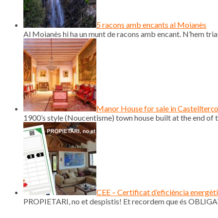
5 racons amb encants al Moianès
Al Moianès hi ha un munt de racons amb encant. N’hem triat
Manor House for sale in Castellterç
1900’s style (Noucentisme) town house built at the end of th
CEE – Certificat d’eficiència energèt
PROPIETARI, no et despistis! Et recordem que és OBLIGAT