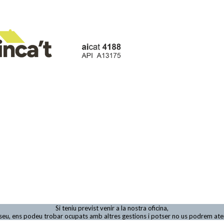
Si teniu previst venir a la nostra oficina,
viseu, ens podeu trobar ocupats amb altres gestions i potser no us podrem at