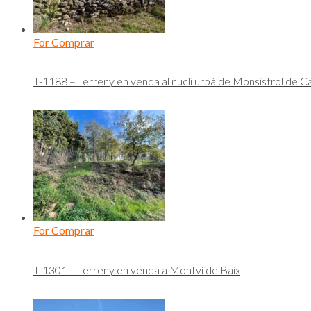
For Comprar
T-1188 – Terreny en venda al nucli urbà de Monsistrol de C
For Comprar
T-1301 – Terreny en venda a Montví de Baix