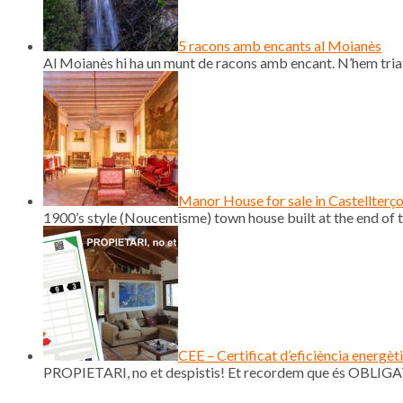
5 racons amb encants al Moianès
Al Moianès hi ha un munt de racons amb encant. N’hem triat
Manor House for sale in Castellterç
1900’s style (Noucentisme) town house built at the end of th
CEE – Certificat d’eficiència energèt
PROPIETARI, no et despistis! Et recordem que és OBLIGAT