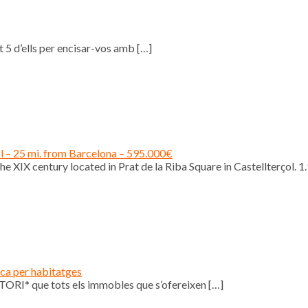
 5 d’ells per encisar-vos amb
[…]
ol – 25 mi. from Barcelona – 595.000€
e XIX century located in Prat de la Riba Square in Castellterçol. 1
ica per habitatges
ORI* que tots els immobles que s’ofereixen
[…]