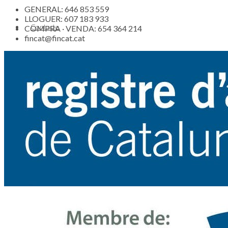
GENERAL: 646 853 559
LLOGUER: 607 183 933
Contacte
COMPRA · VENDA: 654 364 214
fincat@fincat.cat
Actualitat