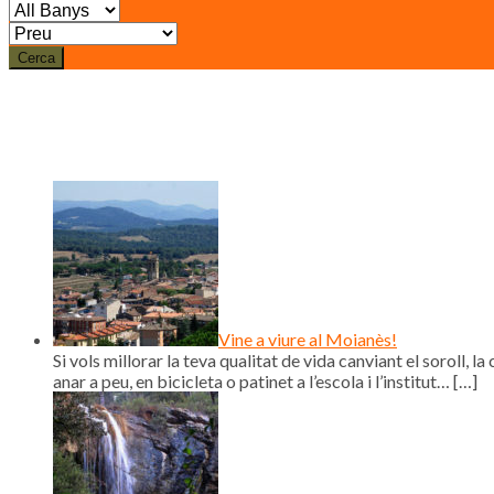
Cerca
Vine a viure al Moianès!
Si vols millorar la teva qualitat de vida canviant el soroll, la 
anar a peu, en bicicleta o patinet a l’escola i l’institut…
[…]