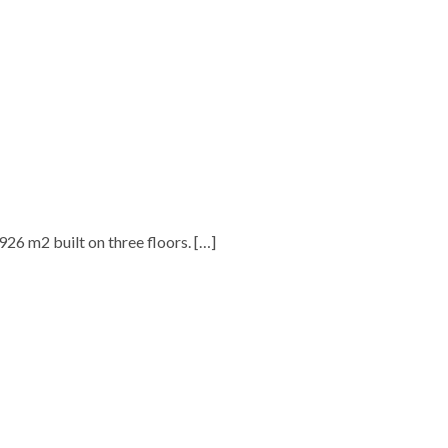
.926 m2 built on three floors.
[…]