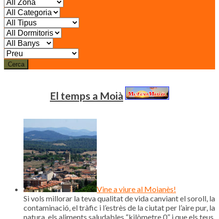
Cerca
El temps a Moià
Vine a viure al Moianès!
Si vols millorar la teva qualitat de vida canviant el soroll, la
contaminació, el tràfic i l’estrès de la ciutat per l’aire pur, la
natura, els aliments saludables “kilòmetre 0” i que els teus