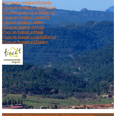
Masies en venda al Moianès
Cases en venda a Castellterçol
Pisos en venda a Castellterçol
Cases en venda a Castellcir
Casa en venda a Calders
Cases en lloguer a Moià
Pisos en lloguer a Moià
Pisos en lloguer a Castellterçol
Pisos en lloguer a L’Estany
Av. de la Vila 20
08180 Moià
fincat@fincat.cat
Tel. 93 830 14 35
Mòbil lloguer: 607 183 933
Mòbil vendes: 646 853 559
Inscrits al registre d’agents immobiliaris de Catalunya aicat
4188
Avis legal
|
Política de privacitat
|
Política de galetes
| © 2021