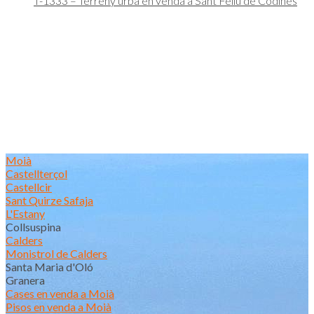
T-1333 – Terreny urbà en venda a Sant Feliu de Codines
Moià
Castellterçol
Castellcir
Sant Quirze Safaja
L'Estany
Collsuspina
Calders
Monistrol de Calders
Santa Maria d'Oló
Granera
Cases en venda a Moià
Pisos en venda a Moià