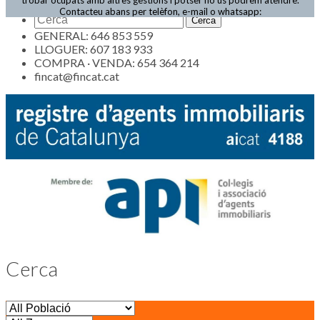
Actualitat
Contacteu abans per telèfon, e-mail o whatsapp:
GENERAL: 646 853 559
LLOGUER: 607 183 933
COMPRA · VENDA: 654 364 214
fincat@fincat.cat
Cerca