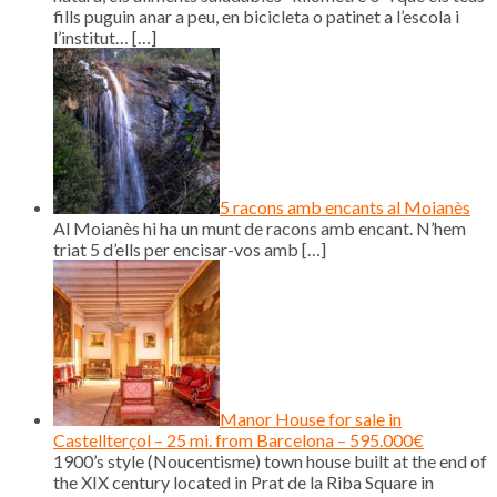
fills puguin anar a peu, en bicicleta o patinet a l’escola i
l’institut…
[…]
5 racons amb encants al Moianès
Al Moianès hi ha un munt de racons amb encant. N’hem
triat 5 d’ells per encisar-vos amb
[…]
Manor House for sale in
Castellterçol – 25 mi. from Barcelona – 595.000€
1900’s style (Noucentisme) town house built at the end of
the XIX century located in Prat de la Riba Square in