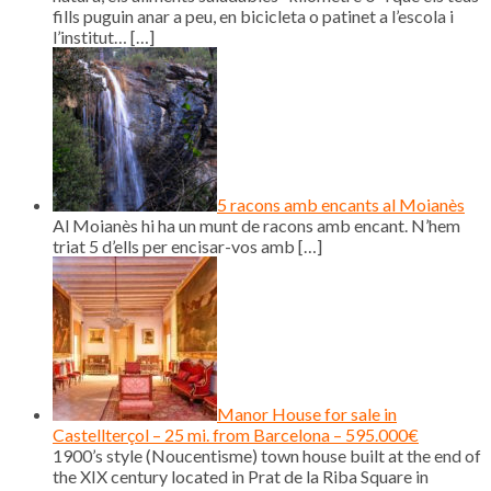
fills puguin anar a peu, en bicicleta o patinet a l’escola i
l’institut…
[…]
5 racons amb encants al Moianès
Al Moianès hi ha un munt de racons amb encant. N’hem
triat 5 d’ells per encisar-vos amb
[…]
Manor House for sale in
Castellterçol – 25 mi. from Barcelona – 595.000€
1900’s style (Noucentisme) town house built at the end of
the XIX century located in Prat de la Riba Square in