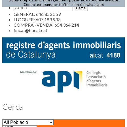
Actualitat
Contacteu abans per telèfon, e-mail o whatsapp:
GENERAL: 646 853 559
LLOGUER: 607 183 933
COMPRA · VENDA: 654 364 214
fincat@fincat.cat
Cerca