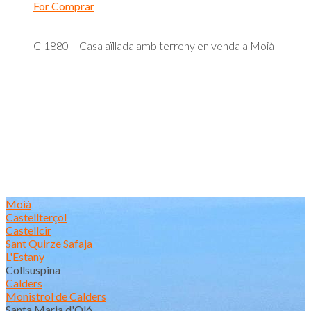
For Comprar
C-1880 – Casa aïllada amb terreny en venda a Moià
Moià
Castellterçol
Castellcir
Sant Quirze Safaja
L'Estany
Collsuspina
Calders
Monistrol de Calders
Santa Maria d'Oló