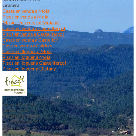
Granera
Cases en venda a Moià
Pisos en venda a Moià
Masies en venda al Moianès
Cases en venda a Castellterçol
Pisos en venda a Castellterçol
Cases en venda a Castellcir
Casa en venda a Calders
Cases en lloguer a Moià
Pisos en lloguer a Moià
Pisos en lloguer a Castellterçol
Pisos en lloguer a L’Estany
Av. de la Vila 20
08180 Moià
fincat@fincat.cat
Tel. 93 830 14 35
Mòbil lloguer: 607 183 933
Mòbil vendes: 646 853 559