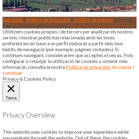
Inscrits al registre d’agents immobiliaris de Catalunya aicat
4188
Avis legal
|
Política de privacitat
|
Política de galetes
| © 2021
Finca't. Tots els drets reservats.
Utilitzem cookies pròpies i de tercers per analitzar els nostres
serveis i mostrar publicitat relacionada amb les teves
preferències en base a un perfil elaborat a partir dels teus
hàbits de navegació (per exemple, pàgines visitades). Si
continues navegant, considerarem que acceptes el seu ús. Pots
configurar o rebutjar la utilització de cookies o obtenir més
informació, consulta la nostra
Política de privacitat
.
Acceptar i
continuar
Privacy & Cookies Policy
Tanca
Privacy Overview
This website uses cookies to improve your experience while
you navigate through the website. Out of these, the cookies