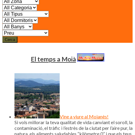
Cerca
El temps a Moià
Vine a viure al Moianès!
Si vols millorar la teva qualitat de vida canviant el soroll, la
contaminació, el tràfic i l’estrès de la ciutat per l’aire pur, la
natura, els aliments saludables “kilòmetre 0” i que els teus