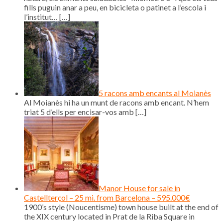
fills puguin anar a peu, en bicicleta o patinet a l’escola i
l’institut…
[…]
5 racons amb encants al Moianès
Al Moianès hi ha un munt de racons amb encant. N’hem
triat 5 d’ells per encisar-vos amb
[…]
Manor House for sale in
Castellterçol – 25 mi. from Barcelona – 595.000€
1900’s style (Noucentisme) town house built at the end of
the XIX century located in Prat de la Riba Square in