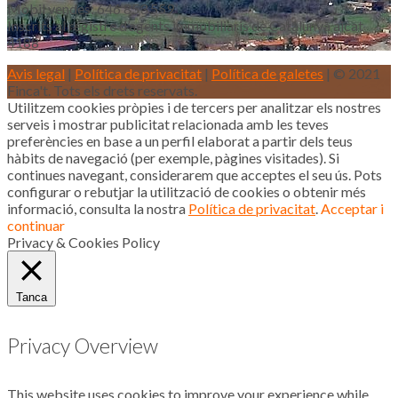
Mòbil vendes: 646 853 559
Inscrits al registre d’agents immobiliaris de Catalunya aicat
4188
Avis legal
|
Política de privacitat
|
Política de galetes
| © 2021
Finca't. Tots els drets reservats.
Utilitzem cookies pròpies i de tercers per analitzar els nostres
serveis i mostrar publicitat relacionada amb les teves
preferències en base a un perfil elaborat a partir dels teus
hàbits de navegació (per exemple, pàgines visitades). Si
continues navegant, considerarem que acceptes el seu ús. Pots
configurar o rebutjar la utilització de cookies o obtenir més
informació, consulta la nostra
Política de privacitat
.
Acceptar i
continuar
Privacy & Cookies Policy
Tanca
Privacy Overview
This website uses cookies to improve your experience while