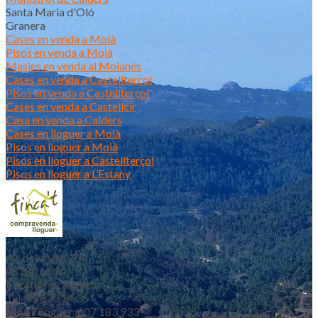
Santa Maria d'Oló
Granera
Cases en venda a Moià
Pisos en venda a Moià
Masies en venda al Moianès
Cases en venda a Castellterçol
Pisos en venda a Castellterçol
Cases en venda a Castellcir
Casa en venda a Calders
Cases en lloguer a Moià
Pisos en lloguer a Moià
Pisos en lloguer a Castellterçol
Pisos en lloguer a L’Estany
Av. de la Vila 20
08180 Moià
fincat@fincat.cat
Tel. 93 830 14 35
Mòbil lloguer: 607 183 933