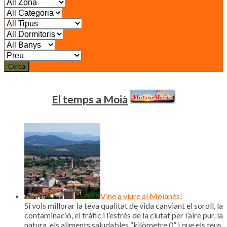
Cerca
El temps a Moià
Vine a viure al Moianès!
Si vols millorar la teva qualitat de vida canviant el soroll, la
contaminació, el tràfic i l’estrès de la ciutat per l’aire pur, la
natura, els aliments saludables “kilòmetre 0” i que els teus