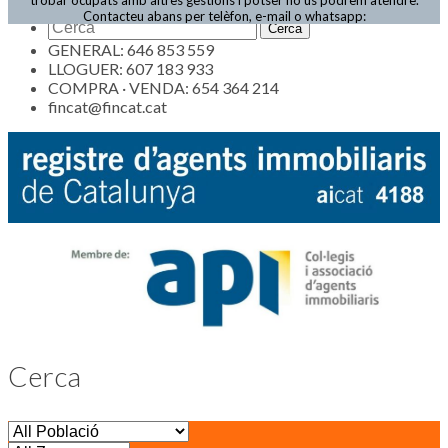
Actualitat
Contacteu abans per telèfon, e-mail o whatsapp:
GENERAL: 646 853 559
LLOGUER: 607 183 933
COMPRA · VENDA: 654 364 214
fincat@fincat.cat
Cerca