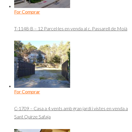
For Comprar
T-1148-B – 12 Parcel·les en venda al c. Passarell de Moià
For Comprar
C-1709 – Casa a 4 vents amb gran jardí i vistes en venda a
Sant Quirze Safaja