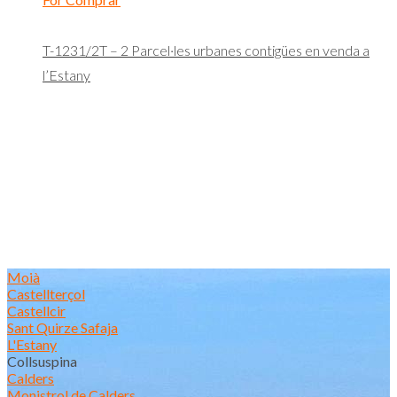
T-1231/2T – 2 Parcel·les urbanes contigües en venda a
l’Estany
Moià
Castellterçol
Castellcir
Sant Quirze Safaja
L'Estany
Collsuspina
Calders
Monistrol de Calders