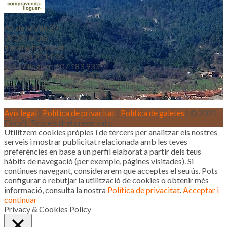
Av. de la Vila 20
08180 Moià
fincat@fincat.cat
Tel. 93 830 14 35
Mòbil lloguer: 607 183 933
Mòbil vendes: 646 853 559
Inscrits al registre d’agents immobiliaris de Catalunya aicat
4188
Avis legal
|
Política de privacitat
|
Política de galetes
| © 2021
Finca't. Tots els drets reservats.
Utilitzem cookies pròpies i de tercers per analitzar els nostres
serveis i mostrar publicitat relacionada amb les teves
preferències en base a un perfil elaborat a partir dels teus
hàbits de navegació (per exemple, pàgines visitades). Si
continues navegant, considerarem que acceptes el seu ús. Pots
configurar o rebutjar la utilització de cookies o obtenir més
informació, consulta la nostra
Política de privacitat
.
Acceptar i
continuar
Privacy & Cookies Policy