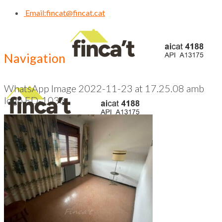
Email:
fincat@fincat.cat
Navigation
WhatsApp Image 2022-11-23 at 17.25.08 amb
logo ED-1036
CALL US NOW
93 830 14 35
Inici
Qui Som
Contacte