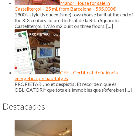
Manor House for sale in
Castellterçol – 25 mi. from Barcelona – 595.000€
1900’s style (Noucentisme) town house built at the end of
the XIX century located in Prat de la Riba Square in
Castellterçol. 1.926 m2 built on three floors.
[…]
CEE – Certificat d’eficiència
energètica per habitatges
PROPIETARI, no et despistis! Et recordem que és
OBLIGATORI* que tots els immobles que s’ofereixen
[…]
Destacades