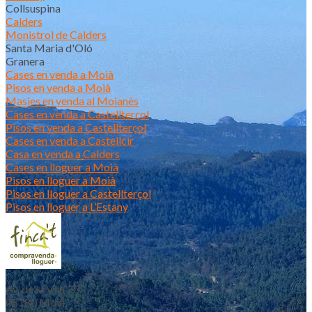
Collsuspina
Calders
Monistrol de Calders
Santa Maria d'Oló
Granera
Cases en venda a Moià
Pisos en venda a Moià
Masies en venda al Moianès
Cases en venda a Castellterçol
Pisos en venda a Castellterçol
Cases en venda a Castellcir
Casa en venda a Calders
Cases en lloguer a Moià
Pisos en lloguer a Moià
Pisos en lloguer a Castellterçol
Pisos en lloguer a L’Estany
Av. de la Vila 20
08180 Moià