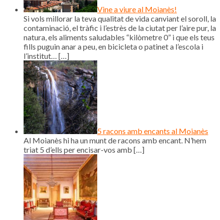
Vine a viure al Moianès!
Si vols millorar la teva qualitat de vida canviant el soroll, la
contaminació, el tràfic i l’estrès de la ciutat per l’aire pur, la
natura, els aliments saludables “kilòmetre 0” i que els teus
fills puguin anar a peu, en bicicleta o patinet a l’escola i
l’institut…
[…]
5 racons amb encants al Moianès
Al Moianès hi ha un munt de racons amb encant. N’hem
triat 5 d’ells per encisar-vos amb
[…]