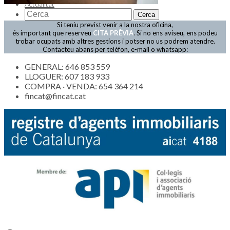
Actualitat
Si teniu previst venir a la nostra oficina,
és important que reserveu
CITA PRÈVIA
. Si no ens aviseu, ens podeu
trobar ocupats amb altres gestions i potser no us podrem atendre.
Contacteu abans per telèfon, e-mail o whatsapp:
GENERAL: 646 853 559
LLOGUER: 607 183 933
COMPRA · VENDA: 654 364 214
fincat@fincat.cat