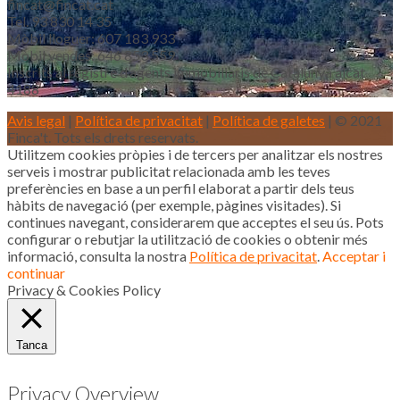
fincat@fincat.cat
Tel. 93 830 14 35
Mòbil lloguer: 607 183 933
Mòbil vendes: 646 853 559
Inscrits al registre d’agents immobiliaris de Catalunya aicat
4188
Avis legal
|
Política de privacitat
|
Política de galetes
| © 2021
Finca't. Tots els drets reservats.
Utilitzem cookies pròpies i de tercers per analitzar els nostres
serveis i mostrar publicitat relacionada amb les teves
preferències en base a un perfil elaborat a partir dels teus
hàbits de navegació (per exemple, pàgines visitades). Si
continues navegant, considerarem que acceptes el seu ús. Pots
configurar o rebutjar la utilització de cookies o obtenir més
informació, consulta la nostra
Política de privacitat
.
Acceptar i
continuar
Privacy & Cookies Policy
Tanca
Privacy Overview