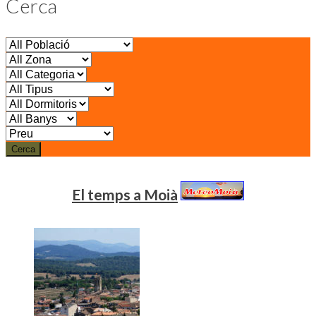
Cerca
Cerca
El temps a Moià