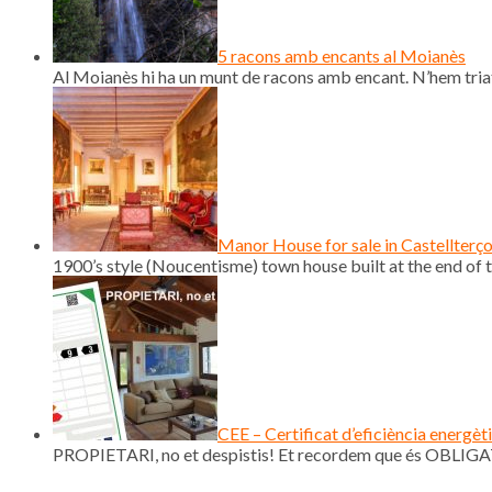
5 racons amb encants al Moianès
Al Moianès hi ha un munt de racons amb encant. N’hem triat
Manor House for sale in Castellterç
1900’s style (Noucentisme) town house built at the end of th
CEE – Certificat d’eficiència energèt
PROPIETARI, no et despistis! Et recordem que és OBLIGAT