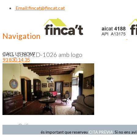
Email:
fincat@fincat.cat
Navigation
CALL US NOW
IMG_1383 ED-1026 amb logo
93 830 14 35
Inici
Qui Som
és important que reserveu
CITA PRÈVIA
. Si no ens a