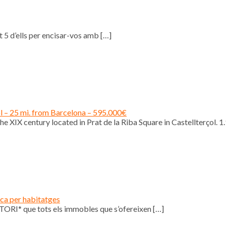
 5 d’ells per encisar-vos amb
[…]
ol – 25 mi. from Barcelona – 595.000€
e XIX century located in Prat de la Riba Square in Castellterçol. 1
ica per habitatges
ORI* que tots els immobles que s’ofereixen
[…]