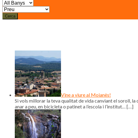
Cerca
Vine a viure al Moianès!
Si vols millorar la teva qualitat de vida canviant el soroll, la 
anar a peu, en bicicleta o patinet a l’escola i l’institut…
[…]