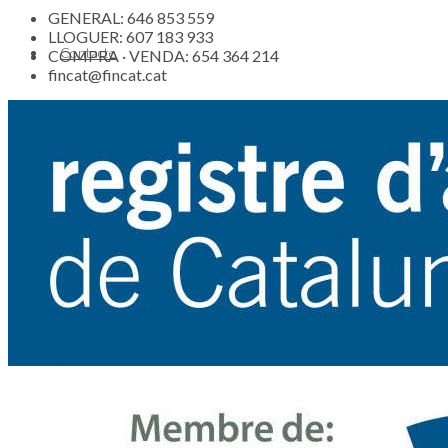
GENERAL: 646 853 559
LLOGUER: 607 183 933
Contacte
COMPRA · VENDA: 654 364 214
fincat@fincat.cat
Actualitat