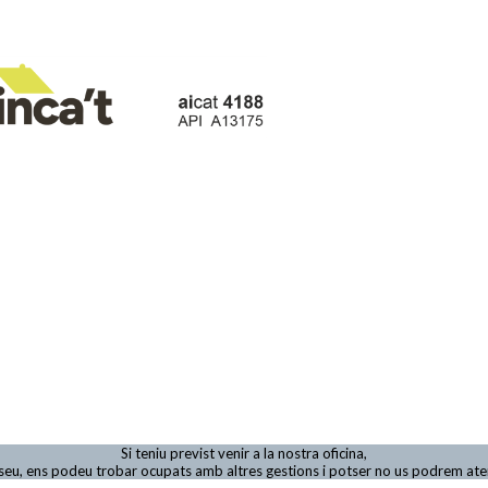
Si teniu previst venir a la nostra oficina,
viseu, ens podeu trobar ocupats amb altres gestions i potser no us podrem at