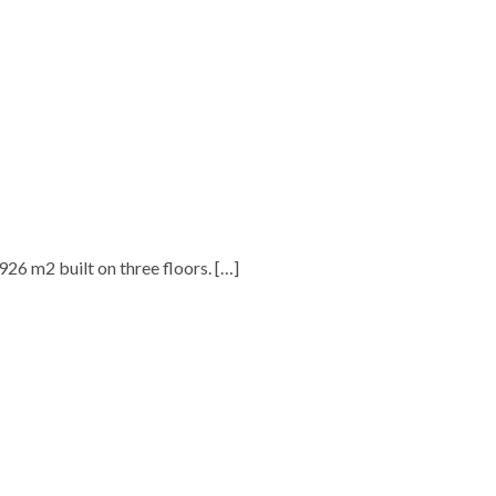
.926 m2 built on three floors.
[…]