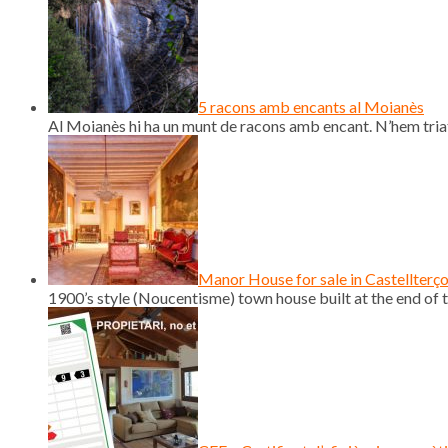
5 racons amb encants al Moianès
Al Moianès hi ha un munt de racons amb encant. N’hem triat
Manor House for sale in Castellterç
1900’s style (Noucentisme) town house built at the end of th