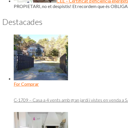
CEE – Certificat d’eficiència energèt
PROPIETARI, no et despistis! Et recordem que és OBLIGAT
Destacades
For Comprar
C-1709 – Casa a 4 vents amb gran jardí i vistes en venda a S