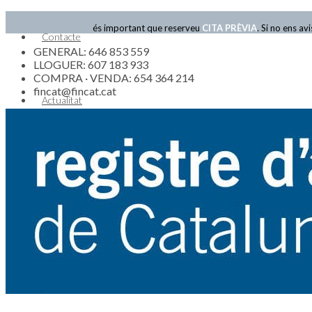
és important que reserveu
CITA PRÈVIA
. Si no ens a
Contacte
GENERAL: 646 853 559
LLOGUER: 607 183 933
COMPRA · VENDA: 654 364 214
fincat@fincat.cat
Actualitat