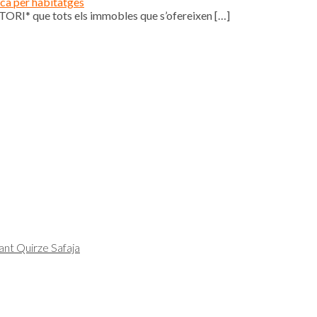
ica per habitatges
ORI* que tots els immobles que s’ofereixen
[…]
ant Quirze Safaja