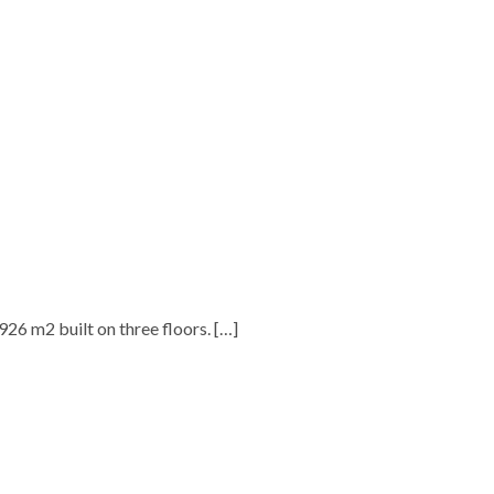
.926 m2 built on three floors.
[…]