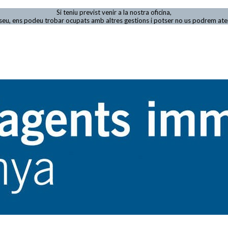
Si teniu previst venir a la nostra oficina,
viseu, ens podeu trobar ocupats amb altres gestions i potser no us podrem at