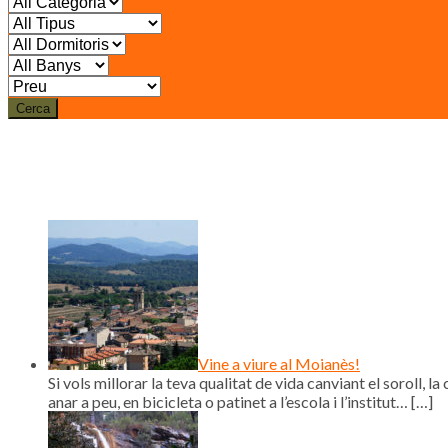
Cerca
Vine a viure al Moianès!
Si vols millorar la teva qualitat de vida canviant el soroll, la 
anar a peu, en bicicleta o patinet a l’escola i l’institut…
[…]