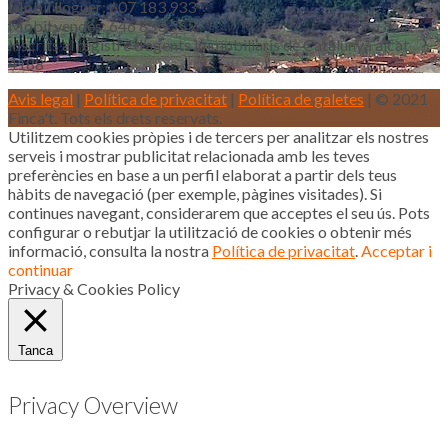
Mòbil lloguer: 607 183 933
Mòbil vendes: 646 853 559
Inscrits al registre d’agents immobiliaris de Catalunya aicat
4188
Avis legal
|
Política de privacitat
|
Política de galetes
| © 2021
Finca't. Tots els drets reservats.
Utilitzem cookies pròpies i de tercers per analitzar els nostres
serveis i mostrar publicitat relacionada amb les teves
preferències en base a un perfil elaborat a partir dels teus
hàbits de navegació (per exemple, pàgines visitades). Si
continues navegant, considerarem que acceptes el seu ús. Pots
configurar o rebutjar la utilització de cookies o obtenir més
informació, consulta la nostra
Política de privacitat
.
Acceptar i
continuar
Privacy & Cookies Policy
Tanca
Privacy Overview