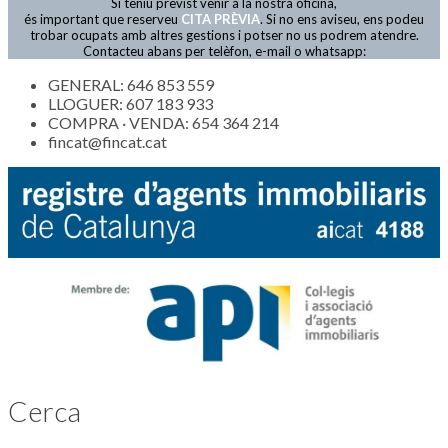
Si teniu previst venir a la nostra oficina,
Actualitat
és important que reserveu
CITA PRÈVIA
. Si no ens aviseu, ens podeu
trobar ocupats amb altres gestions i potser no us podrem atendre.
Contacteu abans per telèfon, e-mail o whatsapp:
GENERAL: 646 853 559
LLOGUER: 607 183 933
COMPRA · VENDA: 654 364 214
fincat@fincat.cat
Cerca