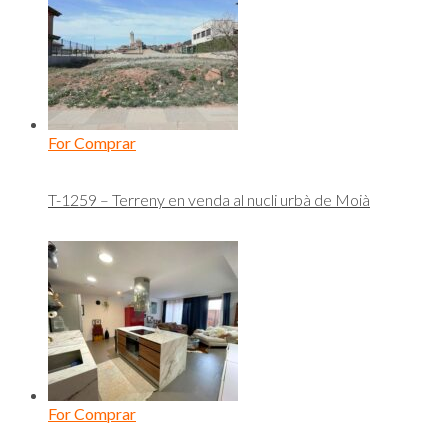
For Comprar
T-1259 – Terreny en venda al nucli urbà de Moià
For Comprar