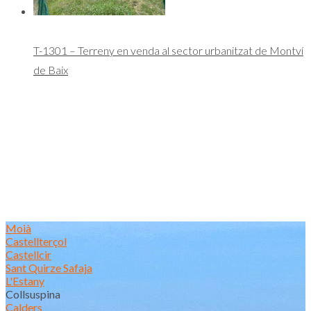
T-1301 – Terreny en venda al sector urbanitzat de Montví
de Baix
Moià
Castellterçol
Castellcir
Sant Quirze Safaja
L'Estany
Collsuspina
Calders