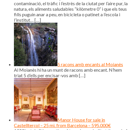
contaminació, el tràfic i l’estrès de la ciutat per l’aire pur, la
natura, els aliments saludables “kilòmetre 0” i que els teus
fills puguin anar a peu, en bicicleta o patinet a l’escola i
l’institut…
[…]
5 racons amb encants al Moianès
Al Moianès hi ha un munt de racons amb encant. N’hem
triat 5 d’ells per encisar-vos amb
[…]
Manor House for sale in
Castellterçol – 25 mi. from Barcelona – 595.000€