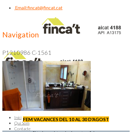
Email:
fincat@fincat.cat
Navigation
P1210986 C-1561
CALL US NOW
93 830 14 35
Inici
FEM VACANCES DEL 10 AL 30 D'AGOST
Qui Som
Contacte