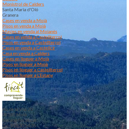
Monistrol de Calders
Santa Maria d'Oló
Granera
Cases en venda a Moià
Pisos en venda a Moià
Masies en venda al Moianès
Cases en venda a Castellterçol
Pisos en venda a Castellterçol
Cases en venda a Castellcir
Casa en venda a Calders
Cases en lloguer a Moià
Pisos en lloguer a Moià
Pisos en lloguer a Castellterçol
Pisos en lloguer a L’Estany
Av. de la Vila 20
08180 Moià
fincat@fincat.cat
Tel. 93 830 14 35