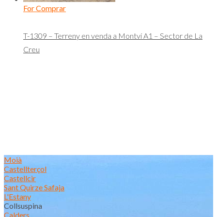
For Comprar
T-1309 – Terreny en venda a Montví A1 – Sector de La
Creu
Moià
Castellterçol
Castellcir
Sant Quirze Safaja
L'Estany
Collsuspina
Calders