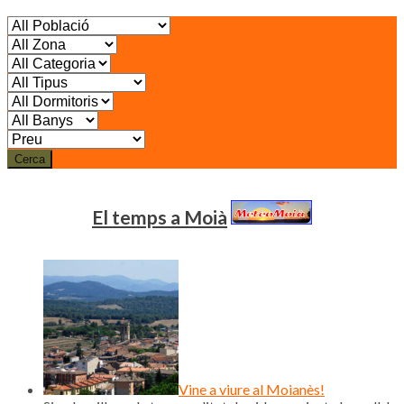
Cerca
El temps a Moià
Vine a viure al Moianès!