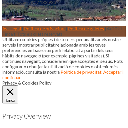
Mòbil lloguer: 607 183 933
Mòbil vendes: 646 853 559
Inscrits al registre d’agents immobiliaris de Catalunya aicat
4188
Avis legal
|
Política de privacitat
|
Política de galetes
| © 2021
Finca't. Tots els drets reservats.
Utilitzem cookies pròpies i de tercers per analitzar els nostres
serveis i mostrar publicitat relacionada amb les teves
preferències en base a un perfil elaborat a partir dels teus
hàbits de navegació (per exemple, pàgines visitades). Si
continues navegant, considerarem que acceptes el seu ús. Pots
configurar o rebutjar la utilització de cookies o obtenir més
informació, consulta la nostra
Política de privacitat
.
Acceptar i
continuar
Privacy & Cookies Policy
Tanca
Privacy Overview