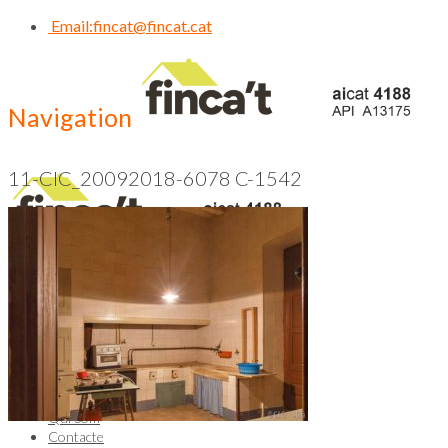
Email:
fincat@fincat.cat
Navigation
11-CIC_20092018-6078 C-1542
CALL US NOW
93 830 14 35
Inici
Qui Som
Contacte