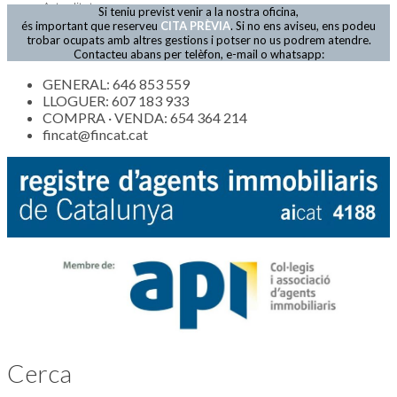
Actualitat
Si teniu previst venir a la nostra oficina,
és important que reserveu
CITA PRÈVIA
. Si no ens aviseu, ens podeu
trobar ocupats amb altres gestions i potser no us podrem atendre.
Contacteu abans per telèfon, e-mail o whatsapp:
GENERAL: 646 853 559
LLOGUER: 607 183 933
COMPRA · VENDA: 654 364 214
fincat@fincat.cat
Cerca