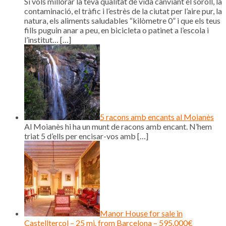
Si vols millorar la teva qualitat de vida canviant el soroll, la
contaminació, el tràfic i l’estrès de la ciutat per l’aire pur, la
natura, els aliments saludables “kilòmetre 0” i que els teus
fills puguin anar a peu, en bicicleta o patinet a l’escola i
l’institut…
[…]
5 racons amb encants al Moianès
Al Moianès hi ha un munt de racons amb encant. N’hem
triat 5 d’ells per encisar-vos amb
[…]
Manor House for sale in
Castellterçol – 25 mi. from Barcelona – 595.000€