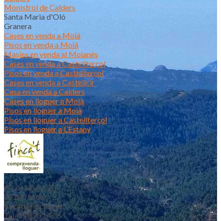
Monistrol de Calders
Santa Maria d'Oló
Granera
Cases en venda a Moià
Pisos en venda a Moià
Masies en venda al Moianès
Cases en venda a Castellterçol
Pisos en venda a Castellterçol
Cases en venda a Castellcir
Casa en venda a Calders
Cases en lloguer a Moià
Pisos en lloguer a Moià
Pisos en lloguer a Castellterçol
Pisos en lloguer a L’Estany
Av. de la Vila 20
08180 Moià
fincat@fincat.cat
Tel. 93 830 14 35