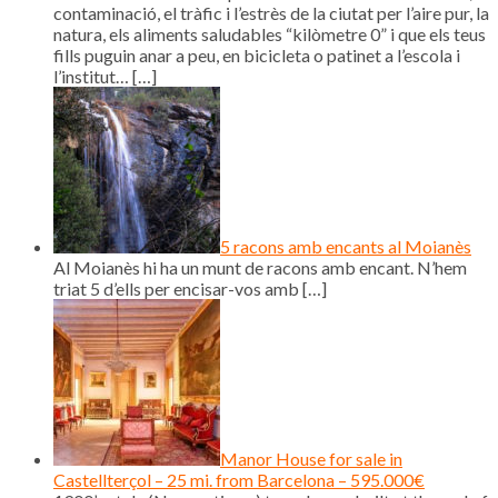
contaminació, el tràfic i l’estrès de la ciutat per l’aire pur, la
natura, els aliments saludables “kilòmetre 0” i que els teus
fills puguin anar a peu, en bicicleta o patinet a l’escola i
l’institut…
[…]
5 racons amb encants al Moianès
Al Moianès hi ha un munt de racons amb encant. N’hem
triat 5 d’ells per encisar-vos amb
[…]
Manor House for sale in
Castellterçol – 25 mi. from Barcelona – 595.000€