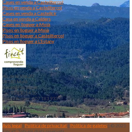
Cases en venda a Castellterçol
Pisos en venda a Castellterçol
Cases en venda a Castellcir
Casa en venda a Calders
Cases en lloguer a Moià
Pisos en lloguer a Moià
Pisos en lloguer a Castellterçol
Pisos en lloguer a L’Estany
Av. de la Vila 20
08180 Moià
fincat@fincat.cat
Tel. 93 830 14 35
Mòbil lloguer: 607 183 933
Mòbil vendes: 646 853 559
Inscrits al registre d’agents immobiliaris de Catalunya aicat
4188
Avis legal
|
Política de privacitat
|
Política de galetes
| © 2021
Finca't. Tots els drets reservats.