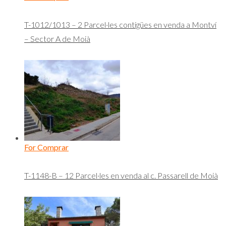
T-1012/1013 – 2 Parcel·les contigües en venda a Montví
– Sector A de Moià
For Comprar
T-1148-B – 12 Parcel·les en venda al c. Passarell de Moià