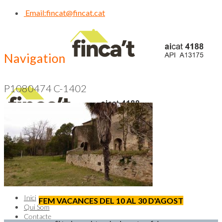
Email:
fincat@fincat.cat
Navigation
P1080474 C-1402
CALL US NOW
93 830 14 35
Inici
FEM VACANCES DEL 10 AL 30 D'AGOST
Qui Som
Contacte