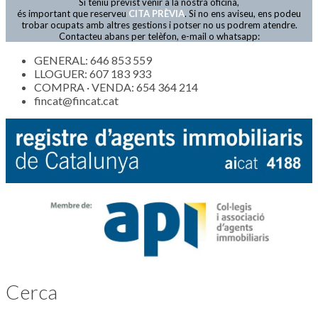
Si teniu previst venir a la nostra oficina,
Actualitat
és important que reserveu
CITA PRÈVIA
. Si no ens aviseu, ens podeu
trobar ocupats amb altres gestions i potser no us podrem atendre.
Contacteu abans per telèfon, e-mail o whatsapp:
GENERAL: 646 853 559
LLOGUER: 607 183 933
COMPRA · VENDA: 654 364 214
fincat@fincat.cat
Cerca