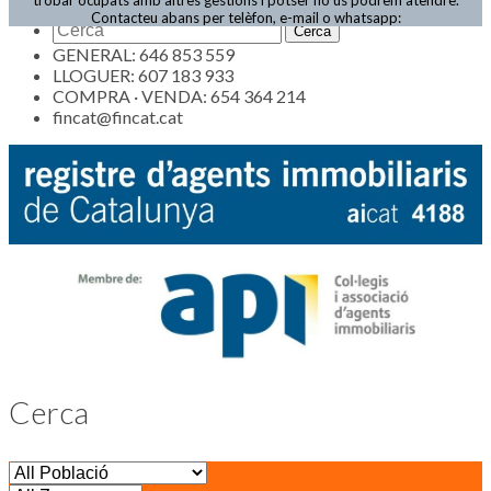
Actualitat
Contacteu abans per telèfon, e-mail o whatsapp:
GENERAL: 646 853 559
LLOGUER: 607 183 933
COMPRA · VENDA: 654 364 214
fincat@fincat.cat
Cerca