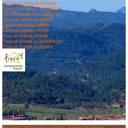
Masies en venda al Moianès
Cases en venda a Castellterçol
Pisos en venda a Castellterçol
Cases en venda a Castellcir
Casa en venda a Calders
Cases en lloguer a Moià
Pisos en lloguer a Moià
Pisos en lloguer a Castellterçol
Pisos en lloguer a L’Estany
Av. de la Vila 20
08180 Moià
fincat@fincat.cat
Tel. 93 830 14 35
Mòbil lloguer: 607 183 933
Mòbil vendes: 646 853 559
Inscrits al registre d’agents immobiliaris de Catalunya aicat
4188
Avis legal
|
Política de privacitat
|
Política de galetes
| © 2021