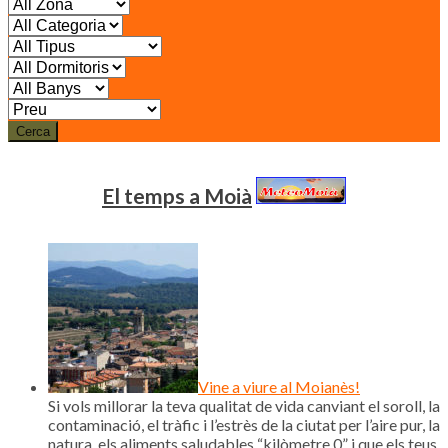
Cerca
El temps a Moià
Vine a viure al Moianès!
Si vols millorar la teva qualitat de vida canviant el soroll, la
contaminació, el tràfic i l’estrès de la ciutat per l’aire pur, la
natura, els aliments saludables “kilòmetre 0” i que els teus