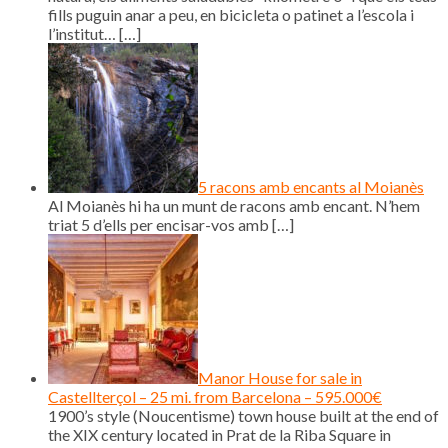
fills puguin anar a peu, en bicicleta o patinet a l’escola i
l’institut…
[…]
5 racons amb encants al Moianès
Al Moianès hi ha un munt de racons amb encant. N’hem
triat 5 d’ells per encisar-vos amb
[…]
Manor House for sale in
Castellterçol – 25 mi. from Barcelona – 595.000€
1900’s style (Noucentisme) town house built at the end of
the XIX century located in Prat de la Riba Square in