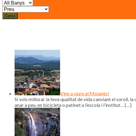
Cerca
Vine a viure al Moianès!
Si vols millorar la teva qualitat de vida canviant el soroll, la 
anar a peu, en bicicleta o patinet a l’escola i l’institut…
[…]