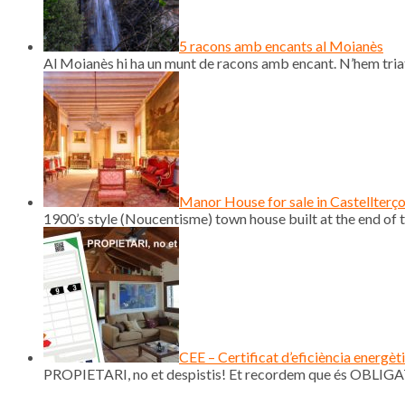
5 racons amb encants al Moianès
Al Moianès hi ha un munt de racons amb encant. N’hem triat
Manor House for sale in Castellterç
1900’s style (Noucentisme) town house built at the end of th
CEE – Certificat d’eficiència energèt
PROPIETARI, no et despistis! Et recordem que és OBLIGAT