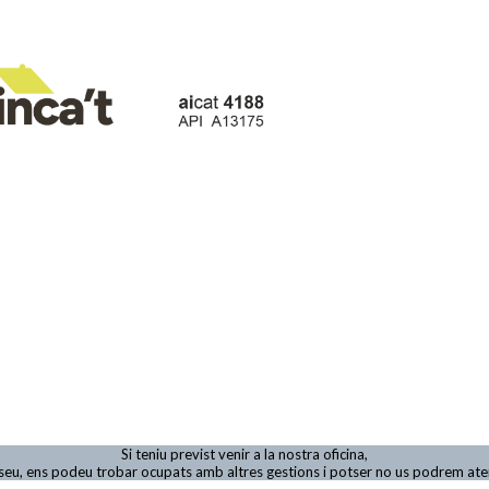
Si teniu previst venir a la nostra oficina,
viseu, ens podeu trobar ocupats amb altres gestions i potser no us podrem at