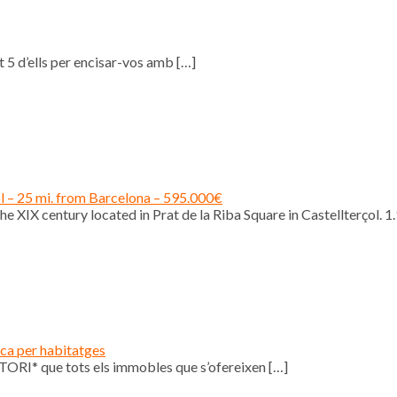
 5 d’ells per encisar-vos amb
[…]
ol – 25 mi. from Barcelona – 595.000€
e XIX century located in Prat de la Riba Square in Castellterçol. 1
ica per habitatges
ORI* que tots els immobles que s’ofereixen
[…]