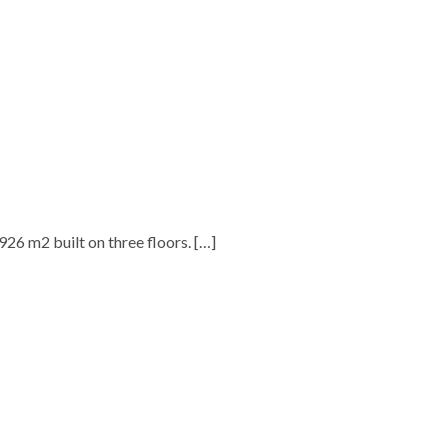
.926 m2 built on three floors.
[…]