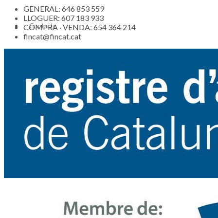
GENERAL: 646 853 559
LLOGUER: 607 183 933
Contacte
COMPRA · VENDA: 654 364 214
fincat@fincat.cat
Actualitat