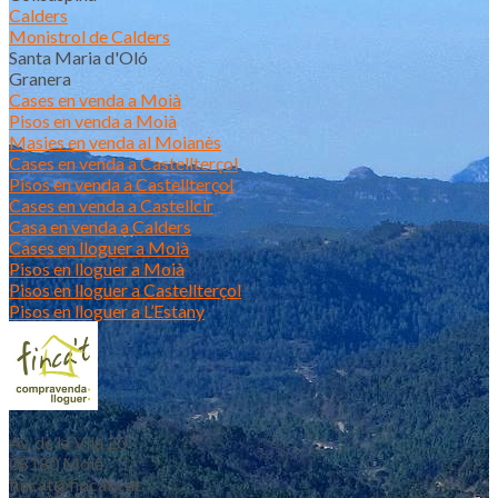
Calders
Monistrol de Calders
Santa Maria d'Oló
Granera
Cases en venda a Moià
Pisos en venda a Moià
Masies en venda al Moianès
Cases en venda a Castellterçol
Pisos en venda a Castellterçol
Cases en venda a Castellcir
Casa en venda a Calders
Cases en lloguer a Moià
Pisos en lloguer a Moià
Pisos en lloguer a Castellterçol
Pisos en lloguer a L’Estany
Av. de la Vila 20
08180 Moià
fincat@fincat.cat