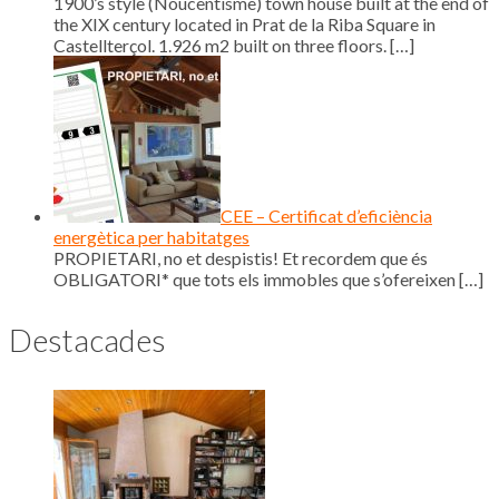
1900’s style (Noucentisme) town house built at the end of
the XIX century located in Prat de la Riba Square in
Castellterçol. 1.926 m2 built on three floors.
[…]
CEE – Certificat d’eficiència
energètica per habitatges
PROPIETARI, no et despistis! Et recordem que és
OBLIGATORI* que tots els immobles que s’ofereixen
[…]
Destacades