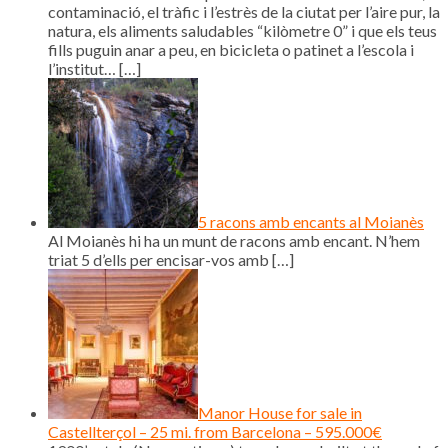
contaminació, el tràfic i l’estrès de la ciutat per l’aire pur, la
natura, els aliments saludables “kilòmetre 0” i que els teus
fills puguin anar a peu, en bicicleta o patinet a l’escola i
l’institut…
[…]
5 racons amb encants al Moianès
Al Moianès hi ha un munt de racons amb encant. N’hem
triat 5 d’ells per encisar-vos amb
[…]
Manor House for sale in
Castellterçol – 25 mi. from Barcelona – 595.000€