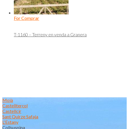
For Comprar
T-1160 – Terreny en venda a Granera
Moià
Castellterçol
Castellcir
Sant Quirze Safaja
L'Estany
Collsuspina