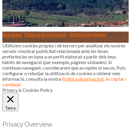
Tel. 93 830 14 35
Mòbil lloguer: 607 183 933
Mòbil vendes: 646 853 559
Inscrits al registre d’agents immobiliaris de Catalunya aicat
4188
Avis legal
|
Política de privacitat
|
Política de galetes
| © 2021
Finca't. Tots els drets reservats.
Utilitzem cookies pròpies i de tercers per analitzar els nostres
serveis i mostrar publicitat relacionada amb les teves
preferències en base a un perfil elaborat a partir dels teus
hàbits de navegació (per exemple, pàgines visitades). Si
continues navegant, considerarem que acceptes el seu ús. Pots
configurar o rebutjar la utilització de cookies o obtenir més
informació, consulta la nostra
Política de privacitat
.
Acceptar i
continuar
Privacy & Cookies Policy
Tanca
Privacy Overview