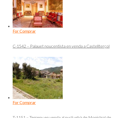
For Comprar
C-1542 – Palauet noucentista en venda a Castellterçol
For Comprar
T-1151 – Terreny en venda al nucli urbà de Monistrol de