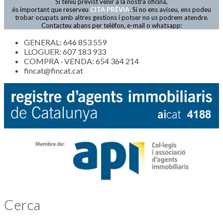
Si teniu previst venir a la nostra oficina,
Actualitat
és important que reserveu
CITA PRÈVIA
. Si no ens aviseu, ens podeu
trobar ocupats amb altres gestions i potser no us podrem atendre.
Contacteu abans per telèfon, e-mail o whatsapp:
GENERAL: 646 853 559
LLOGUER: 607 183 933
COMPRA · VENDA: 654 364 214
fincat@fincat.cat
Cerca