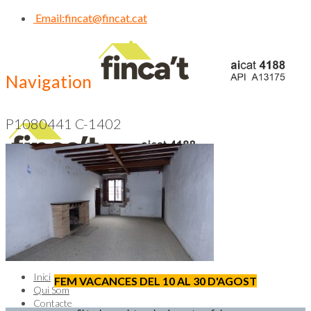
Email:
fincat@fincat.cat
Navigation
P1080441 C-1402
CALL US NOW
93 830 14 35
Inici
FEM VACANCES DEL 10 AL 30 D'AGOST
Qui Som
Contacte