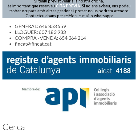
Si teniu previst venir a la nostra oficina,
Actualitat
és important que reserveu
CITA PRÈVIA
. Si no ens aviseu, ens podeu
trobar ocupats amb altres gestions i potser no us podrem atendre.
Contacteu abans per telèfon, e-mail o whatsapp:
GENERAL: 646 853 559
LLOGUER: 607 183 933
COMPRA · VENDA: 654 364 214
fincat@fincat.cat
Cerca