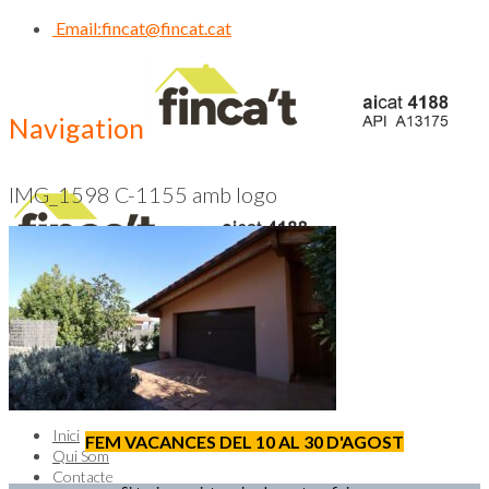
Email:
fincat@fincat.cat
Navigation
IMG_1598 C-1155 amb logo
CALL US NOW
93 830 14 35
Inici
FEM VACANCES DEL 10 AL 30 D'AGOST
Qui Som
Contacte