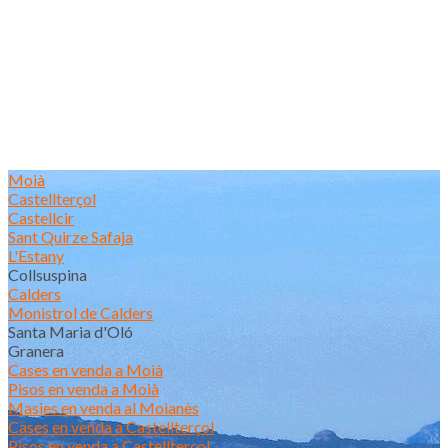
Moià
Castellterçol
Castellcir
Sant Quirze Safaja
L'Estany
Collsuspina
Calders
Monistrol de Calders
Santa Maria d'Oló
Granera
Cases en venda a Moià
Pisos en venda a Moià
Masies en venda al Moianès
Cases en venda a Castellterçol
Pisos en venda a Castellterçol