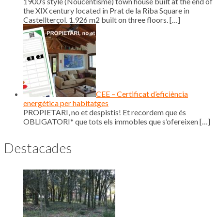
1900’s style (Noucentisme) town house built at the end of
the XIX century located in Prat de la Riba Square in
Castellterçol. 1.926 m2 built on three floors.
[…]
CEE – Certificat d’eficiència
energètica per habitatges
PROPIETARI, no et despistis! Et recordem que és
OBLIGATORI* que tots els immobles que s’ofereixen
[…]
Destacades