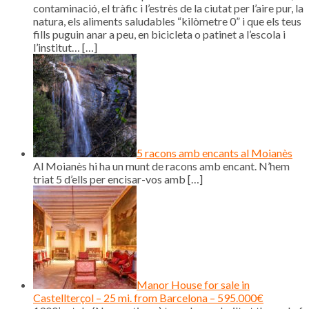
contaminació, el tràfic i l’estrès de la ciutat per l’aire pur, la
natura, els aliments saludables “kilòmetre 0” i que els teus
fills puguin anar a peu, en bicicleta o patinet a l’escola i
l’institut…
[…]
5 racons amb encants al Moianès
Al Moianès hi ha un munt de racons amb encant. N’hem
triat 5 d’ells per encisar-vos amb
[…]
Manor House for sale in
Castellterçol – 25 mi. from Barcelona – 595.000€