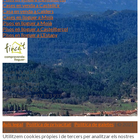
Cases en venda a Castellcir
Casa en venda a Calders
Cases en lloguer a Moià
Pisos en lloguer a Moià
Pisos en lloguer a Castellterçol
Pisos en lloguer a L’Estany
Av. de la Vila 20
08180 Moià
fincat@fincat.cat
Tel. 93 830 14 35
Mòbil lloguer: 607 183 933
Mòbil vendes: 646 853 559
Inscrits al registre d’agents immobiliaris de Catalunya aicat
4188
Avis legal
|
Política de privacitat
|
Política de galetes
| © 2021
Finca't. Tots els drets reservats.
Utilitzem cookies pròpies i de tercers per analitzar els nostres