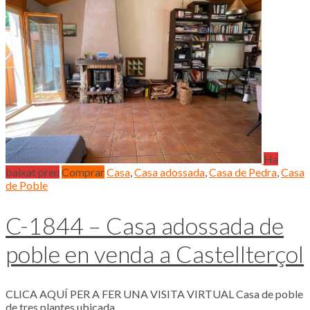
Ha
baixat preu
Comprar
Casa
,
Casa adossada
,
Casa de Pedra
,
Casa
de Poble
C-1844 – Casa adossada de
poble en venda a Castellterçol
CLICA AQUÍ PER A FER UNA VISITA VIRTUAL Casa de poble
de tres plantes ubicada...