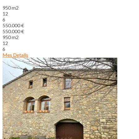
950 m2
12
6
550.000 €
550.000 €
950 m2
12
6
Mes Detalls