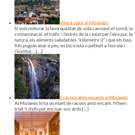
Vine a viure al Moianès!
Si vols millorar la teva qualitat de vida canviant el soroll, la
contaminació, el tràfic i l’estrès de la ciutat per l’aire pur, la
natura, els aliments saludables “kilòmetre 0” i que els teus
fills puguin anar a peu, en bicicleta o patinet a l’escola i
l’institut…
[…]
5 racons amb encants al Moianès
Al Moianès hi ha un munt de racons amb encant. N’hem
triat 5 d’ells per encisar-vos amb
[…]