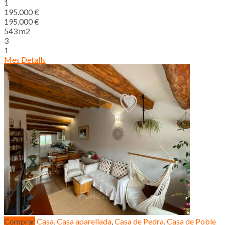
1
195.000 €
195.000 €
543 m2
3
1
Mes Detalls
Comprar
Casa
,
Casa aparellada
,
Casa de Pedra
,
Casa de Poble