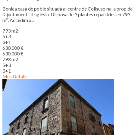
Bonica casa de poble situada al centre de Collsuspina, a prop de
l’ajuntament i l’església. Disposa de 3 plantes repartides en 793
m². Accedim a...
793 m2
5+3
3+1
630.000 €
630.000 €
793 m2
5+3
3+1
Mes Detalls