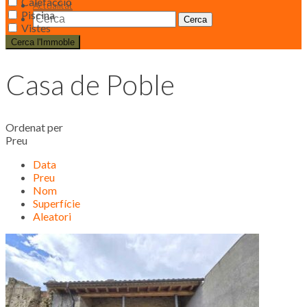
Calefacció
Actualitat
Piscina
Vistes
Cerca l'Immoble
Casa de Poble
Ordenat per
Preu
Data
Preu
Nom
Superfície
Aleatori