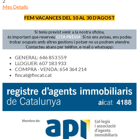
2
Mes Detalls
FEM VACANCES DEL 10 AL 30 D'AGOST
Si teniu previst venir a la nostra oficina,
és important que reserveu
CITA PRÈVIA
. Si no ens aviseu, ens podeu
trobar ocupats amb altres gestions i potser no us podrem atendre.
Contacteu abans per telèfon, e-mail o whatsapp:
GENERAL: 646 853 559
LLOGUER: 607 183 933
COMPRA · VENDA: 654 364 214
fincat@fincat.cat