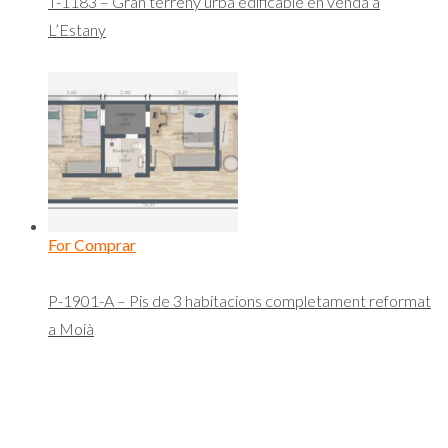
T-1183 – Gran terreny urbà edificable en venda a
L’Estany
For Comprar
P-1901-A – Pis de 3 habitacions completament reformat
a Moià