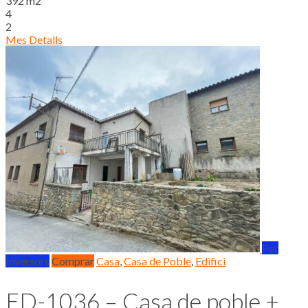
392 m2
4
2
Mes Detalls
Per
Inversors
Comprar
Casa
,
Casa de Poble
,
Edifici
ED-1036 – Casa de poble +