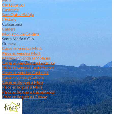
Castellterçol
Castellcir
Sant Quirze Safaja
L'Estany
Collsuspina
Calders
Monistrol de Calders
Santa Maria d'Oló
Granera
Cases en venda a Moià
Pisos en venda a Moià
Masies en venda al Moianès
Cases en venda a Castellterçol
Pisos en venda a Castellterçol
Cases en venda a Castellcir
Casa en venda a Calders
Cases en lloguer a Moià
Pisos en lloguer a Moià
Pisos en lloguer a Castellterçol
Pisos en lloguer a L’Estany