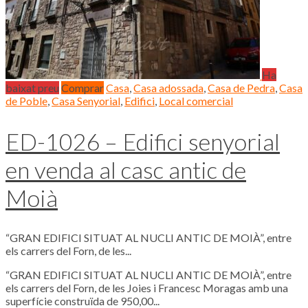
Ha
baixat preu
Comprar
Casa
,
Casa adossada
,
Casa de Pedra
,
Casa
de Poble
,
Casa Senyorial
,
Edifici
,
Local comercial
ED-1026 – Edifici senyorial
en venda al casc antic de
Moià
“GRAN EDIFICI SITUAT AL NUCLI ANTIC DE MOIÀ”, entre
els carrers del Forn, de les...
“GRAN EDIFICI SITUAT AL NUCLI ANTIC DE MOIÀ”, entre
els carrers del Forn, de les Joies i Francesc Moragas amb una
superfície construïda de 950,00...