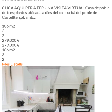
CLICA AQUÍ PER A FER UNA VISITA VIRTUAL Casa de poble
de tres plantes ubicada a dins del casc urbà del poble de
Castellterçol, amb...
186 m2
3
2
279.000 €
279.000 €
186 m2
3
2
Mes Detalls