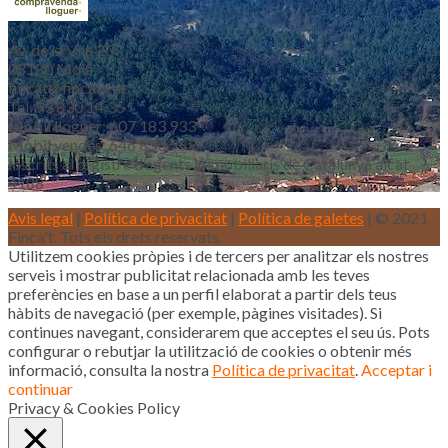
Av. de la Vila 20
08180 Moià
fincat@fincat.cat
Tel. 93 830 14 35
Mòbil lloguer: 607 183 933
Mòbil vendes: 646 853 559
Inscrits al registre d’agents immobiliaris de Catalunya aicat
4188
Avis legal
|
Política de privacitat
|
Política de galetes
| © 2021
Finca't. Tots els drets reservats.
Utilitzem cookies pròpies i de tercers per analitzar els nostres
serveis i mostrar publicitat relacionada amb les teves
preferències en base a un perfil elaborat a partir dels teus
hàbits de navegació (per exemple, pàgines visitades). Si
continues navegant, considerarem que acceptes el seu ús. Pots
configurar o rebutjar la utilització de cookies o obtenir més
informació, consulta la nostra
Política de privacitat
.
Acceptar i
continuar
Privacy & Cookies Policy