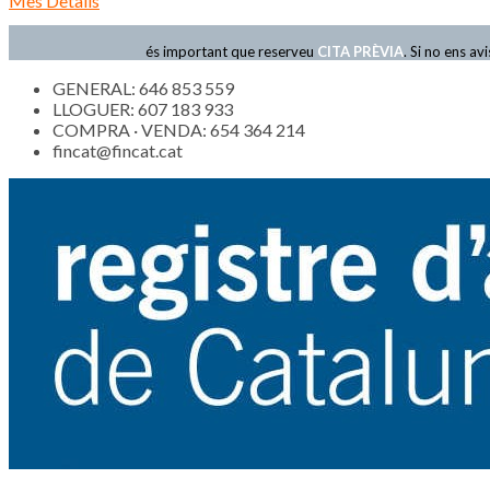
Mes Detalls
és important que reserveu
CITA PRÈVIA
. Si no ens a
GENERAL: 646 853 559
LLOGUER: 607 183 933
COMPRA · VENDA: 654 364 214
fincat@fincat.cat