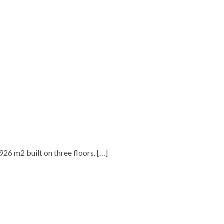
.926 m2 built on three floors.
[…]