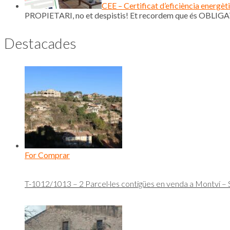
CEE – Certificat d’eficiència energèt
PROPIETARI, no et despistis! Et recordem que és OBLIGAT
Destacades
For Comprar
T-1012/1013 – 2 Parcel·les contigües en venda a Montví –