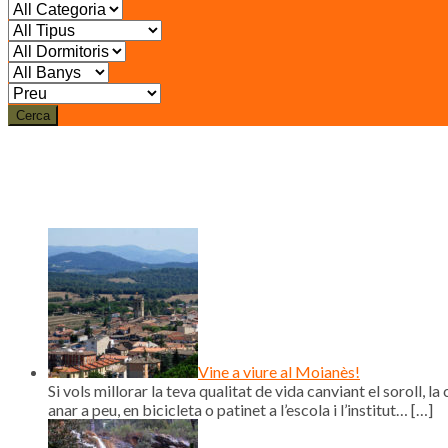
Cerca
Vine a viure al Moianès!
Si vols millorar la teva qualitat de vida canviant el soroll, la 
anar a peu, en bicicleta o patinet a l’escola i l’institut…
[…]