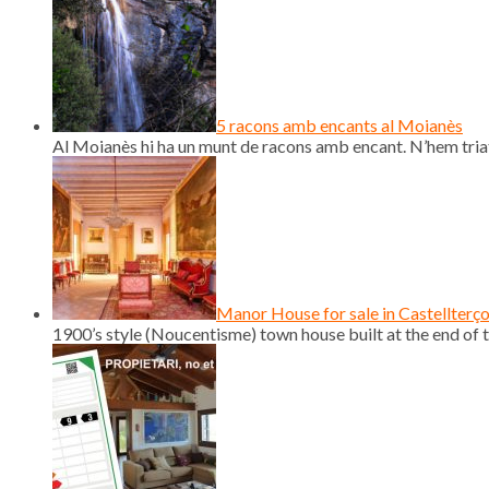
5 racons amb encants al Moianès
Al Moianès hi ha un munt de racons amb encant. N’hem triat
Manor House for sale in Castellterç
1900’s style (Noucentisme) town house built at the end of th