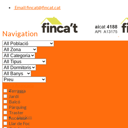
Email:
fincat@fincat.cat
Navigation
CALL US NOW
93 830 14 35
Cerca Avançada
Terrassa
Inici
Jardí
Balcó
Pàrquing
Traster
Qui Som
Ascensor
Llar de Foc