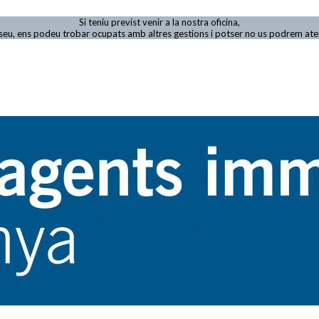
Si teniu previst venir a la nostra oficina,
viseu, ens podeu trobar ocupats amb altres gestions i potser no us podrem at