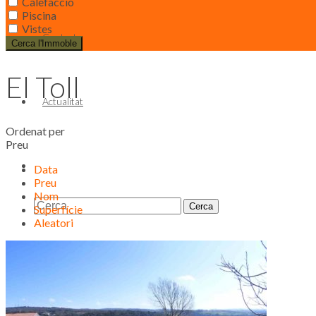
Calefacció
Piscina
Vistes
Contacte
Cerca l'Immoble
El Toll
Actualitat
Ordenat per
Preu
Data
Preu
Nom
Superfície
Aleatori