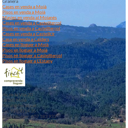
Granera
Cases en venda a Moià
Pisos en venda a Moià
Masies en venda al Moianès
Cases en venda a Castellterçol
Pisos en venda a Castellterçol
Cases en venda a Castellcir
Casa en venda a Calders
Cases en lloguer a Moià
Pisos en lloguer a Moià
Pisos en lloguer a Castellterçol
Pisos en lloguer a L’Estany
Av. de la Vila 20
08180 Moià
fincat@fincat.cat
Tel. 93 830 14 35
Mòbil lloguer: 607 183 933
Mòbil vendes: 646 853 559
Inscrits al registre d’agents immobiliaris de Catalunya aicat