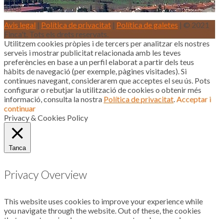
4188
Avis legal
|
Política de privacitat
|
Política de galetes
| © 2021
Finca't. Tots els drets reservats.
Utilitzem cookies pròpies i de tercers per analitzar els nostres
serveis i mostrar publicitat relacionada amb les teves
preferències en base a un perfil elaborat a partir dels teus
hàbits de navegació (per exemple, pàgines visitades). Si
continues navegant, considerarem que acceptes el seu ús. Pots
configurar o rebutjar la utilització de cookies o obtenir més
informació, consulta la nostra
Política de privacitat
.
Acceptar i
continuar
Privacy & Cookies Policy
Tanca
Privacy Overview
This website uses cookies to improve your experience while
you navigate through the website. Out of these, the cookies