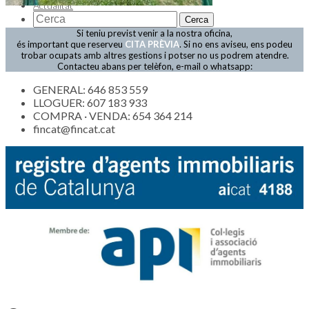
Actualitat
Si teniu previst venir a la nostra oficina,
és important que reserveu
CITA PRÈVIA
. Si no ens aviseu, ens podeu
trobar ocupats amb altres gestions i potser no us podrem atendre.
Contacteu abans per telèfon, e-mail o whatsapp:
GENERAL: 646 853 559
LLOGUER: 607 183 933
COMPRA · VENDA: 654 364 214
fincat@fincat.cat