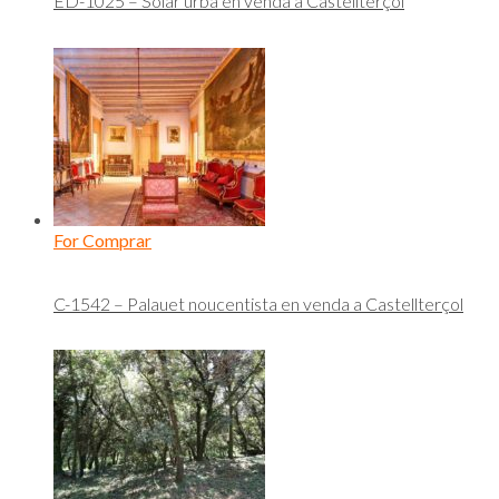
ED-1025 – Solar urbà en venda a Castellterçol
For Comprar
C-1542 – Palauet noucentista en venda a Castellterçol