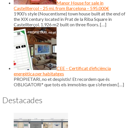
Manor House for sale in
Castellterçol – 25 mi. from Barcelona – 595.000€
1900’s style (Noucentisme) town house built at the end of
the XIX century located in Prat de la Riba Square in
Castellterçol. 1.926 m2 built on three floors.
[…]
CEE – Certificat d’eficiència
energètica per habitatges
PROPIETARI, no et despistis! Et recordem que és
OBLIGATORI* que tots els immobles que s’ofereixen
[…]
Destacades