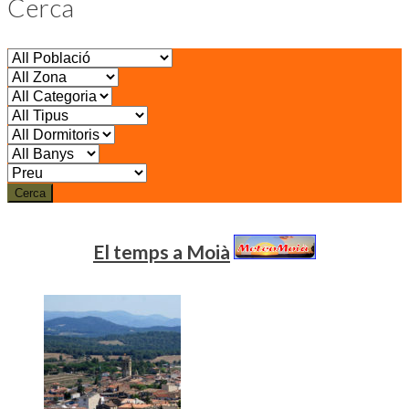
Cerca
Cerca
El temps a Moià