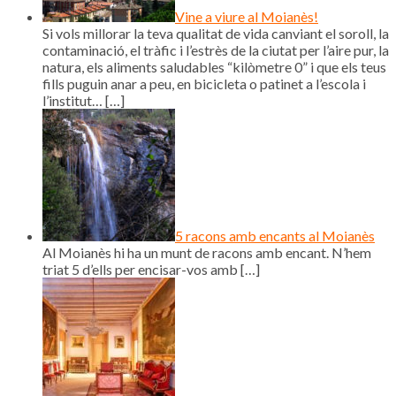
Vine a viure al Moianès!
Si vols millorar la teva qualitat de vida canviant el soroll, la
contaminació, el tràfic i l’estrès de la ciutat per l’aire pur, la
natura, els aliments saludables “kilòmetre 0” i que els teus
fills puguin anar a peu, en bicicleta o patinet a l’escola i
l’institut…
[…]
5 racons amb encants al Moianès
Al Moianès hi ha un munt de racons amb encant. N’hem
triat 5 d’ells per encisar-vos amb
[…]