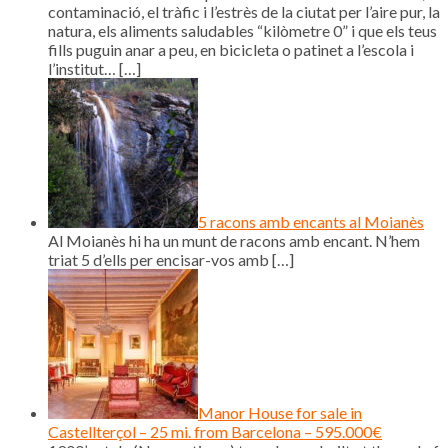
contaminació, el tràfic i l’estrès de la ciutat per l’aire pur, la
natura, els aliments saludables “kilòmetre 0” i que els teus
fills puguin anar a peu, en bicicleta o patinet a l’escola i
l’institut…
[…]
5 racons amb encants al Moianès
Al Moianès hi ha un munt de racons amb encant. N’hem
triat 5 d’ells per encisar-vos amb
[…]
Manor House for sale in
Castellterçol – 25 mi. from Barcelona – 595.000€