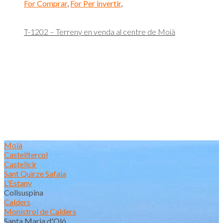
For Comprar
,
For Per invertir
,
T-1202 – Terreny en venda al centre de Moià
Moià
Castellterçol
Castellcir
Sant Quirze Safaja
L'Estany
Collsuspina
Calders
Monistrol de Calders
Santa Maria d'Oló