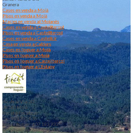
Granera
Cases en venda a Moià
Pisos en venda a Moià
Masies en venda al Moianès
Cases en venda a Castellterçol
Pisos en venda a Castellterçol
Cases en venda a Castellcir
Casa en venda a Calders
Cases en lloguer a Moià
Pisos en lloguer a Moià
Pisos en lloguer a Castellterçol
Pisos en lloguer a L’Estany
Av. de la Vila 20
08180 Moià
fincat@fincat.cat
Tel. 93 830 14 35
Mòbil lloguer: 607 183 933
Mòbil vendes: 646 853 559