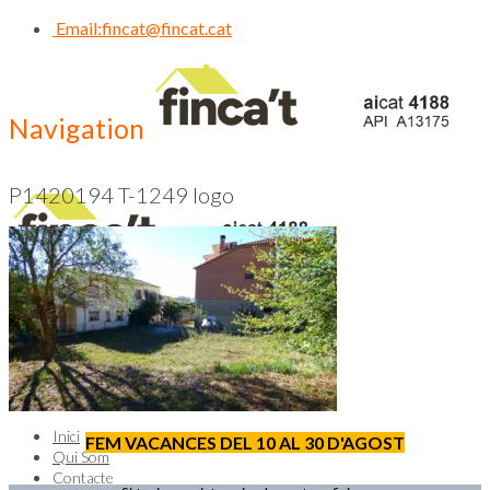
Email:
fincat@fincat.cat
Navigation
P1420194 T-1249 logo
CALL US NOW
93 830 14 35
Inici
FEM VACANCES DEL 10 AL 30 D'AGOST
Qui Som
Contacte