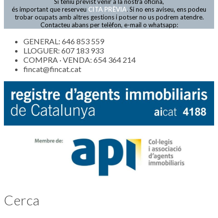
Si teniu previst venir a la nostra oficina,
Actualitat
és important que reserveu
CITA PRÈVIA
. Si no ens aviseu, ens podeu
trobar ocupats amb altres gestions i potser no us podrem atendre.
Contacteu abans per telèfon, e-mail o whatsapp:
GENERAL: 646 853 559
LLOGUER: 607 183 933
COMPRA · VENDA: 654 364 214
fincat@fincat.cat
Cerca