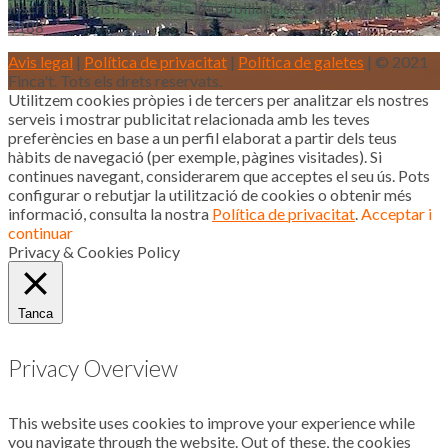
Inscrits al registre d’agents immobiliaris de Catalunya aicat
4188
Avis legal
|
Política de privacitat
|
Política de galetes
| © 2021
Finca't. Tots els drets reservats.
Utilitzem cookies pròpies i de tercers per analitzar els nostres
serveis i mostrar publicitat relacionada amb les teves
preferències en base a un perfil elaborat a partir dels teus
hàbits de navegació (per exemple, pàgines visitades). Si
continues navegant, considerarem que acceptes el seu ús. Pots
configurar o rebutjar la utilització de cookies o obtenir més
informació, consulta la nostra
Política de privacitat
.
Acceptar i
continuar
Privacy & Cookies Policy
Tanca
Privacy Overview
This website uses cookies to improve your experience while
you navigate through the website. Out of these, the cookies