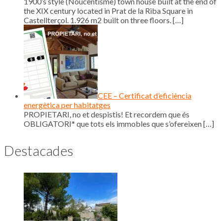
1900’s style (Noucentisme) town house built at the end of
the XIX century located in Prat de la Riba Square in
Castellterçol. 1.926 m2 built on three floors.
[…]
CEE – Certificat d’eficiència
energètica per habitatges
PROPIETARI, no et despistis! Et recordem que és
OBLIGATORI* que tots els immobles que s’ofereixen
[…]
Destacades