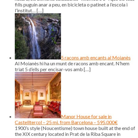
fills puguin anar a peu, en bicicleta o patinet a l’escola i
l’institut…
[…]
5 racons amb encants al Moianès
Al Moianès hi ha un munt de racons amb encant. N’hem
triat 5 d’ells per encisar-vos amb
[…]
Manor House for sale in
Castellterçol – 25 mi. from Barcelona – 595.000€
1900’s style (Noucentisme) town house built at the end of
the XIX century located in Prat de la Riba Square in