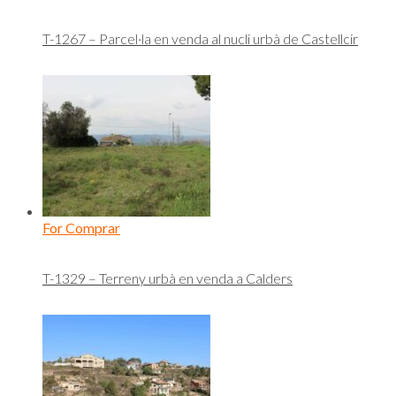
T-1267 – Parcel·la en venda al nucli urbà de Castellcir
For Comprar
T-1329 – Terreny urbà en venda a Calders