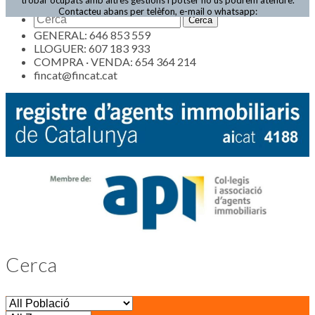
Actualitat
Contacteu abans per telèfon, e-mail o whatsapp:
GENERAL: 646 853 559
LLOGUER: 607 183 933
COMPRA · VENDA: 654 364 214
fincat@fincat.cat
Cerca