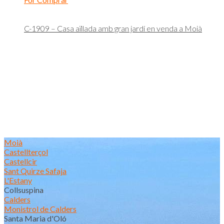
C-1909 – Casa aïllada amb gran jardí en venda a Moià
Moià
Castellterçol
Castellcir
Sant Quirze Safaja
L'Estany
Collsuspina
Calders
Monistrol de Calders
Santa Maria d'Oló