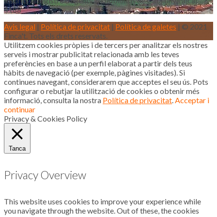
Inscrits al registre d’agents immobiliaris de Catalunya aicat
4188
Avis legal
|
Política de privacitat
|
Política de galetes
| © 2021
Finca't. Tots els drets reservats.
Utilitzem cookies pròpies i de tercers per analitzar els nostres
serveis i mostrar publicitat relacionada amb les teves
preferències en base a un perfil elaborat a partir dels teus
hàbits de navegació (per exemple, pàgines visitades). Si
continues navegant, considerarem que acceptes el seu ús. Pots
configurar o rebutjar la utilització de cookies o obtenir més
informació, consulta la nostra
Política de privacitat
.
Acceptar i
continuar
Privacy & Cookies Policy
Tanca
Privacy Overview
This website uses cookies to improve your experience while
you navigate through the website. Out of these, the cookies