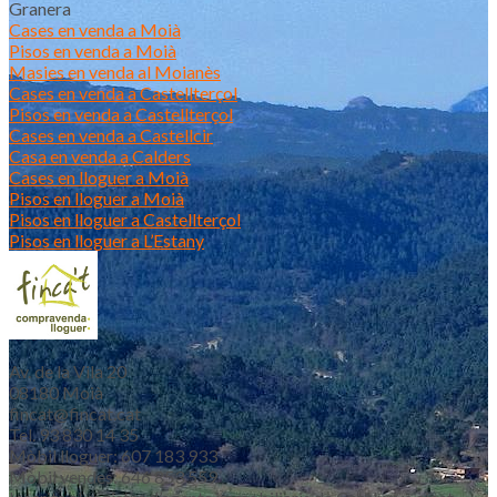
Granera
Cases en venda a Moià
Pisos en venda a Moià
Masies en venda al Moianès
Cases en venda a Castellterçol
Pisos en venda a Castellterçol
Cases en venda a Castellcir
Casa en venda a Calders
Cases en lloguer a Moià
Pisos en lloguer a Moià
Pisos en lloguer a Castellterçol
Pisos en lloguer a L’Estany
Av. de la Vila 20
08180 Moià
fincat@fincat.cat
Tel. 93 830 14 35
Mòbil lloguer: 607 183 933
Mòbil vendes: 646 853 559