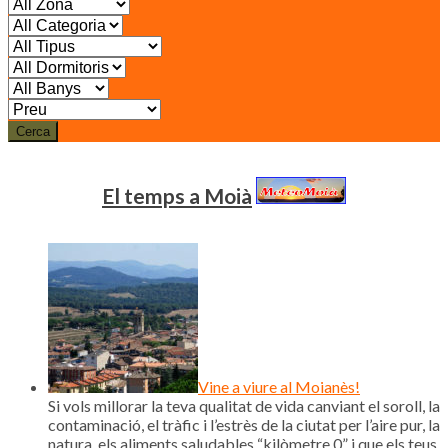
Cerca
El temps a Moià
Vine a viure al Moianès!
Si vols millorar la teva qualitat de vida canviant el soroll, la
contaminació, el tràfic i l’estrès de la ciutat per l’aire pur, la
natura, els aliments saludables “kilòmetre 0” i que els teus