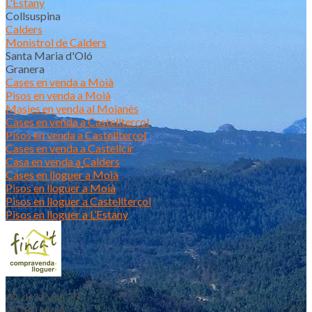
L'Estany
Collsuspina
Calders
Monistrol de Calders
Santa Maria d'Oló
Granera
Cases en venda a Moià
Pisos en venda a Moià
Masies en venda al Moianès
Cases en venda a Castellterçol
Pisos en venda a Castellterçol
Cases en venda a Castellcir
Casa en venda a Calders
Cases en lloguer a Moià
Pisos en lloguer a Moià
Pisos en lloguer a Castellterçol
Pisos en lloguer a L’Estany
Av. de la Vila 20
08180 Moià