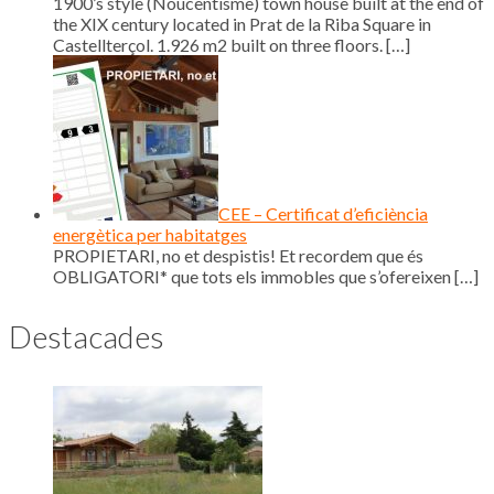
1900’s style (Noucentisme) town house built at the end of
the XIX century located in Prat de la Riba Square in
Castellterçol. 1.926 m2 built on three floors.
[…]
CEE – Certificat d’eficiència
energètica per habitatges
PROPIETARI, no et despistis! Et recordem que és
OBLIGATORI* que tots els immobles que s’ofereixen
[…]
Destacades