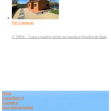
For Comprar
C-1904 – Casa a quatre vents en venda a Montví de Baix
Moià
Castellterçol
Castellcir
Sant Quirze Safaja