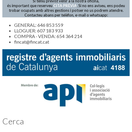
Si teniu previst venir a la nostra oficina,
Actualitat
és important que reserveu
CITA PRÈVIA
. Si no ens aviseu, ens podeu
trobar ocupats amb altres gestions i potser no us podrem atendre.
Contacteu abans per telèfon, e-mail o whatsapp:
GENERAL: 646 853 559
LLOGUER: 607 183 933
COMPRA · VENDA: 654 364 214
fincat@fincat.cat
Cerca