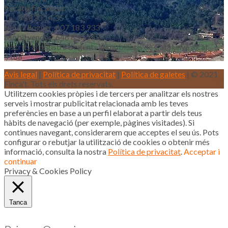
fincat@fincat.cat
Tel. 93 830 14 35
Mòbil lloguer: 607 183 933
Mòbil vendes: 646 853 559
Inscrits al registre d’agents immobiliaris de Catalunya aicat
4188
Avis legal
|
Política de privacitat
|
Política de galetes
| © 2021
Finca't. Tots els drets reservats.
Utilitzem cookies pròpies i de tercers per analitzar els nostres
serveis i mostrar publicitat relacionada amb les teves
preferències en base a un perfil elaborat a partir dels teus
hàbits de navegació (per exemple, pàgines visitades). Si
continues navegant, considerarem que acceptes el seu ús. Pots
configurar o rebutjar la utilització de cookies o obtenir més
informació, consulta la nostra
Política de privacitat
.
Acceptar i
continuar
Privacy & Cookies Policy
Tanca