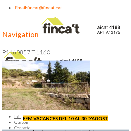
Email:
fincat@fincat.cat
Navigation
P1160857 T-1160
CALL US NOW
93 830 14 35
Inici
FEM VACANCES DEL 10 AL 30 D'AGOST
Qui Som
Contacte