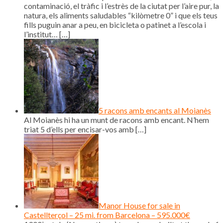
contaminació, el tràfic i l’estrès de la ciutat per l’aire pur, la
natura, els aliments saludables “kilòmetre 0” i que els teus
fills puguin anar a peu, en bicicleta o patinet a l’escola i
l’institut…
[…]
5 racons amb encants al Moianès
Al Moianès hi ha un munt de racons amb encant. N’hem
triat 5 d’ells per encisar-vos amb
[…]
Manor House for sale in
Castellterçol – 25 mi. from Barcelona – 595.000€