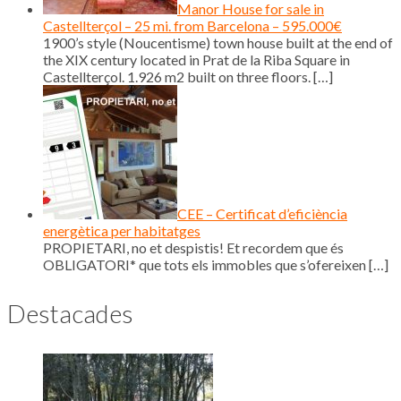
Manor House for sale in
Castellterçol – 25 mi. from Barcelona – 595.000€
1900’s style (Noucentisme) town house built at the end of
the XIX century located in Prat de la Riba Square in
Castellterçol. 1.926 m2 built on three floors.
[…]
CEE – Certificat d’eficiència
energètica per habitatges
PROPIETARI, no et despistis! Et recordem que és
OBLIGATORI* que tots els immobles que s’ofereixen
[…]
Destacades