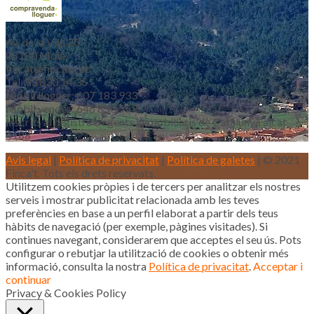
Av. de la Vila 20
08180 Moià
fincat@fincat.cat
Tel. 93 830 14 35
Mòbil lloguer: 607 183 933
Mòbil vendes: 646 853 559
Inscrits al registre d’agents immobiliaris de Catalunya aicat
4188
Avis legal
|
Política de privacitat
|
Política de galetes
| © 2021
Finca't. Tots els drets reservats.
Utilitzem cookies pròpies i de tercers per analitzar els nostres
serveis i mostrar publicitat relacionada amb les teves
preferències en base a un perfil elaborat a partir dels teus
hàbits de navegació (per exemple, pàgines visitades). Si
continues navegant, considerarem que acceptes el seu ús. Pots
configurar o rebutjar la utilització de cookies o obtenir més
informació, consulta la nostra
Política de privacitat
.
Acceptar i
continuar
Privacy & Cookies Policy