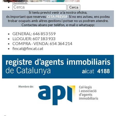
Actualitat
Si teniu previst venir a la nostra oficina,
és important que reserveu
CITA PRÈVIA
. Si no ens aviseu, ens podeu
trobar ocupats amb altres gestions i potser no us podrem atendre.
Contacteu abans per telèfon, e-mail o whatsapp:
GENERAL: 646 853 559
LLOGUER: 607 183 933
COMPRA · VENDA: 654 364 214
fincat@fincat.cat