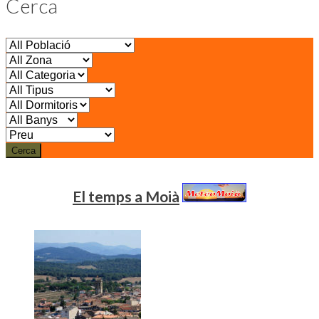
Cerca
Cerca
El temps a Moià