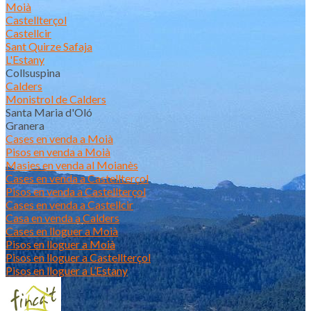
Moià
Castellterçol
Castellcir
Sant Quirze Safaja
L'Estany
Collsuspina
Calders
Monistrol de Calders
Santa Maria d'Oló
Granera
Cases en venda a Moià
Pisos en venda a Moià
Masies en venda al Moianès
Cases en venda a Castellterçol
Pisos en venda a Castellterçol
Cases en venda a Castellcir
Casa en venda a Calders
Cases en lloguer a Moià
Pisos en lloguer a Moià
Pisos en lloguer a Castellterçol
Pisos en lloguer a L’Estany