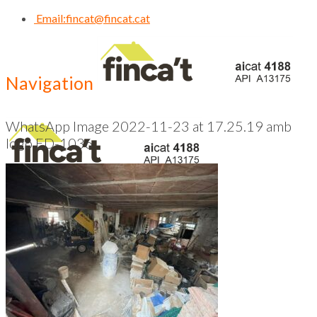
Email:
fincat@fincat.cat
Navigation
WhatsApp Image 2022-11-23 at 17.25.19 amb
logo ED-1036
CALL US NOW
93 830 14 35
Inici
Qui Som
Contacte