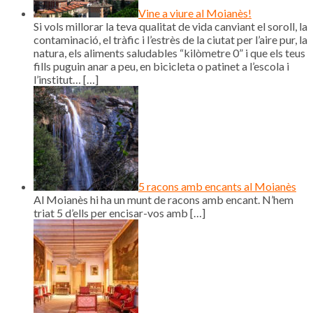
Vine a viure al Moianès!
Si vols millorar la teva qualitat de vida canviant el soroll, la
contaminació, el tràfic i l’estrès de la ciutat per l’aire pur, la
natura, els aliments saludables “kilòmetre 0” i que els teus
fills puguin anar a peu, en bicicleta o patinet a l’escola i
l’institut…
[…]
5 racons amb encants al Moianès
Al Moianès hi ha un munt de racons amb encant. N’hem
triat 5 d’ells per encisar-vos amb
[…]