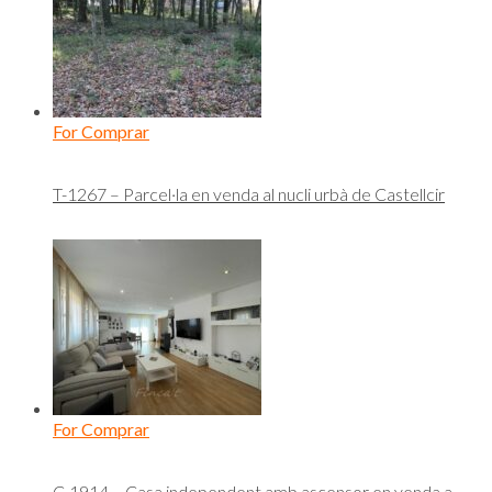
For Comprar
T-1267 – Parcel·la en venda al nucli urbà de Castellcir
For Comprar
C-1914 – Casa independent amb ascensor en venda a