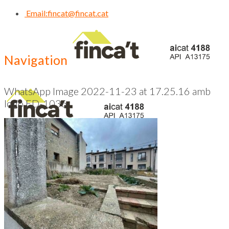
Email:
fincat@fincat.cat
Navigation
WhatsApp Image 2022-11-23 at 17.25.16 amb
logo ED-1036
CALL US NOW
93 830 14 35
Inici
Qui Som
Contacte