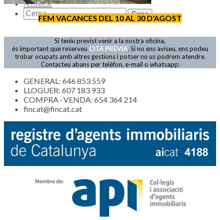
Actualitat
FEM VACANCES DEL 10 AL 30 D'AGOST
Si teniu previst venir a la nostra oficina,
és important que reserveu
CITA PRÈVIA
. Si no ens aviseu, ens podeu
trobar ocupats amb altres gestions i potser no us podrem atendre.
Contacteu abans per telèfon, e-mail o whatsapp:
GENERAL: 646 853 559
LLOGUER: 607 183 933
COMPRA · VENDA: 654 364 214
fincat@fincat.cat