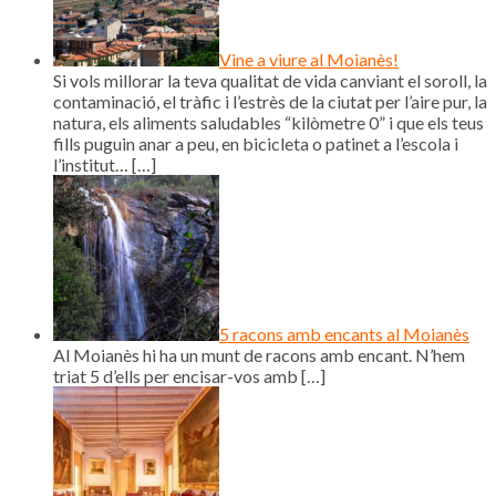
Vine a viure al Moianès!
Si vols millorar la teva qualitat de vida canviant el soroll, la
contaminació, el tràfic i l’estrès de la ciutat per l’aire pur, la
natura, els aliments saludables “kilòmetre 0” i que els teus
fills puguin anar a peu, en bicicleta o patinet a l’escola i
l’institut…
[…]
5 racons amb encants al Moianès
Al Moianès hi ha un munt de racons amb encant. N’hem
triat 5 d’ells per encisar-vos amb
[…]