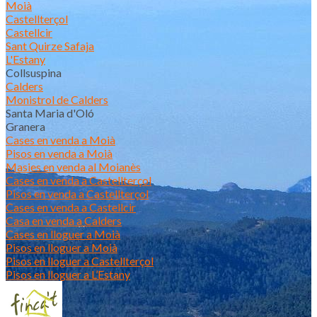
Moià
Castellterçol
Castellcir
Sant Quirze Safaja
L'Estany
Collsuspina
Calders
Monistrol de Calders
Santa Maria d'Oló
Granera
Cases en venda a Moià
Pisos en venda a Moià
Masies en venda al Moianès
Cases en venda a Castellterçol
Pisos en venda a Castellterçol
Cases en venda a Castellcir
Casa en venda a Calders
Cases en lloguer a Moià
Pisos en lloguer a Moià
Pisos en lloguer a Castellterçol
Pisos en lloguer a L’Estany