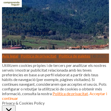
Av. de la Vila 20
08180 Moià
fincat@fincat.cat
Tel. 93 830 14 35
Mòbil lloguer: 607 183 933
Mòbil vendes: 646 853 559
Inscrits al registre d’agents immobiliaris de Catalunya aicat
4188
Avis legal
|
Política de privacitat
|
Política de galetes
| © 2021
Finca't. Tots els drets reservats.
Utilitzem cookies pròpies i de tercers per analitzar els nostres
serveis i mostrar publicitat relacionada amb les teves
preferències en base a un perfil elaborat a partir dels teus
hàbits de navegació (per exemple, pàgines visitades). Si
continues navegant, considerarem que acceptes el seu ús. Pots
configurar o rebutjar la utilització de cookies o obtenir més
informació, consulta la nostra
Política de privacitat
.
Acceptar i
continuar
Privacy & Cookies Policy