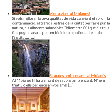
Vine a viure al Moianès!
Si vols millorar la teva qualitat de vida canviant el soroll, la
contaminació, el tràfic i l’estrès de la ciutat per l’aire pur, la
natura, els aliments saludables “kilòmetre 0” i que els teus
fills puguin anar a peu, en bicicleta o patinet a l’escola i
l’institut…
[…]
5 racons amb encants al Moianès
Al Moianès hi ha un munt de racons amb encant. N’hem
triat 5 d’ells per encisar-vos amb
[…]