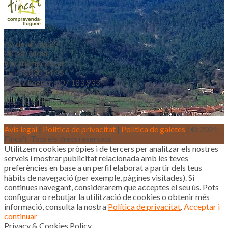
Av. de la Vila 20
08180 Moià
fincat@fincat.cat
Tel. 93 830 14 35
Mòbil lloguer: 607 183 933
Mòbil vendes: 646 853 559
Inscrits al registre d’agents immobiliaris de Catalunya aicat
4188
Avis legal
|
Política de privacitat
|
Política de galetes
| © 2021
Finca't. Tots els drets reservats.
Utilitzem cookies pròpies i de tercers per analitzar els nostres
serveis i mostrar publicitat relacionada amb les teves
preferències en base a un perfil elaborat a partir dels teus
hàbits de navegació (per exemple, pàgines visitades). Si
continues navegant, considerarem que acceptes el seu ús. Pots
configurar o rebutjar la utilització de cookies o obtenir més
informació, consulta la nostra
Política de privacitat
.
Acceptar i
continuar
Privacy & Cookies Policy