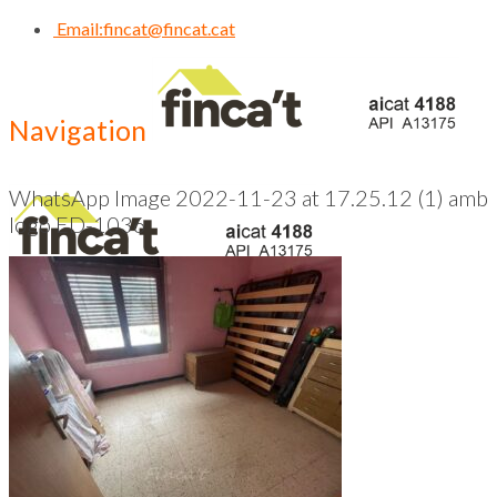
Email:
fincat@fincat.cat
Navigation
WhatsApp Image 2022-11-23 at 17.25.12 (1) amb
logo ED-1036
CALL US NOW
93 830 14 35
Inici
Qui Som
Contacte