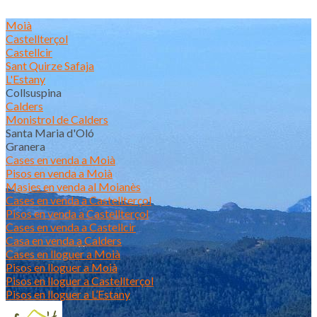
Moià
Castellterçol
Castellcir
Sant Quirze Safaja
L'Estany
Collsuspina
Calders
Monistrol de Calders
Santa Maria d'Oló
Granera
Cases en venda a Moià
Pisos en venda a Moià
Masies en venda al Moianès
Cases en venda a Castellterçol
Pisos en venda a Castellterçol
Cases en venda a Castellcir
Casa en venda a Calders
Cases en lloguer a Moià
Pisos en lloguer a Moià
Pisos en lloguer a Castellterçol
Pisos en lloguer a L’Estany