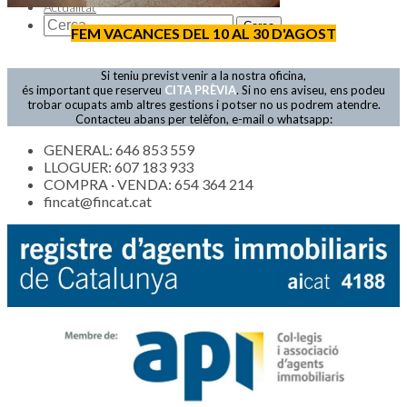
Actualitat
FEM VACANCES DEL 10 AL 30 D'AGOST
Si teniu previst venir a la nostra oficina,
és important que reserveu
CITA PRÈVIA
. Si no ens aviseu, ens podeu
trobar ocupats amb altres gestions i potser no us podrem atendre.
Contacteu abans per telèfon, e-mail o whatsapp:
GENERAL: 646 853 559
LLOGUER: 607 183 933
COMPRA · VENDA: 654 364 214
fincat@fincat.cat