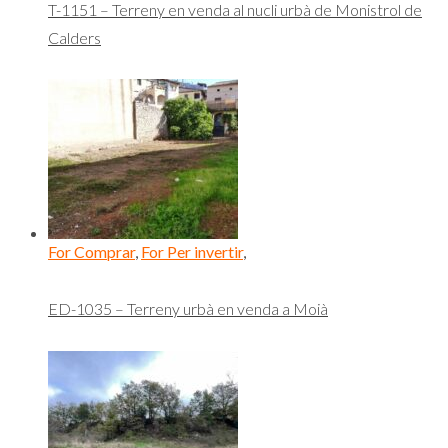
T-1151 – Terreny en venda al nucli urbà de Monistrol de
Calders
For Comprar
,
For Per invertir
,
ED-1035 – Terreny urbà en venda a Moià