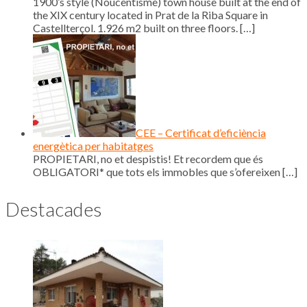
1900’s style (Noucentisme) town house built at the end of
the XIX century located in Prat de la Riba Square in
Castellterçol. 1.926 m2 built on three floors.
[…]
CEE – Certificat d’eficiència
energètica per habitatges
PROPIETARI, no et despistis! Et recordem que és
OBLIGATORI* que tots els immobles que s’ofereixen
[…]
Destacades