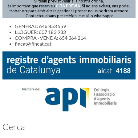
Si teniu previst venir a la nostra oficina,
Actualitat
és important que reserveu
CITA PRÈVIA
. Si no ens aviseu, ens podeu
trobar ocupats amb altres gestions i potser no us podrem atendre.
Contacteu abans per telèfon, e-mail o whatsapp:
GENERAL: 646 853 559
LLOGUER: 607 183 933
COMPRA · VENDA: 654 364 214
fincat@fincat.cat
Cerca