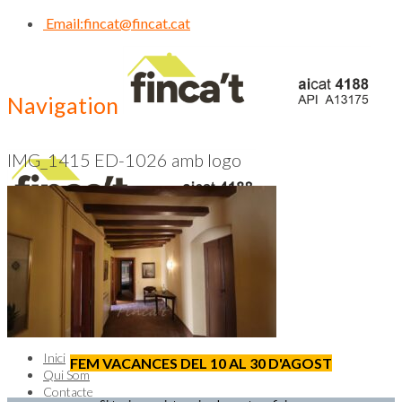
Email:
fincat@fincat.cat
Navigation
IMG_1415 ED-1026 amb logo
CALL US NOW
93 830 14 35
Inici
FEM VACANCES DEL 10 AL 30 D'AGOST
Qui Som
Contacte