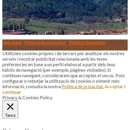
fincat@fincat.cat
Tel. 93 830 14 35
Mòbil lloguer: 607 183 933
Mòbil vendes: 646 853 559
Inscrits al registre d’agents immobiliaris de Catalunya aicat
4188
Avis legal
|
Política de privacitat
|
Política de galetes
| © 2021
Finca't. Tots els drets reservats.
Utilitzem cookies pròpies i de tercers per analitzar els nostres
serveis i mostrar publicitat relacionada amb les teves
preferències en base a un perfil elaborat a partir dels teus
hàbits de navegació (per exemple, pàgines visitades). Si
continues navegant, considerarem que acceptes el seu ús. Pots
configurar o rebutjar la utilització de cookies o obtenir més
informació, consulta la nostra
Política de privacitat
.
Acceptar i
continuar
Privacy & Cookies Policy
Tanca