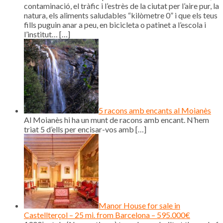
contaminació, el tràfic i l’estrès de la ciutat per l’aire pur, la
natura, els aliments saludables “kilòmetre 0” i que els teus
fills puguin anar a peu, en bicicleta o patinet a l’escola i
l’institut…
[…]
5 racons amb encants al Moianès
Al Moianès hi ha un munt de racons amb encant. N’hem
triat 5 d’ells per encisar-vos amb
[…]
Manor House for sale in
Castellterçol – 25 mi. from Barcelona – 595.000€