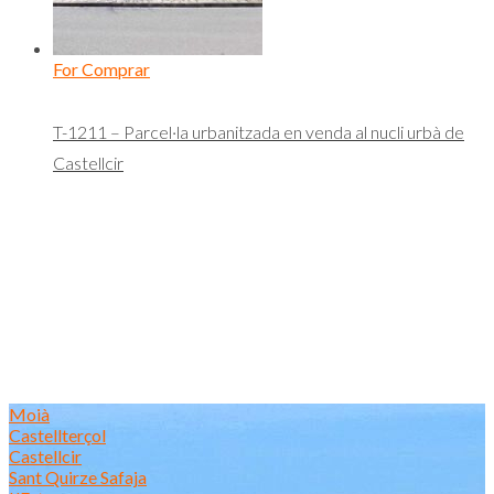
For Comprar
T-1211 – Parcel·la urbanitzada en venda al nucli urbà de
Castellcir
Moià
Castellterçol
Castellcir
Sant Quirze Safaja