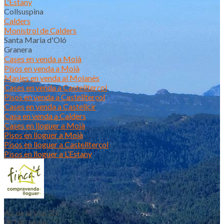
L'Estany
Collsuspina
Calders
Monistrol de Calders
Santa Maria d'Oló
Granera
Cases en venda a Moià
Pisos en venda a Moià
Masies en venda al Moianès
Cases en venda a Castellterçol
Pisos en venda a Castellterçol
Cases en venda a Castellcir
Casa en venda a Calders
Cases en lloguer a Moià
Pisos en lloguer a Moià
Pisos en lloguer a Castellterçol
Pisos en lloguer a L’Estany
Av. de la Vila 20
08180 Moià