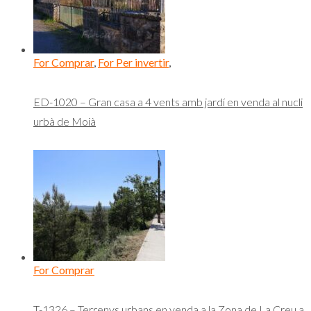
For Comprar
,
For Per invertir
,
ED-1020 – Gran casa a 4 vents amb jardí en venda al nucli
urbà de Moià
For Comprar
T-1326 – Terrenys urbans en venda a la Zona de La Creu a