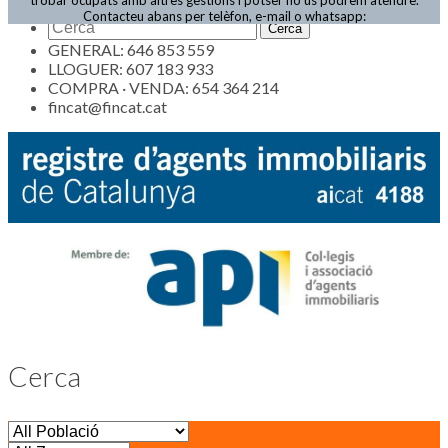
Actualitat
Contacteu abans per telèfon, e-mail o whatsapp:
GENERAL: 646 853 559
LLOGUER: 607 183 933
COMPRA · VENDA: 654 364 214
fincat@fincat.cat
Cerca