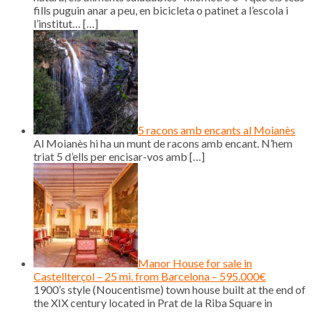
fills puguin anar a peu, en bicicleta o patinet a l’escola i
l’institut…
[…]
5 racons amb encants al Moianès
Al Moianès hi ha un munt de racons amb encant. N’hem
triat 5 d’ells per encisar-vos amb
[…]
Manor House for sale in
Castellterçol – 25 mi. from Barcelona – 595.000€
1900’s style (Noucentisme) town house built at the end of
the XIX century located in Prat de la Riba Square in