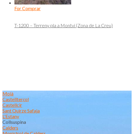
For Comprar
T-1200 – Terreny pla a Montví (Zona de La Creu)
Moià
Castellterçol
Castellcir
Sant Quirze Safaja
L'Estany
Collsuspina
Calders
Monistrol de Calders