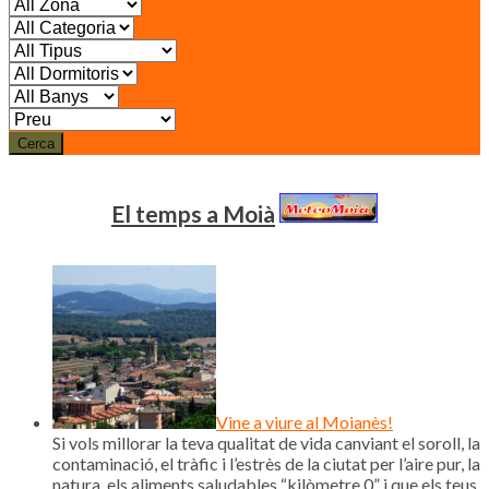
Cerca
El temps a Moià
Vine a viure al Moianès!
Si vols millorar la teva qualitat de vida canviant el soroll, la
contaminació, el tràfic i l’estrès de la ciutat per l’aire pur, la
natura, els aliments saludables “kilòmetre 0” i que els teus