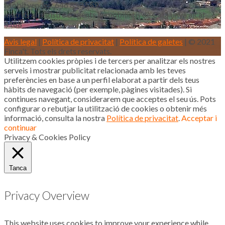
Mòbil vendes: 646 853 559
Inscrits al registre d’agents immobiliaris de Catalunya aicat
4188
Avis legal
|
Política de privacitat
|
Política de galetes
| © 2021
Finca't. Tots els drets reservats.
Utilitzem cookies pròpies i de tercers per analitzar els nostres
serveis i mostrar publicitat relacionada amb les teves
preferències en base a un perfil elaborat a partir dels teus
hàbits de navegació (per exemple, pàgines visitades). Si
continues navegant, considerarem que acceptes el seu ús. Pots
configurar o rebutjar la utilització de cookies o obtenir més
informació, consulta la nostra
Política de privacitat
.
Acceptar i
continuar
Privacy & Cookies Policy
Tanca
Privacy Overview
This website uses cookies to improve your experience while