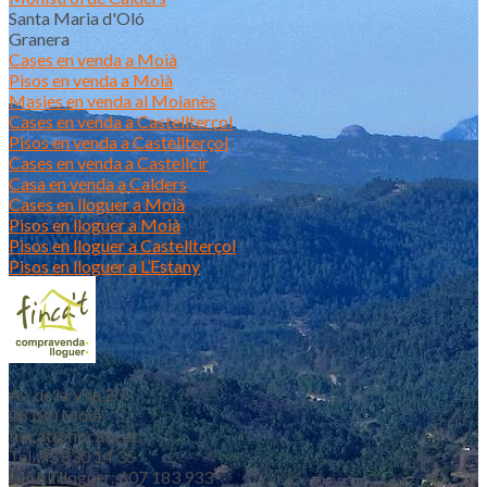
Santa Maria d'Oló
Granera
Cases en venda a Moià
Pisos en venda a Moià
Masies en venda al Moianès
Cases en venda a Castellterçol
Pisos en venda a Castellterçol
Cases en venda a Castellcir
Casa en venda a Calders
Cases en lloguer a Moià
Pisos en lloguer a Moià
Pisos en lloguer a Castellterçol
Pisos en lloguer a L’Estany
Av. de la Vila 20
08180 Moià
fincat@fincat.cat
Tel. 93 830 14 35
Mòbil lloguer: 607 183 933