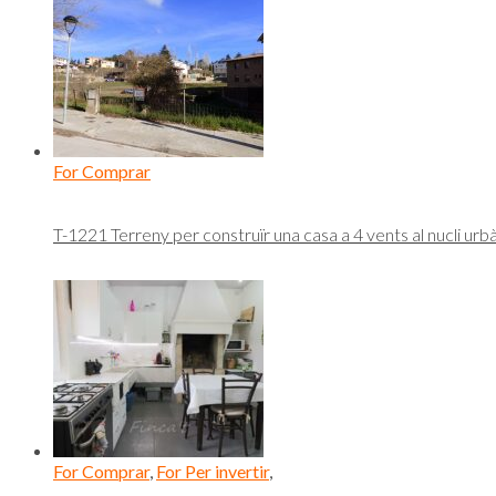
For Comprar
T-1221 Terreny per construïr una casa a 4 vents al nucli urb
For Comprar
,
For Per invertir
,