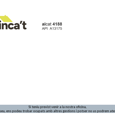
Si teniu previst venir a la nostra oficina,
viseu, ens podeu trobar ocupats amb altres gestions i potser no us podrem at