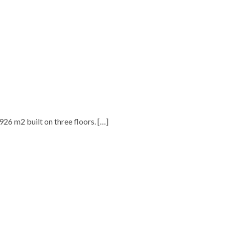
.926 m2 built on three floors.
[…]