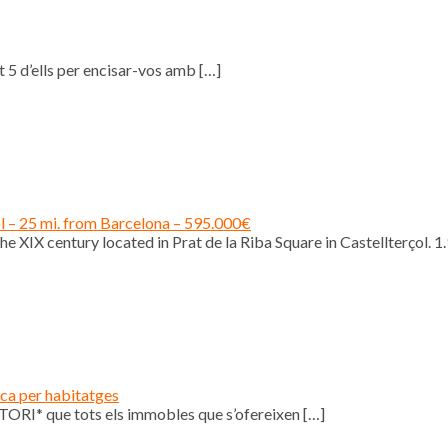
 5 d’ells per encisar-vos amb
[…]
ol – 25 mi. from Barcelona – 595.000€
e XIX century located in Prat de la Riba Square in Castellterçol. 1
ica per habitatges
ORI* que tots els immobles que s’ofereixen
[…]