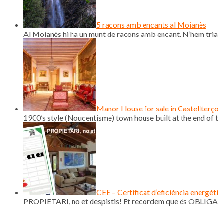
5 racons amb encants al Moianès
Al Moianès hi ha un munt de racons amb encant. N’hem triat
Manor House for sale in Castellterç
1900’s style (Noucentisme) town house built at the end of th
CEE – Certificat d’eficiència energèt
PROPIETARI, no et despistis! Et recordem que és OBLIGAT