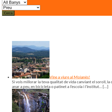
Cerca
Vine a viure al Moianès!
Si vols millorar la teva qualitat de vida canviant el soroll, la 
anar a peu, en bicicleta o patinet a l’escola i l’institut…
[…]