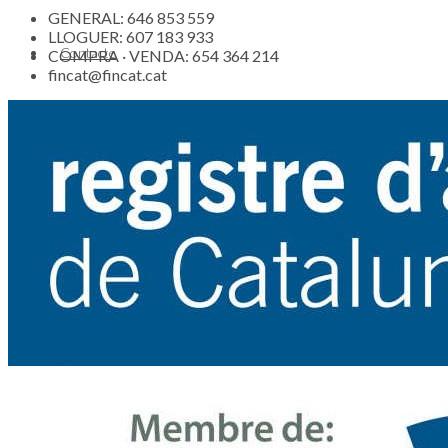
GENERAL: 646 853 559
LLOGUER: 607 183 933
Contacte
COMPRA · VENDA: 654 364 214
fincat@fincat.cat
Actualitat