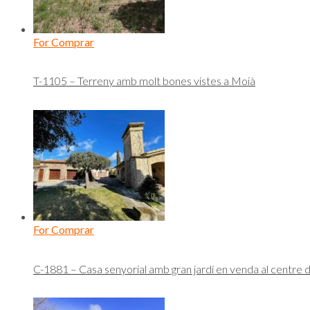
For Comprar
T-1105 – Terreny amb molt bones vistes a Moià
For Comprar
C-1881 – Casa senyorial amb gran jardí en venda al centre 