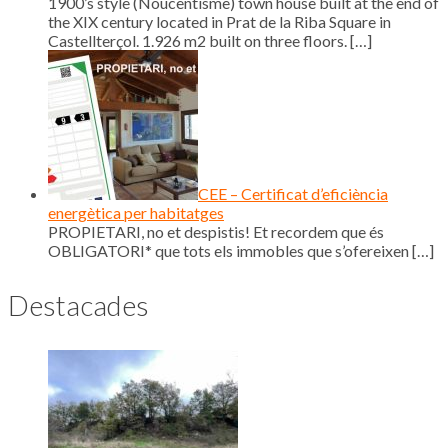
1900’s style (Noucentisme) town house built at the end of
the XIX century located in Prat de la Riba Square in
Castellterçol. 1.926 m2 built on three floors.
[…]
CEE – Certificat d’eficiència
energètica per habitatges
PROPIETARI, no et despistis! Et recordem que és
OBLIGATORI* que tots els immobles que s’ofereixen
[…]
Destacades