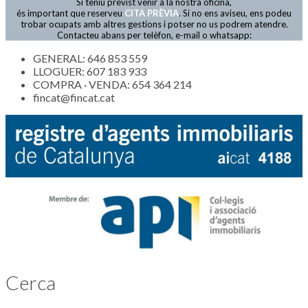
Si teniu previst venir a la nostra oficina,
Actualitat
és important que reserveu
CITA PRÈVIA
. Si no ens aviseu, ens podeu
trobar ocupats amb altres gestions i potser no us podrem atendre.
Contacteu abans per telèfon, e-mail o whatsapp:
GENERAL: 646 853 559
LLOGUER: 607 183 933
COMPRA · VENDA: 654 364 214
fincat@fincat.cat
Cerca