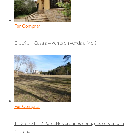
For Comprar
C-1191 – Casa a 4 vents en venda a Moià
For Comprar
T-1231/2T – 2 Parcel·les urbanes contigües en venda a
l’Estany