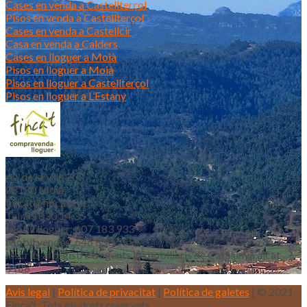
Cases en venda a Castellterçol
Pisos en venda a Castellterçol
Cases en venda a Castellcir
Casa en venda a Calders
Cases en lloguer a Moià
Pisos en lloguer a Moià
Pisos en lloguer a Castellterçol
Pisos en lloguer a L’Estany
Av. de la Vila 20
08180 Moià
fincat@fincat.cat
Tel. 93 830 14 35
Mòbil lloguer: 607 183 933
Mòbil vendes: 646 853 559
Inscrits al registre d’agents immobiliaris de Catalunya aicat
4188
Avis legal
|
Política de privacitat
|
Política de galetes
| © 2021
Finca't. Tots els drets reservats.