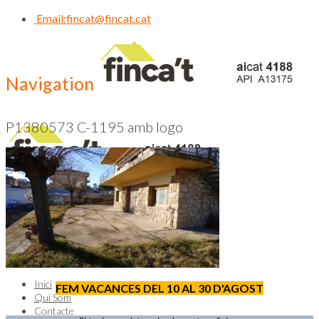
Email:
fincat@fincat.cat
Navigation
P1380573 C-1195 amb logo
CALL US NOW
93 830 14 35
Inici
FEM VACANCES DEL 10 AL 30 D'AGOST
Qui Som
Contacte