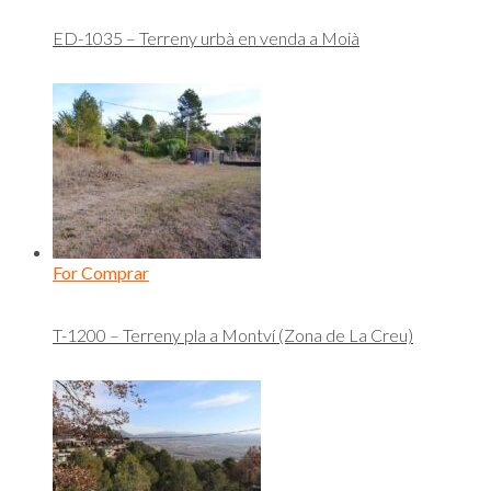
ED-1035 – Terreny urbà en venda a Moià
For Comprar
T-1200 – Terreny pla a Montví (Zona de La Creu)