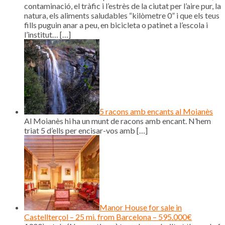
contaminació, el tràfic i l’estrès de la ciutat per l’aire pur, la
natura, els aliments saludables “kilòmetre 0” i que els teus
fills puguin anar a peu, en bicicleta o patinet a l’escola i
l’institut…
[…]
5 racons amb encants al Moianès
Al Moianès hi ha un munt de racons amb encant. N’hem
triat 5 d’ells per encisar-vos amb
[…]
Manor House for sale in
Castellterçol – 25 mi. from Barcelona – 595.000€