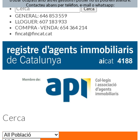
Actualitat
Contacteu abans per telèfon, e-mail o whatsapp:
GENERAL: 646 853 559
LLOGUER: 607 183 933
COMPRA · VENDA: 654 364 214
fincat@fincat.cat
Cerca