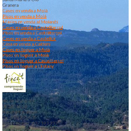
Granera
Cases en venda a Moià
Pisos en venda a Moià
Masies en venda al Moianès
Cases en venda a Castellterçol
Pisos en venda a Castellterçol
Cases en venda a Castellcir
Casa en venda a Calders
Cases en lloguer a Moià
Pisos en lloguer a Moià
Pisos en lloguer a Castellterçol
Pisos en lloguer a L’Estany
Av. de la Vila 20
08180 Moià
fincat@fincat.cat
Tel. 93 830 14 35
Mòbil lloguer: 607 183 933
Mòbil vendes: 646 853 559