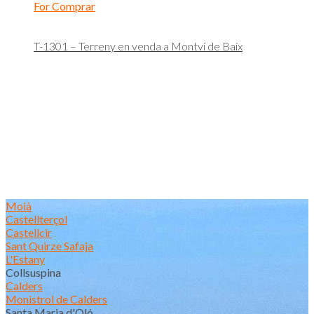
For Comprar
T-1301 – Terreny en venda a Montví de Baix
Moià
Castellterçol
Castellcir
Sant Quirze Safaja
L'Estany
Collsuspina
Calders
Monistrol de Calders
Santa Maria d'Oló