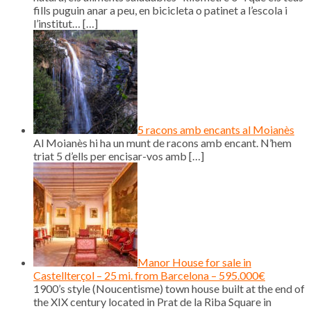
fills puguin anar a peu, en bicicleta o patinet a l’escola i
l’institut…
[…]
5 racons amb encants al Moianès
Al Moianès hi ha un munt de racons amb encant. N’hem
triat 5 d’ells per encisar-vos amb
[…]
Manor House for sale in
Castellterçol – 25 mi. from Barcelona – 595.000€
1900’s style (Noucentisme) town house built at the end of
the XIX century located in Prat de la Riba Square in