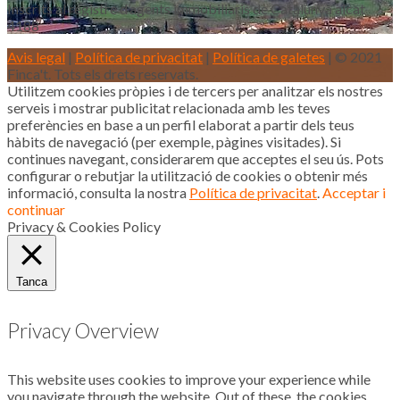
Inscrits al registre d’agents immobiliaris de Catalunya aicat
4188
Avis legal
|
Política de privacitat
|
Política de galetes
| © 2021
Finca't. Tots els drets reservats.
Utilitzem cookies pròpies i de tercers per analitzar els nostres
serveis i mostrar publicitat relacionada amb les teves
preferències en base a un perfil elaborat a partir dels teus
hàbits de navegació (per exemple, pàgines visitades). Si
continues navegant, considerarem que acceptes el seu ús. Pots
configurar o rebutjar la utilització de cookies o obtenir més
informació, consulta la nostra
Política de privacitat
.
Acceptar i
continuar
Privacy & Cookies Policy
Tanca
Privacy Overview
This website uses cookies to improve your experience while
you navigate through the website. Out of these, the cookies