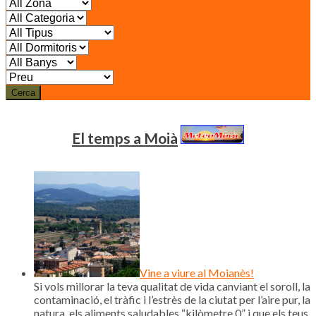
Cerca
El temps a Moià
Vine a viure al Moianès!
Si vols millorar la teva qualitat de vida canviant el soroll, la
contaminació, el tràfic i l’estrès de la ciutat per l’aire pur, la
natura, els aliments saludables “kilòmetre 0” i que els teus