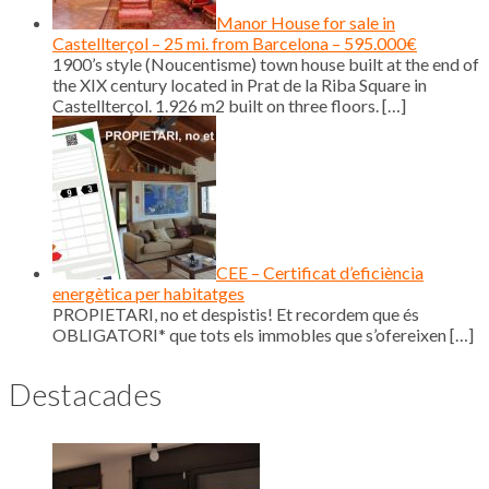
Manor House for sale in
Castellterçol – 25 mi. from Barcelona – 595.000€
1900’s style (Noucentisme) town house built at the end of
the XIX century located in Prat de la Riba Square in
Castellterçol. 1.926 m2 built on three floors.
[…]
CEE – Certificat d’eficiència
energètica per habitatges
PROPIETARI, no et despistis! Et recordem que és
OBLIGATORI* que tots els immobles que s’ofereixen
[…]
Destacades