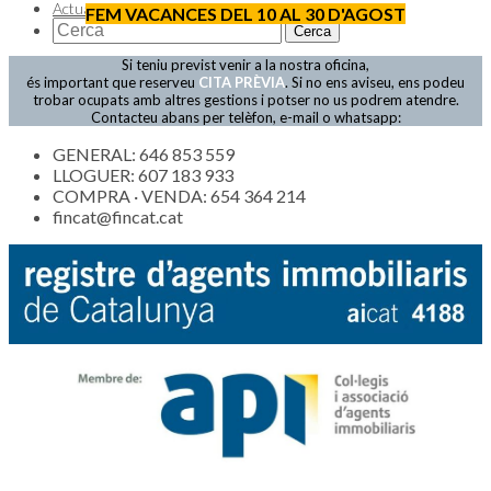
Actualitat
FEM VACANCES DEL 10 AL 30 D'AGOST
Si teniu previst venir a la nostra oficina,
és important que reserveu
CITA PRÈVIA
. Si no ens aviseu, ens podeu
trobar ocupats amb altres gestions i potser no us podrem atendre.
Contacteu abans per telèfon, e-mail o whatsapp:
GENERAL: 646 853 559
LLOGUER: 607 183 933
COMPRA · VENDA: 654 364 214
fincat@fincat.cat