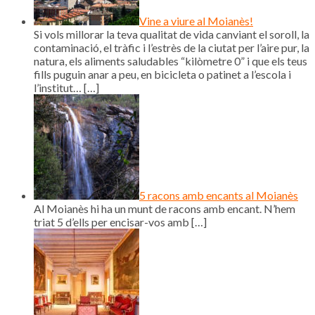
Vine a viure al Moianès!
Si vols millorar la teva qualitat de vida canviant el soroll, la
contaminació, el tràfic i l’estrès de la ciutat per l’aire pur, la
natura, els aliments saludables “kilòmetre 0” i que els teus
fills puguin anar a peu, en bicicleta o patinet a l’escola i
l’institut…
[…]
5 racons amb encants al Moianès
Al Moianès hi ha un munt de racons amb encant. N’hem
triat 5 d’ells per encisar-vos amb
[…]