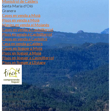
Monistrol de Calders
Santa Maria d'Oló
Granera
Cases en venda a Moià
Pisos en venda a Moià
Masies en venda al Moianès
Cases en venda a Castellterçol
Pisos en venda a Castellterçol
Cases en venda a Castellcir
Casa en venda a Calders
Cases en lloguer a Moià
Pisos en lloguer a Moià
Pisos en lloguer a Castellterçol
Pisos en lloguer a L’Estany
Av. de la Vila 20
08180 Moià
fincat@fincat.cat
Tel. 93 830 14 35
Mòbil lloguer: 607 183 933