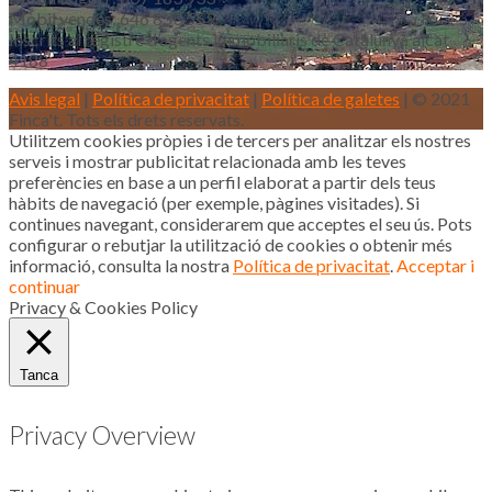
Mòbil vendes: 646 853 559
Inscrits al registre d’agents immobiliaris de Catalunya aicat
4188
Avis legal
|
Política de privacitat
|
Política de galetes
| © 2021
Finca't. Tots els drets reservats.
Utilitzem cookies pròpies i de tercers per analitzar els nostres
serveis i mostrar publicitat relacionada amb les teves
preferències en base a un perfil elaborat a partir dels teus
hàbits de navegació (per exemple, pàgines visitades). Si
continues navegant, considerarem que acceptes el seu ús. Pots
configurar o rebutjar la utilització de cookies o obtenir més
informació, consulta la nostra
Política de privacitat
.
Acceptar i
continuar
Privacy & Cookies Policy
Tanca
Privacy Overview