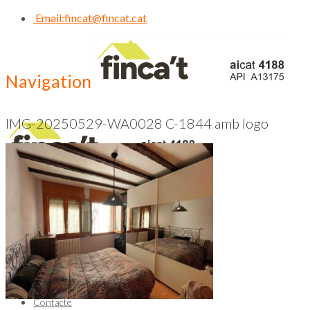
Email:
fincat@fincat.cat
Navigation
IMG-20250529-WA0028 C-1844 amb logo
CALL US NOW
93 830 14 35
Inici
Qui Som
Contacte