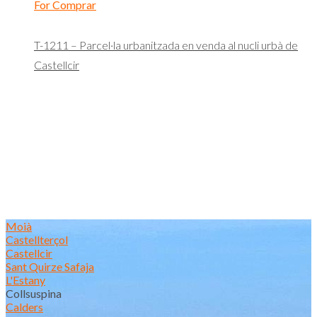
For Comprar
T-1211 – Parcel·la urbanitzada en venda al nucli urbà de
Castellcir
Moià
Castellterçol
Castellcir
Sant Quirze Safaja
L'Estany
Collsuspina
Calders