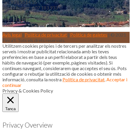
Tel. 93 830 14 35
Mòbil lloguer: 607 183 933
Mòbil vendes: 646 853 559
Inscrits al registre d’agents immobiliaris de Catalunya aicat
4188
Avis legal
|
Política de privacitat
|
Política de galetes
| © 2021
Finca't. Tots els drets reservats.
Utilitzem cookies pròpies i de tercers per analitzar els nostres
serveis i mostrar publicitat relacionada amb les teves
preferències en base a un perfil elaborat a partir dels teus
hàbits de navegació (per exemple, pàgines visitades). Si
continues navegant, considerarem que acceptes el seu ús. Pots
configurar o rebutjar la utilització de cookies o obtenir més
informació, consulta la nostra
Política de privacitat
.
Acceptar i
continuar
Privacy & Cookies Policy
Tanca
Privacy Overview