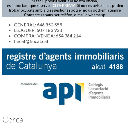
Si teniu previst venir a la nostra oficina,
Actualitat
és important que reserveu
CITA PRÈVIA
. Si no ens aviseu, ens podeu
trobar ocupats amb altres gestions i potser no us podrem atendre.
Contacteu abans per telèfon, e-mail o whatsapp:
GENERAL: 646 853 559
LLOGUER: 607 183 933
COMPRA · VENDA: 654 364 214
fincat@fincat.cat
Cerca