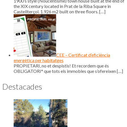
1900’s style (Noucentisme) town house built at the end of
the XIX century located in Prat de la Riba Square in
Castellterçol. 1.926 m2 built on three floors.
[…]
CEE – Certificat d’eficiència
energètica per habitatges
PROPIETARI, no et despistis! Et recordem que és
OBLIGATORI* que tots els immobles que s’ofereixen
[…]
Destacades