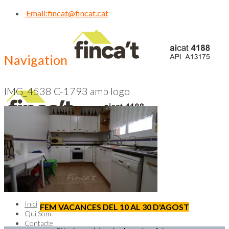
Email:
fincat@fincat.cat
Navigation
IMG_4538 C-1793 amb logo
CALL US NOW
93 830 14 35
Inici
FEM VACANCES DEL 10 AL 30 D'AGOST
Qui Som
Contacte