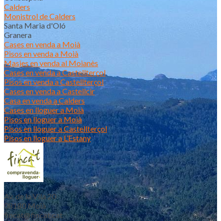
Calders
Monistrol de Calders
Santa Maria d'Oló
Granera
Cases en venda a Moià
Pisos en venda a Moià
Masies en venda al Moianès
Cases en venda a Castellterçol
Pisos en venda a Castellterçol
Cases en venda a Castellcir
Casa en venda a Calders
Cases en lloguer a Moià
Pisos en lloguer a Moià
Pisos en lloguer a Castellterçol
Pisos en lloguer a L’Estany
Av. de la Vila 20
08180 Moià
fincat@fincat.cat