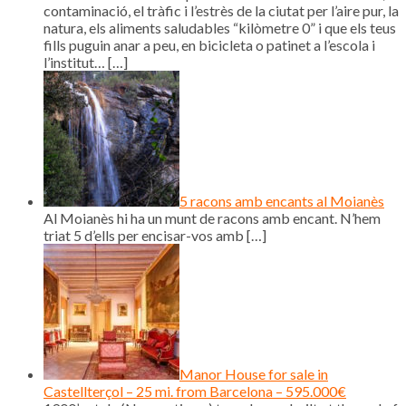
contaminació, el tràfic i l’estrès de la ciutat per l’aire pur, la
natura, els aliments saludables “kilòmetre 0” i que els teus
fills puguin anar a peu, en bicicleta o patinet a l’escola i
l’institut…
[…]
5 racons amb encants al Moianès
Al Moianès hi ha un munt de racons amb encant. N’hem
triat 5 d’ells per encisar-vos amb
[…]
Manor House for sale in
Castellterçol – 25 mi. from Barcelona – 595.000€