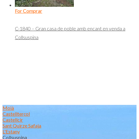
For Comprar
C-1840 – Gran casa de poble amb encant en venda a
Collsuspina
Moià
Castellterçol
Castellcir
Sant Quirze Safaja
L'Estany
Collsuspina