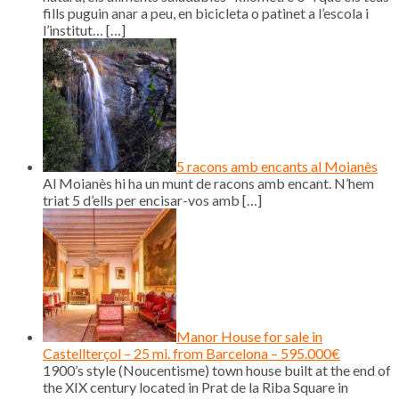
fills puguin anar a peu, en bicicleta o patinet a l’escola i
l’institut…
[…]
5 racons amb encants al Moianès
Al Moianès hi ha un munt de racons amb encant. N’hem
triat 5 d’ells per encisar-vos amb
[…]
Manor House for sale in
Castellterçol – 25 mi. from Barcelona – 595.000€
1900’s style (Noucentisme) town house built at the end of
the XIX century located in Prat de la Riba Square in