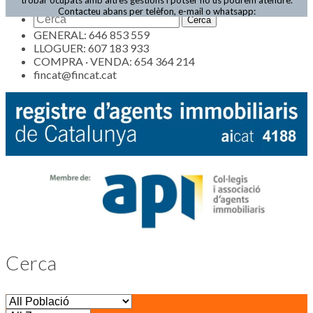
Actualitat
Contacteu abans per telèfon, e-mail o whatsapp:
GENERAL: 646 853 559
LLOGUER: 607 183 933
COMPRA · VENDA: 654 364 214
fincat@fincat.cat
Cerca