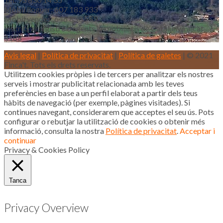
Mòbil lloguer: 607 183 933
Mòbil vendes: 646 853 559
Inscrits al registre d’agents immobiliaris de Catalunya aicat
4188
Avis legal
|
Política de privacitat
|
Política de galetes
| © 2021
Finca't. Tots els drets reservats.
Utilitzem cookies pròpies i de tercers per analitzar els nostres
serveis i mostrar publicitat relacionada amb les teves
preferències en base a un perfil elaborat a partir dels teus
hàbits de navegació (per exemple, pàgines visitades). Si
continues navegant, considerarem que acceptes el seu ús. Pots
configurar o rebutjar la utilització de cookies o obtenir més
informació, consulta la nostra
Política de privacitat
.
Acceptar i
continuar
Privacy & Cookies Policy
Tanca
Privacy Overview