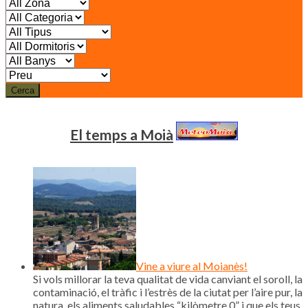
Cerca
El temps a Moià
Vine a viure al Moianès!
Si vols millorar la teva qualitat de vida canviant el soroll, la
contaminació, el tràfic i l’estrès de la ciutat per l’aire pur, la
natura, els aliments saludables “kilòmetre 0” i que els teus