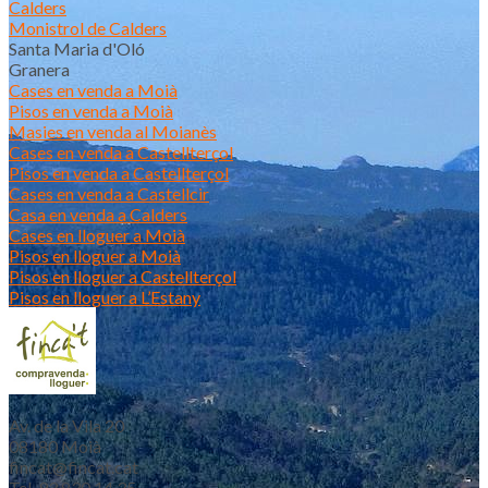
Calders
Monistrol de Calders
Santa Maria d'Oló
Granera
Cases en venda a Moià
Pisos en venda a Moià
Masies en venda al Moianès
Cases en venda a Castellterçol
Pisos en venda a Castellterçol
Cases en venda a Castellcir
Casa en venda a Calders
Cases en lloguer a Moià
Pisos en lloguer a Moià
Pisos en lloguer a Castellterçol
Pisos en lloguer a L’Estany
Av. de la Vila 20
08180 Moià
fincat@fincat.cat
Tel. 93 830 14 35