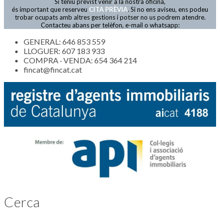
Si teniu previst venir a la nostra oficina,
Actualitat
és important que reserveu
CITA PRÈVIA
. Si no ens aviseu, ens podeu
trobar ocupats amb altres gestions i potser no us podrem atendre.
Contacteu abans per telèfon, e-mail o whatsapp:
GENERAL: 646 853 559
LLOGUER: 607 183 933
COMPRA · VENDA: 654 364 214
fincat@fincat.cat
Cerca