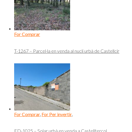
For Comprar
T-1267 – Parcel·la en venda al nucli urbà de Castellcir
For Comprar
,
For Per invertir
,
ED-1025 – Solar urbà en venda a Castellterçol