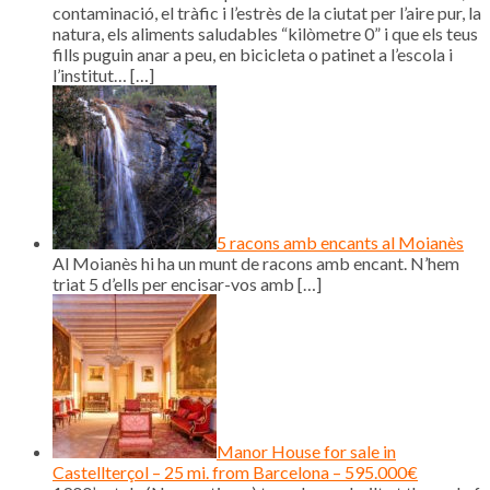
contaminació, el tràfic i l’estrès de la ciutat per l’aire pur, la
natura, els aliments saludables “kilòmetre 0” i que els teus
fills puguin anar a peu, en bicicleta o patinet a l’escola i
l’institut…
[…]
5 racons amb encants al Moianès
Al Moianès hi ha un munt de racons amb encant. N’hem
triat 5 d’ells per encisar-vos amb
[…]
Manor House for sale in
Castellterçol – 25 mi. from Barcelona – 595.000€