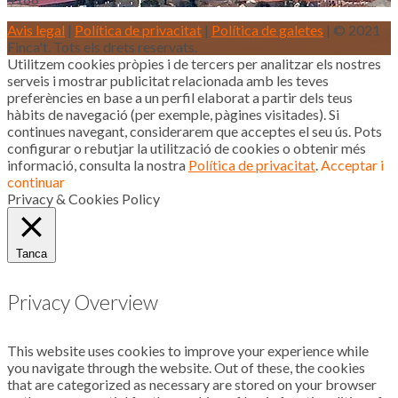
Avis legal
|
Política de privacitat
|
Política de galetes
| © 2021
Finca't. Tots els drets reservats.
Utilitzem cookies pròpies i de tercers per analitzar els nostres
serveis i mostrar publicitat relacionada amb les teves
preferències en base a un perfil elaborat a partir dels teus
hàbits de navegació (per exemple, pàgines visitades). Si
continues navegant, considerarem que acceptes el seu ús. Pots
configurar o rebutjar la utilització de cookies o obtenir més
informació, consulta la nostra
Política de privacitat
.
Acceptar i
continuar
Privacy & Cookies Policy
Tanca
Privacy Overview
This website uses cookies to improve your experience while
you navigate through the website. Out of these, the cookies
that are categorized as necessary are stored on your browser