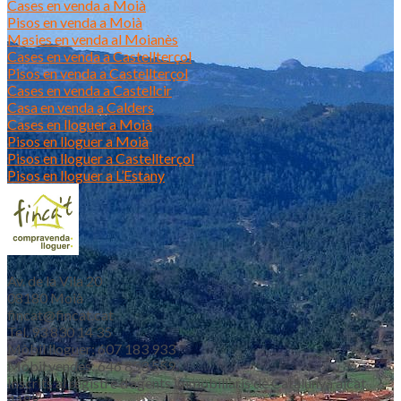
Cases en venda a Moià
Pisos en venda a Moià
Masies en venda al Moianès
Cases en venda a Castellterçol
Pisos en venda a Castellterçol
Cases en venda a Castellcir
Casa en venda a Calders
Cases en lloguer a Moià
Pisos en lloguer a Moià
Pisos en lloguer a Castellterçol
Pisos en lloguer a L’Estany
Av. de la Vila 20
08180 Moià
fincat@fincat.cat
Tel. 93 830 14 35
Mòbil lloguer: 607 183 933
Mòbil vendes: 646 853 559
Inscrits al registre d’agents immobiliaris de Catalunya aicat
4188