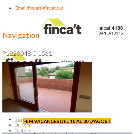
Email:
fincat@fincat.cat
Navigation
P1220048 C-1561
CALL US NOW
93 830 14 35
Inici
FEM VACANCES DEL 10 AL 30 D'AGOST
Qui Som
Contacte