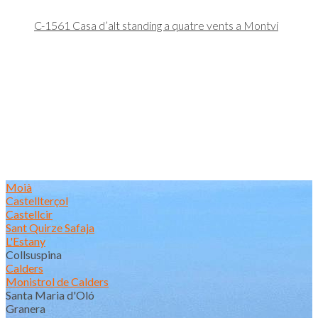
C-1561 Casa d’alt standing a quatre vents a Montví
Moià
Castellterçol
Castellcir
Sant Quirze Safaja
L'Estany
Collsuspina
Calders
Monistrol de Calders
Santa Maria d'Oló
Granera