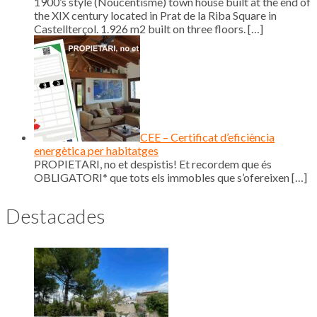
1900’s style (Noucentisme) town house built at the end of
the XIX century located in Prat de la Riba Square in
Castellterçol. 1.926 m2 built on three floors.
[…]
CEE – Certificat d’eficiència
energètica per habitatges
PROPIETARI, no et despistis! Et recordem que és
OBLIGATORI* que tots els immobles que s’ofereixen
[…]
Destacades