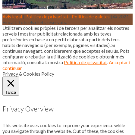
Inscrits al registre d’agents immobiliaris de Catalunya aicat
4188
Avis legal
|
Política de privacitat
|
Política de galetes
| © 2021
Finca't. Tots els drets reservats.
Utilitzem cookies pròpies i de tercers per analitzar els nostres
serveis i mostrar publicitat relacionada amb les teves
preferències en base a un perfil elaborat a partir dels teus
hàbits de navegació (per exemple, pàgines visitades). Si
continues navegant, considerarem que acceptes el seu ús. Pots
configurar o rebutjar la utilització de cookies o obtenir més
informació, consulta la nostra
Política de privacitat
.
Acceptar i
continuar
Privacy & Cookies Policy
Tanca
Privacy Overview
This website uses cookies to improve your experience while
you navigate through the website. Out of these, the cookies