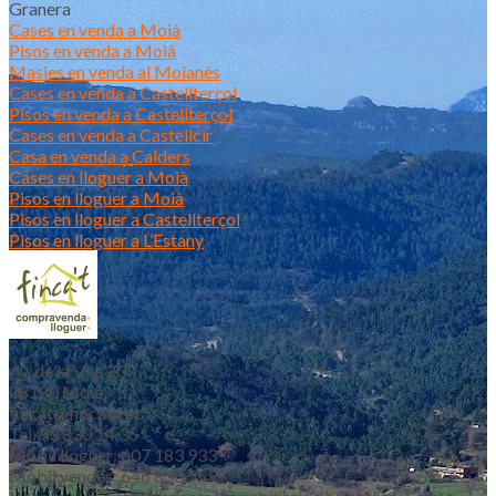
Granera
Cases en venda a Moià
Pisos en venda a Moià
Masies en venda al Moianès
Cases en venda a Castellterçol
Pisos en venda a Castellterçol
Cases en venda a Castellcir
Casa en venda a Calders
Cases en lloguer a Moià
Pisos en lloguer a Moià
Pisos en lloguer a Castellterçol
Pisos en lloguer a L’Estany
Av. de la Vila 20
08180 Moià
fincat@fincat.cat
Tel. 93 830 14 35
Mòbil lloguer: 607 183 933
Mòbil vendes: 646 853 559