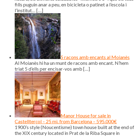
fills puguin anar a peu, en bicicleta o patinet a l’escola i
l’institut…
[…]
5 racons amb encants al Moianès
Al Moianès hi ha un munt de racons amb encant. N’hem
triat 5 d’ells per encisar-vos amb
[…]
Manor House for sale in
Castellterçol – 25 mi. from Barcelona – 595.000€
1900’s style (Noucentisme) town house built at the end of
the XIX century located in Prat de la Riba Square in