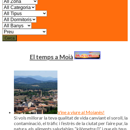
Cerca
El temps a Moià
Vine a viure al Moianès!
Si vols millorar la teva qualitat de vida canviant el soroll, la
contaminació, el tràfic i l’estrès de la ciutat per l’aire pur, la
natura, els aliments saludables “kilòmetre 0” i que els teus