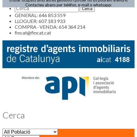
Actualitat
Contacteu abans per telèfon, e-mail o whatsapp:
GENERAL: 646 853 559
LLOGUER: 607 183 933
COMPRA · VENDA: 654 364 214
fincat@fincat.cat
Cerca