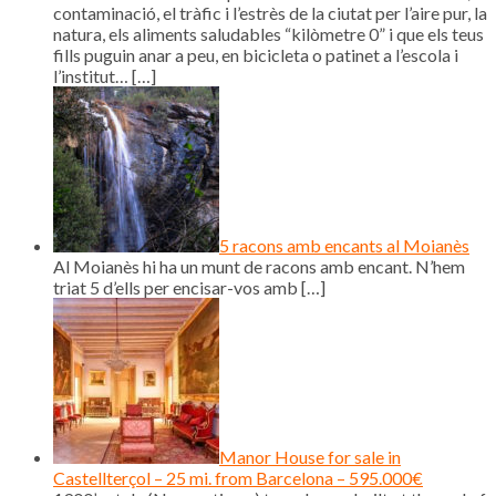
contaminació, el tràfic i l’estrès de la ciutat per l’aire pur, la
natura, els aliments saludables “kilòmetre 0” i que els teus
fills puguin anar a peu, en bicicleta o patinet a l’escola i
l’institut…
[…]
5 racons amb encants al Moianès
Al Moianès hi ha un munt de racons amb encant. N’hem
triat 5 d’ells per encisar-vos amb
[…]
Manor House for sale in
Castellterçol – 25 mi. from Barcelona – 595.000€