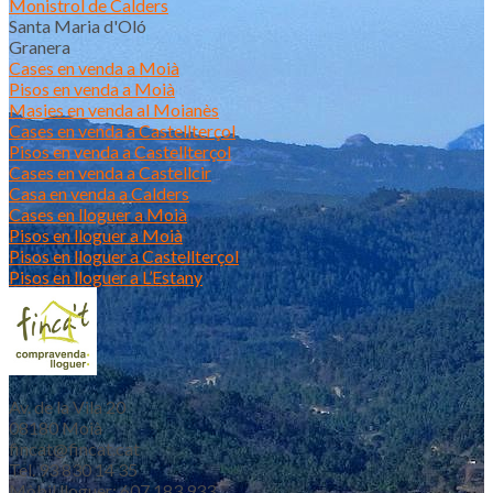
Monistrol de Calders
Santa Maria d'Oló
Granera
Cases en venda a Moià
Pisos en venda a Moià
Masies en venda al Moianès
Cases en venda a Castellterçol
Pisos en venda a Castellterçol
Cases en venda a Castellcir
Casa en venda a Calders
Cases en lloguer a Moià
Pisos en lloguer a Moià
Pisos en lloguer a Castellterçol
Pisos en lloguer a L’Estany
Av. de la Vila 20
08180 Moià
fincat@fincat.cat
Tel. 93 830 14 35
Mòbil lloguer: 607 183 933