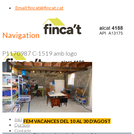
Email:
fincat@fincat.cat
Navigation
P1170987 C-1519 amb logo
CALL US NOW
93 830 14 35
Inici
FEM VACANCES DEL 10 AL 30 D'AGOST
Qui Som
Contacte