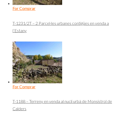
For Comprar
T-1231/2T – 2 Parcel·les urbanes contigües en venda a
l’Estany
For Comprar
T-1188 – Terreny en venda al nucli urbà de Monsistrol de
Calders