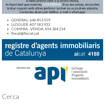
Si teniu previst venir a la nostra oficina,
Actualitat
és important que reserveu
CITA PRÈVIA
. Si no ens aviseu, ens podeu
trobar ocupats amb altres gestions i potser no us podrem atendre.
Contacteu abans per telèfon, e-mail o whatsapp:
GENERAL: 646 853 559
LLOGUER: 607 183 933
COMPRA · VENDA: 654 364 214
fincat@fincat.cat
Cerca