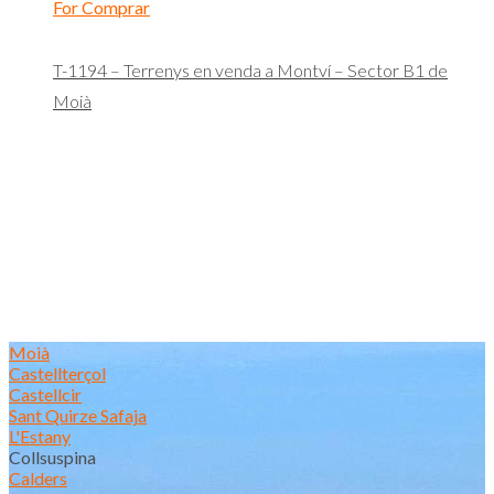
For Comprar
T-1194 – Terrenys en venda a Montví – Sector B1 de
Moià
Moià
Castellterçol
Castellcir
Sant Quirze Safaja
L'Estany
Collsuspina
Calders