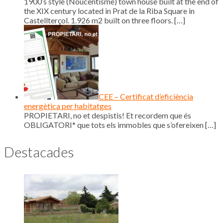
1900’s style (Noucentisme) town house built at the end of
the XIX century located in Prat de la Riba Square in
Castellterçol. 1.926 m2 built on three floors.
[…]
CEE – Certificat d’eficiència
energètica per habitatges
PROPIETARI, no et despistis! Et recordem que és
OBLIGATORI* que tots els immobles que s’ofereixen
[…]
Destacades