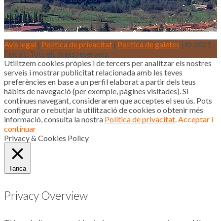
Mòbil vendes: 646 853 559
Inscrits al registre d’agents immobiliaris de Catalunya aicat
4188
Avis legal
|
Política de privacitat
|
Política de galetes
| © 2021
Finca't. Tots els drets reservats.
Utilitzem cookies pròpies i de tercers per analitzar els nostres
serveis i mostrar publicitat relacionada amb les teves
preferències en base a un perfil elaborat a partir dels teus
hàbits de navegació (per exemple, pàgines visitades). Si
continues navegant, considerarem que acceptes el seu ús. Pots
configurar o rebutjar la utilització de cookies o obtenir més
informació, consulta la nostra
Política de privacitat
.
Acceptar i
continuar
Privacy & Cookies Policy
Tanca
Privacy Overview