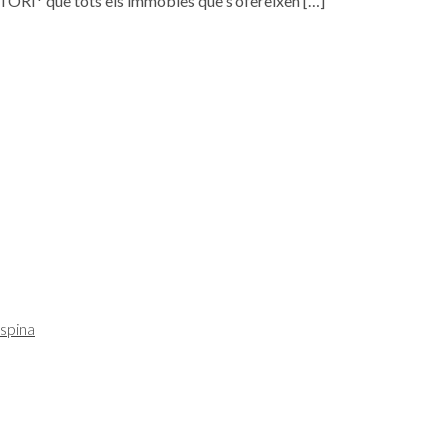
ORI* que tots els immobles que s’ofereixen
[…]
spina