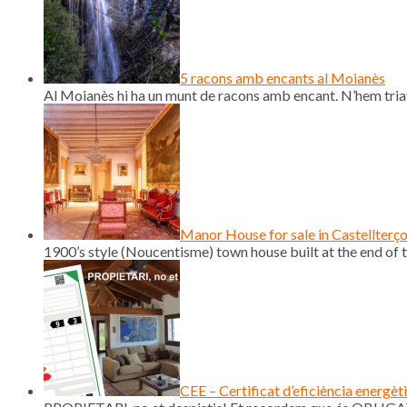
5 racons amb encants al Moianès
Al Moianès hi ha un munt de racons amb encant. N’hem triat
Manor House for sale in Castellterç
1900’s style (Noucentisme) town house built at the end of th
CEE – Certificat d’eficiència energèt