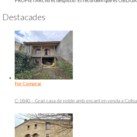
PROPIETARI, no et despistis! Et recordem que és OBLIGAT
Destacades
For Comprar
C-1840 – Gran casa de poble amb encant en venda a Collsu