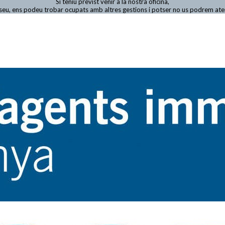
Si teniu previst venir a la nostra oficina,
viseu, ens podeu trobar ocupats amb altres gestions i potser no us podrem at