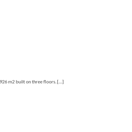
.926 m2 built on three floors.
[…]