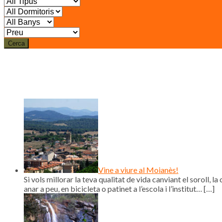
Cerca
Vine a viure al Moianès!
Si vols millorar la teva qualitat de vida canviant el soroll, la 
anar a peu, en bicicleta o patinet a l’escola i l’institut…
[…]