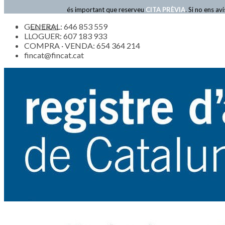
és important que reserveu
CITA PRÈVIA
. Si no ens a
GENERAL: 646 853 559
Contacte
LLOGUER: 607 183 933
COMPRA · VENDA: 654 364 214
fincat@fincat.cat
Actualitat