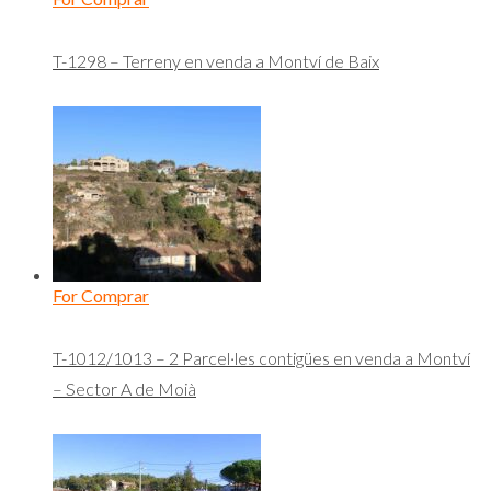
T-1298 – Terreny en venda a Montví de Baix
For Comprar
T-1012/1013 – 2 Parcel·les contigües en venda a Montví
– Sector A de Moià