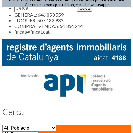
Actualitat
Contacteu abans per telèfon, e-mail o whatsapp:
GENERAL: 646 853 559
LLOGUER: 607 183 933
COMPRA · VENDA: 654 364 214
fincat@fincat.cat
Cerca