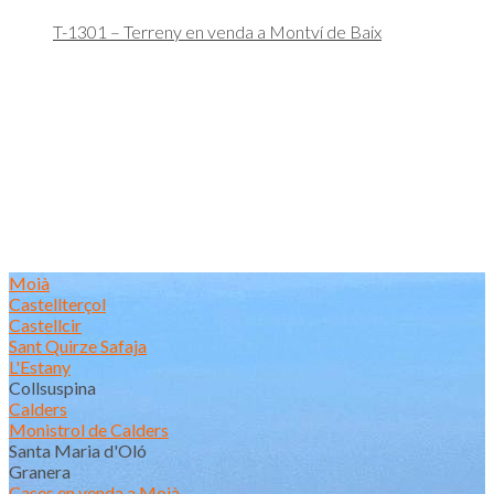
T-1301 – Terreny en venda a Montví de Baix
Moià
Castellterçol
Castellcir
Sant Quirze Safaja
L'Estany
Collsuspina
Calders
Monistrol de Calders
Santa Maria d'Oló
Granera
Cases en venda a Moià