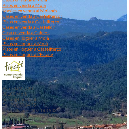
Pisos en venda a Moià
Masies en venda al Moianès
Cases en venda a Castellterçol
Pisos en venda a Castellterçol
Cases en venda a Castellcir
Casa en venda a Calders
Cases en lloguer a Moià
Pisos en lloguer a Moià
Pisos en lloguer a Castellterçol
Pisos en lloguer a L’Estany
Av. de la Vila 20
08180 Moià
fincat@fincat.cat
Tel. 93 830 14 35
Mòbil lloguer: 607 183 933
Mòbil vendes: 646 853 559
Inscrits al registre d’agents immobiliaris de Catalunya aicat
4188