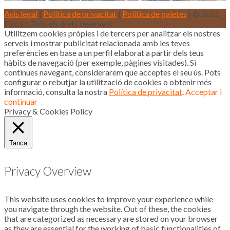
Avis legal
|
Política de privacitat
|
Política de galetes
| © 2021
Finca't. Tots els drets reservats.
Utilitzem cookies pròpies i de tercers per analitzar els nostres
serveis i mostrar publicitat relacionada amb les teves
preferències en base a un perfil elaborat a partir dels teus
hàbits de navegació (per exemple, pàgines visitades). Si
continues navegant, considerarem que acceptes el seu ús. Pots
configurar o rebutjar la utilització de cookies o obtenir més
informació, consulta la nostra
Política de privacitat
.
Acceptar i
continuar
Privacy & Cookies Policy
Tanca
Privacy Overview
This website uses cookies to improve your experience while
you navigate through the website. Out of these, the cookies
that are categorized as necessary are stored on your browser
as they are essential for the working of basic functionalities of