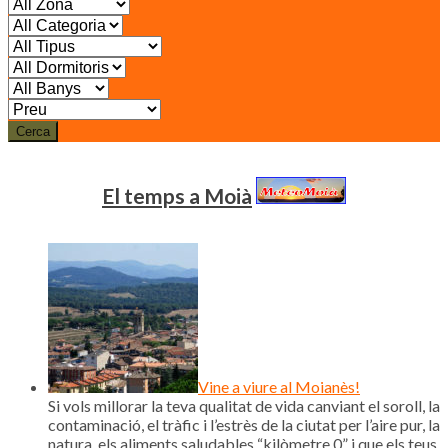
Cerca
El temps a Moià
Vine a viure al Moianès!
Si vols millorar la teva qualitat de vida canviant el soroll, la
contaminació, el tràfic i l’estrès de la ciutat per l’aire pur, la
natura, els aliments saludables “kilòmetre 0” i que els teus