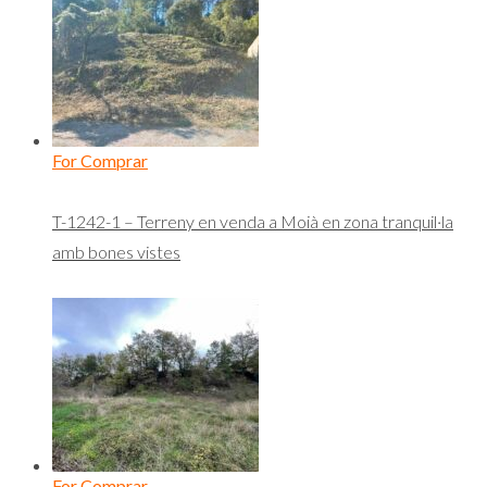
For Comprar
T-1242-1 – Terreny en venda a Moià en zona tranquil·la
amb bones vistes
For Comprar