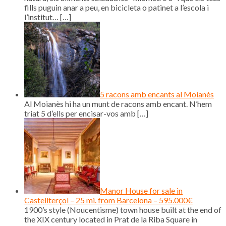
fills puguin anar a peu, en bicicleta o patinet a l’escola i
l’institut…
[…]
5 racons amb encants al Moianès
Al Moianès hi ha un munt de racons amb encant. N’hem
triat 5 d’ells per encisar-vos amb
[…]
Manor House for sale in
Castellterçol – 25 mi. from Barcelona – 595.000€
1900’s style (Noucentisme) town house built at the end of
the XIX century located in Prat de la Riba Square in