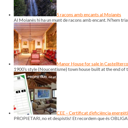
5 racons amb encants al Moianès
Al Moianès hi ha un munt de racons amb encant. N’hem triat
Manor House for sale in Castellterç
1900’s style (Noucentisme) town house built at the end of th
CEE – Certificat d’eficiència energèt
PROPIETARI, no et despistis! Et recordem que és OBLIGAT