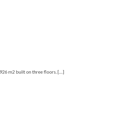
.926 m2 built on three floors.
[…]