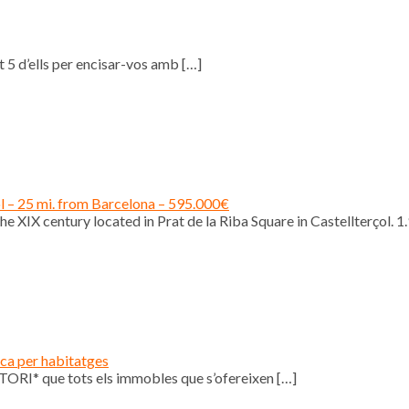
 5 d’ells per encisar-vos amb
[…]
ol – 25 mi. from Barcelona – 595.000€
e XIX century located in Prat de la Riba Square in Castellterçol. 1
ica per habitatges
ORI* que tots els immobles que s’ofereixen
[…]