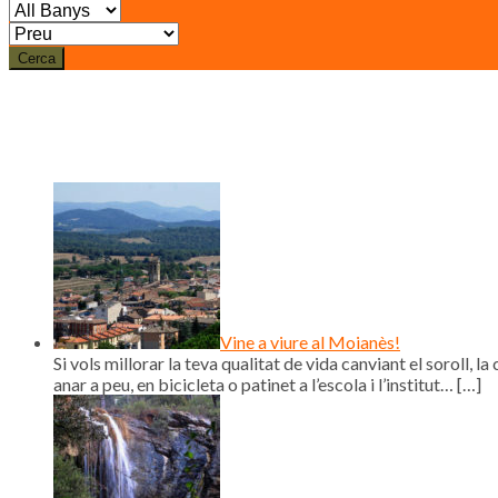
Cerca
Vine a viure al Moianès!
Si vols millorar la teva qualitat de vida canviant el soroll, la 
anar a peu, en bicicleta o patinet a l’escola i l’institut…
[…]