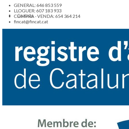
GENERAL: 646 853 559
LLOGUER: 607 183 933
Contacte
COMPRA · VENDA: 654 364 214
fincat@fincat.cat
Actualitat