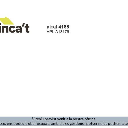
Si teniu previst venir a la nostra oficina,
viseu, ens podeu trobar ocupats amb altres gestions i potser no us podrem at