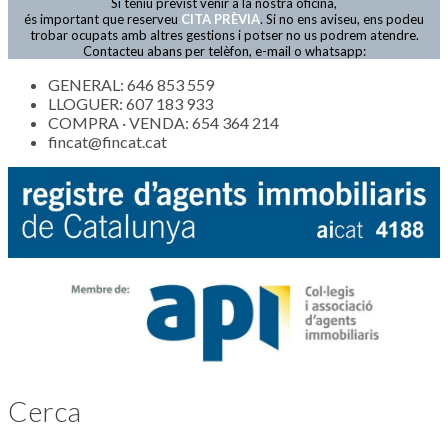
Si teniu previst venir a la nostra oficina,
Actualitat
és important que reserveu
CITA PRÈVIA
. Si no ens aviseu, ens podeu
trobar ocupats amb altres gestions i potser no us podrem atendre.
Contacteu abans per telèfon, e-mail o whatsapp:
GENERAL: 646 853 559
LLOGUER: 607 183 933
COMPRA · VENDA: 654 364 214
fincat@fincat.cat
Cerca