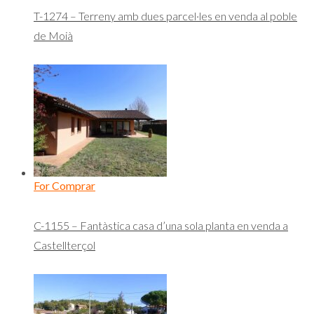
T-1274 – Terreny amb dues parcel·les en venda al poble
de Moià
For Comprar
C-1155 – Fantàstica casa d’una sola planta en venda a
Castellterçol