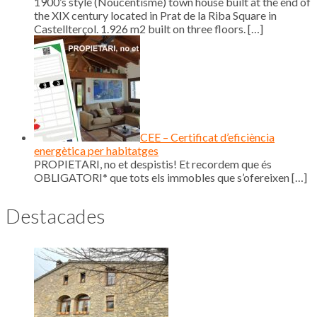
1900’s style (Noucentisme) town house built at the end of
the XIX century located in Prat de la Riba Square in
Castellterçol. 1.926 m2 built on three floors.
[…]
CEE – Certificat d’eficiència
energètica per habitatges
PROPIETARI, no et despistis! Et recordem que és
OBLIGATORI* que tots els immobles que s’ofereixen
[…]
Destacades