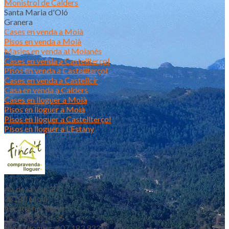
Monistrol de Calders
Santa Maria d'Oló
Granera
Cases en venda a Moià
Pisos en venda a Moià
Masies en venda al Moianès
Cases en venda a Castellterçol
Pisos en venda a Castellterçol
Cases en venda a Castellcir
Casa en venda a Calders
Cases en lloguer a Moià
Pisos en lloguer a Moià
Pisos en lloguer a Castellterçol
Pisos en lloguer a L’Estany
Av. de la Vila 20
08180 Moià
fincat@fincat.cat
Tel. 93 830 14 35
Mòbil lloguer: 607 183 933