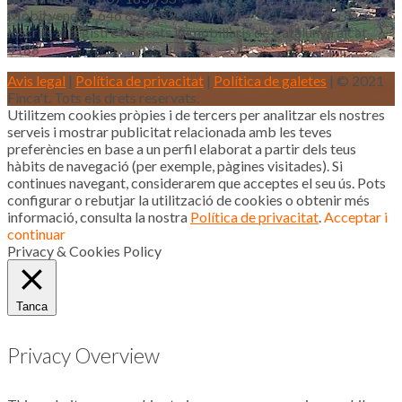
Mòbil vendes: 646 853 559
Inscrits al registre d’agents immobiliaris de Catalunya aicat
4188
Avis legal
|
Política de privacitat
|
Política de galetes
| © 2021
Finca't. Tots els drets reservats.
Utilitzem cookies pròpies i de tercers per analitzar els nostres
serveis i mostrar publicitat relacionada amb les teves
preferències en base a un perfil elaborat a partir dels teus
hàbits de navegació (per exemple, pàgines visitades). Si
continues navegant, considerarem que acceptes el seu ús. Pots
configurar o rebutjar la utilització de cookies o obtenir més
informació, consulta la nostra
Política de privacitat
.
Acceptar i
continuar
Privacy & Cookies Policy
Tanca
Privacy Overview