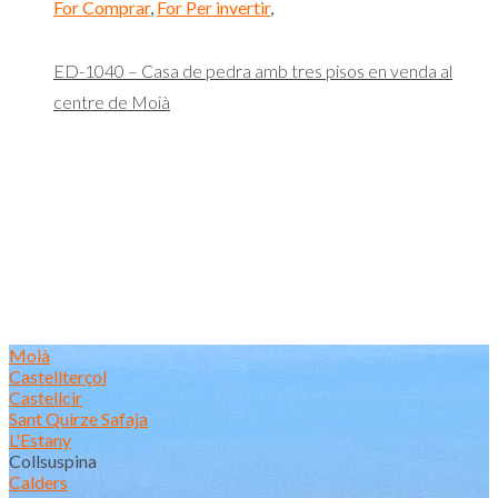
For Comprar
,
For Per invertir
,
ED-1040 – Casa de pedra amb tres pisos en venda al
centre de Moià
Moià
Castellterçol
Castellcir
Sant Quirze Safaja
L'Estany
Collsuspina
Calders