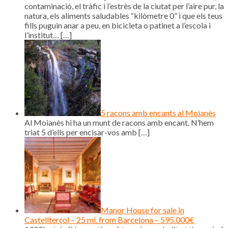
contaminació, el tràfic i l’estrès de la ciutat per l’aire pur, la
natura, els aliments saludables “kilòmetre 0” i que els teus
fills puguin anar a peu, en bicicleta o patinet a l’escola i
l’institut…
[…]
5 racons amb encants al Moianès
Al Moianès hi ha un munt de racons amb encant. N’hem
triat 5 d’ells per encisar-vos amb
[…]
Manor House for sale in
Castellterçol – 25 mi. from Barcelona – 595.000€