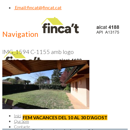
Email:
fincat@fincat.cat
Navigation
IMG_1594 C-1155 amb logo
CALL US NOW
93 830 14 35
Inici
FEM VACANCES DEL 10 AL 30 D'AGOST
Qui Som
Contacte