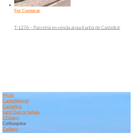
For Comprar
T-1276 – Parcel·la en venda al nucli urbà de Castellcir
Moià
Castellterçol
Castellcir
Sant Quirze Safaja
L'Estany
Collsuspina
Calders