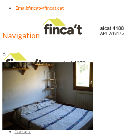
Email:
fincat@fincat.cat
Navigation
6
CALL US NOW
93 830 14 35
Inici
Qui Som
Contacte