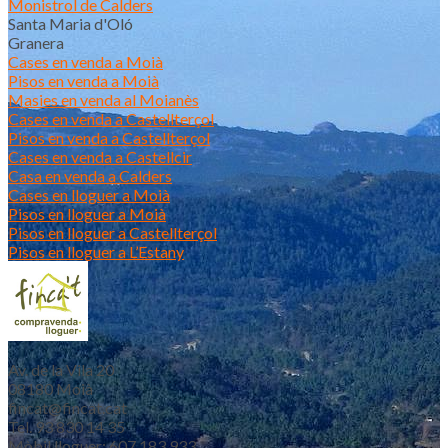
Monistrol de Calders
Santa Maria d'Oló
Granera
Cases en venda a Moià
Pisos en venda a Moià
Masies en venda al Moianès
Cases en venda a Castellterçol
Pisos en venda a Castellterçol
Cases en venda a Castellcir
Casa en venda a Calders
Cases en lloguer a Moià
Pisos en lloguer a Moià
Pisos en lloguer a Castellterçol
Pisos en lloguer a L’Estany
Av. de la Vila 20
08180 Moià
fincat@fincat.cat
Tel. 93 830 14 35
Mòbil lloguer: 607 183 933