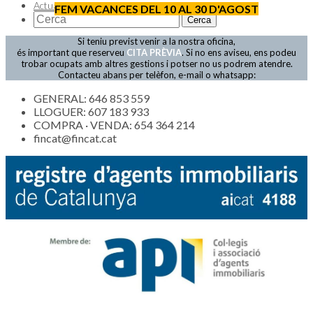
Actualitat
FEM VACANCES DEL 10 AL 30 D'AGOST
Si teniu previst venir a la nostra oficina,
és important que reserveu
CITA PRÈVIA
. Si no ens aviseu, ens podeu
trobar ocupats amb altres gestions i potser no us podrem atendre.
Contacteu abans per telèfon, e-mail o whatsapp:
GENERAL: 646 853 559
LLOGUER: 607 183 933
COMPRA · VENDA: 654 364 214
fincat@fincat.cat