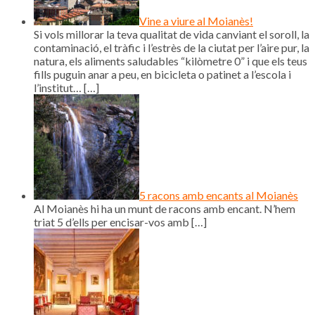
Vine a viure al Moianès!
Si vols millorar la teva qualitat de vida canviant el soroll, la
contaminació, el tràfic i l’estrès de la ciutat per l’aire pur, la
natura, els aliments saludables “kilòmetre 0” i que els teus
fills puguin anar a peu, en bicicleta o patinet a l’escola i
l’institut…
[…]
5 racons amb encants al Moianès
Al Moianès hi ha un munt de racons amb encant. N’hem
triat 5 d’ells per encisar-vos amb
[…]