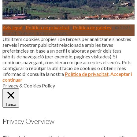
Mòbil vendes: 646 853 559
Inscrits al registre d’agents immobiliaris de Catalunya aicat
4188
Avis legal
|
Política de privacitat
|
Política de galetes
| © 2021
Finca't. Tots els drets reservats.
Utilitzem cookies pròpies i de tercers per analitzar els nostres
serveis i mostrar publicitat relacionada amb les teves
preferències en base a un perfil elaborat a partir dels teus
hàbits de navegació (per exemple, pàgines visitades). Si
continues navegant, considerarem que acceptes el seu ús. Pots
configurar o rebutjar la utilització de cookies o obtenir més
informació, consulta la nostra
Política de privacitat
.
Acceptar i
continuar
Privacy & Cookies Policy
Tanca
Privacy Overview